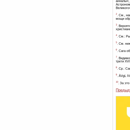
анналы»,
Астроном
Великого
2
. См., н
мощи обр
3
. Вероя
христиан
4
. См.: Р
5
. См. ниж
6
. Сага о
7
. Видимо
трети XVI
8
. Ср.: С
9
. ÄVgL IV
10
. За эт
Предыд