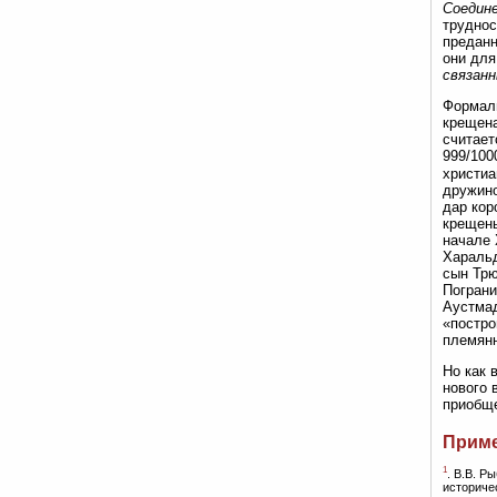
Соедин
труднос
преданн
они для
связан
Формаль
крещена
считает
999/1000
христиа
дружино
дар кор
крещены
начале 
Харальд
сын Трю
Пограни
Аустмад
«постро
племянн
Но как 
нового 
приобще
Прим
1
. В.В. Р
историче