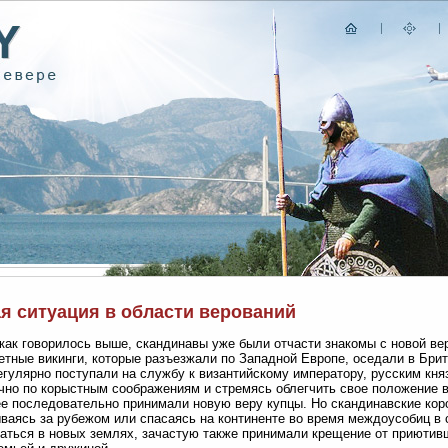
я ситуация в области верований
, как говорилось выше, скандинавы уже были отчасти знакомы с новой ве
етные викинги, которые разъезжали по Западной Европе, оседали в Брит
егулярно поступали на службу к византийскому императору, русским кня
чно по корыстным соображениям и стремясь облегчить свое положение в
е последовательно принимали новую веру купцы. Но скандинавские коро
ваясь за рубежом или спасаясь на континенте во время междоусобиц в 
аться в новых землях, зачастую также принимали крещение от приютивш