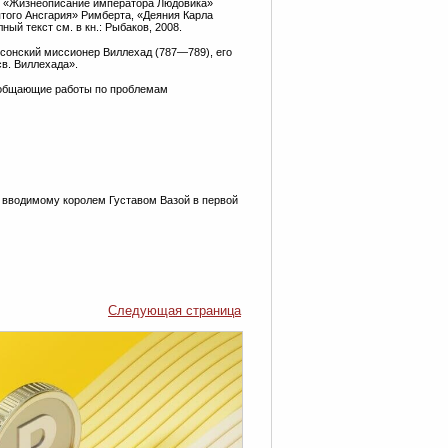
а, «Жизнеописание императора Людовика»
ого Ансгария» Римберта, «Деяния Карла
ый текст см. в кн.: Рыбаков, 2008.
ксонский миссионер Виллехад (787—789), его
св. Виллехада».
обобщающие работы по проблемам
, вводимому королем Густавом Вазой в первой
Следующая страница