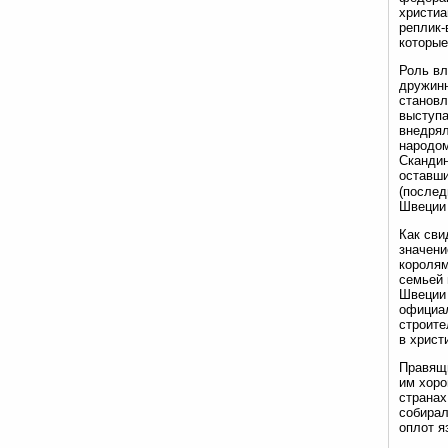
христиа
реплик-
которые
Роль вл
дружинн
становл
выступа
внедрял
народом
Скандин
оставши
(послед
Швеции 
Как сви
значени
королям
семьей 
Швеции 
официа
строите
в христ
Правящи
им хоро
странах
собирал
оплот я