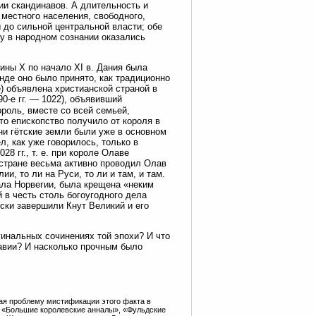
ии скандинавов. А длительность и
местного населения, свободного,
 до сильной центральной власти; обе
у в народном сознании оказались
ины X по начало XI в. Дания была
нде оно было принято, как традиционно
е) объявлена христианской страной в
-е гг. — 1022), объявивший
роль, вместе со всей семьей,
о епископство получило от короля в
ни гётские земли были уже в основном
, как уже говорилось, только в
8 гг., т. е. при короле Олаве
 стране весьма активно проводил Олав
и, то ли на Руси, то ли и там, и там.
ала Норвегии, была крещена «неким
в честь столь богоугодного дела
ски завершили Кнут Великий и его
гинальных сочинениях той эпохи? И что
авии? И насколько прочным было
ивая проблему мистификации этого факта в
и: «Большие королевские анналы», «Фульдские