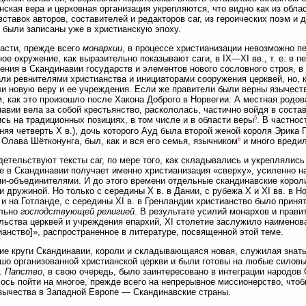
нская вера и церковная организация укрепляются, что видно как из обла
вставок авторов, составителей и редакторов саг, из героических поэм и
 были записаны уже в христианскую эпоху.
асти, прежде всего
монархии
, в процессе христианизации невозможно пе
ое окружение, как выразительно показывают саги, в IX—XI вв., т. е. в п
ения в Скандинавии государств и элементов нового сословного строя, в
ли ревнителями христианства и инициаторами сооружения церквей, но, 
и новую веру и ее учреждения. Если же правители были верны язычеств
, как это произошло после Хакона Доброго в Норвегии. А местная родов
авии вела за собой крестьянство, раскололась, частично войдя в соста
5
сь на традиционных позициях, в том числе и в области веры
. В частнос
няя четверть X в.), дочь которого Ауд была второй женой короля Эрика 
6
Олава Шётконунга, был, как и вся его семья, язычником
и много вредил
детельствуют тексты саг, по мере того, как складывались и укрепляли
е в Скандинавии получает именно христианизация «сверху», усиленно н
и-объединителями. И до этого времени отдельные скандинавские короли
и дружиной. Но только с середины X в. в Дании, с рубежа X и XI вв. в Но
и на Готланде, с середины XI в. в Гренландии христианство было приня
льно
господствующей религией
. В результате усилий монархов и прав
льства церквей и учреждения епархий, XI столетие заслужило наименов
ианство]», распространенное в литературе, посвященной этой теме.
е круги Скандинавии, короли и складывающаяся новая, служилая знать
шо организованной христианской церкви и были готовы на любые силовы
.
Папство
, в свою очередь, было заинтересовано в интеграции народов
ось пойти на многое, прежде всего на непрерывное миссионерство, чтоб
зычества в Западной Европе — Скандинавские страны.