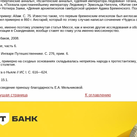
 «Вертинские анналы», «Ксантенские анналы», «Деяния императора Людовика» Теган
а, «Похвала христианнейшему императору Людовику» Эрмольда Нигелла, «Житие свят
» Ноткера Заики, «Деяния архиепископов гамбургской церкви» Адама Бременского. Полн
апример:
Адам
. С. 75. Известно также, что первым бременским епископом был англоса
ел примерно в 860 г. Ансгарий, который по этому случаю написал сочинение «Чудеса 
тно, именно поэтому упомянутая статья Мюссе, как и многие другие исследования и 
изации в Скандинавии, вообще ставят во главу угла именно миссионерство.
ыбаков, 2008.
е, часть 6.
б Ингваре Путешественнике. С. 276, прим. 6.
, примерно на сходных основаниях складывалась неприязнь народа к протестантизму
 столетия.
ага о Ньяле // ИС I. С. 616—624.
 15:1.
о сведение приношу благодарность Е.А. Мельниковой.
ущая страница
К оглавлению