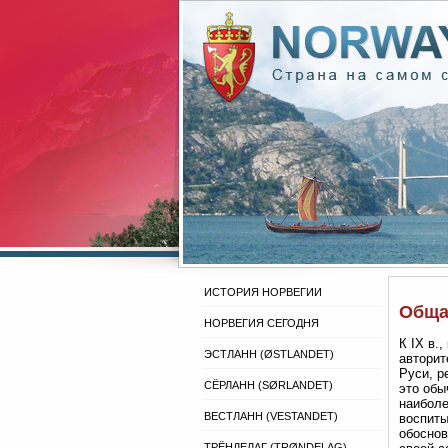
ИСТОРИЯ НОРВЕГИИ
Обща
НОРВЕГИЯ СЕГОДНЯ
К IX в.
ЭСТЛАНН (ØSTLANDET)
авторит
Руси, р
СЁРЛАНН (SØRLANDET)
это обы
наиболе
ВЕСТЛАНН (VESTANDET)
воспиты
обоснов
ТРЁНДЕЛАГ (TRØNDELAG)