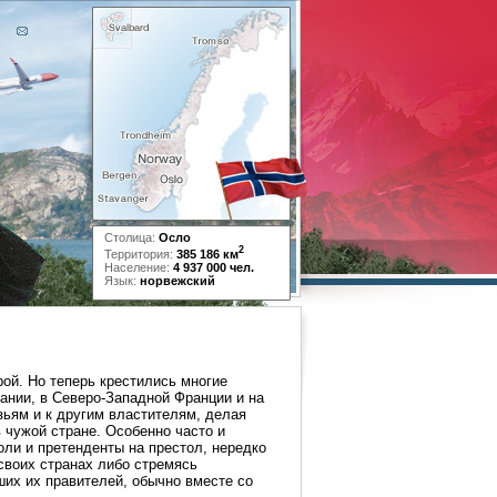
Столица:
Осло
2
Территория:
385 186 км
Население:
4 937 000 чел.
Язык:
норвежский
рой. Но теперь крестились многие
ании, в Северо-Западной Франции и на
зьям и к другим властителям, делая
 чужой стране. Особенно часто и
ли и претенденты на престол, нередко
своих странах либо стремясь
их их правителей, обычно вместе со