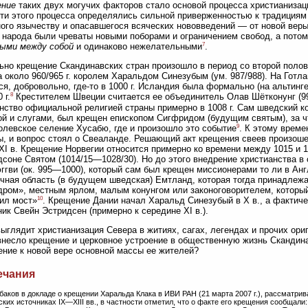
ение
таких двух могучих факторов стало основой процесса христианизац
ти этого процесса определялись сильной приверженностью к традициям 
ого язычеству и опасавшегося всяческих нововведений — от новой веры
 народа были чреваты новыми поборами и ограничением свобод, а потом
7
ными между собой
и одинаково нежелательными
.
но крещение Скандинавских стран произошло в период со второй полов
 около 960/965 г. королем Харальдом Синезубым (ум. 987/988). На Готла
ся, добровольно, где-то в 1000 г. Исландия была формально (на альтинг
8
 г.
Крестителем Швеции считается ее объединитель Олав Шётконунг (990
нство официальной религией страны примерно в 1008 г. Сам шведский ко
й и слугами, был крещен епископом Сигфридом (будущим святым), за чт
9
олевское селение Хусабю, где и произошло это событие
. К этому време
, и вопрос стоял о Свеаланде. Решающий акт крещения свеев произошел
XI в. Крещение Норвегии относится примерно ко времени между 1015 и 102
соне Святом (1014/15—1028/30). Но до этого внедрение христианства в
ггви (ок. 995—1000), который сам был крещен миссионерами то ли в Англи
чная область (в будущем шведская) Емтланд, которая тогда принадлеж
ром», местным ярлом, малым конунгом или законоговорителем, который 
10
ил мост»
. Крещение Дании начал Харальд Синезубый в X в., а фактиче
ик Свейн Эстридсен (примерно к середине XI в.).
выглядит христианизация Севера в житиях, сагах, легендах и прочих ори
внесло крещение и церковное устроение в общественную жизнь Скандин
ние к новой вере основной массы ее жителей?
ечания
ыбаков в докладе о крещении Харальда Клака в ИВИ РАН (21 марта 2007 г.), рассматр
ских источниках IX—XIII вв., в частности отметил, что о факте его крещения сообщал