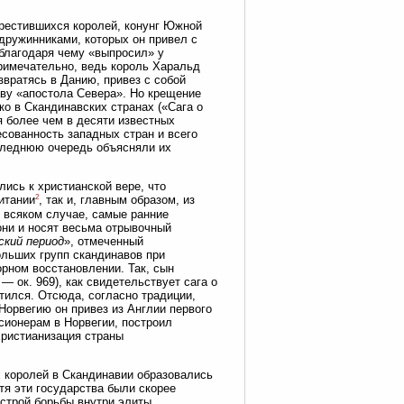
крестившихся королей, конунг Южной
дружинниками, которых он привел с
 благодаря чему «выпросил» у
римечательно, ведь король Харальд
звратясь в Данию, привез с собой
аву «апостола Севера». Но крещение
ко в Скандинавских странах («Сага о
я более чем в десяти известных
сованность западных стран и всего
оследнюю очередь объясняли их
лись к христианской вере, что
2
итании
, так и, главным образом, из
о всяком случае, самые ранние
 они и носят весьма отрывочный
ский период
», отмеченный
льших групп скандинавов при
рном восстановлении. Так, сын
— ок. 969), как свидетельствует сага о
стился. Отсюда, согласно традиции,
 Норвегию он привез из Англии первого
сионерам в Норвегии, построил
христианизация страны
х королей в Скандинавии образовались
тя эти государства были скорее
строй борьбы внутри элиты,