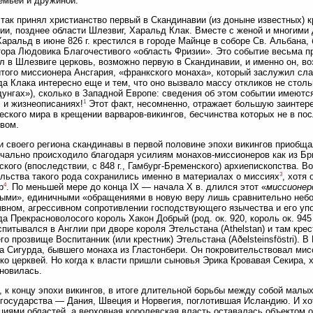
емьей и дружиной.
так принял христианство первый в Скандинавии (из доныне известных) 
и, позднее области Шлезвиг, Харальд Клак. Вместе с женой и многими 
Харальд в июне 826 г. крестился в городе Майнце в соборе Св. Альбана,
ора Людовика Благочестивого «область Фризии». Это событие весьма п
л в Шлезвиге церковь, возможно первую в Скандинавии, и именно он, во
того миссионера Ансгария, «франкского монаха», который заслужил сл
а Клака интересно еще и тем, что оно вызвало массу откликов не столь
унгах»), сколько в Западной Европе: сведения об этом событии имеютс
1
 и жизнеописаниях!
Этот факт, несомненно, отражает большую заинтере
еского мира в крещении варваров-викингов, бесчинства которых не в п
вом.
и своего региона скандинавы в первой половине эпохи викингов приобща
чально происходило благодаря усилиям монахов-миссионеров как из Бр
ского (впоследствии, с 848 г., Гамбург-Бременского) архиепископства. В
3
льства такого рода сохранились именно в материалах о миссиях
, хотя
4
р
. По меньшей мере до конца IX — начала X в. длился этот «
миссионер
ыми», единичными «обращениями в новую веру лишь сравнительно небо
вном, агрессивном сопротивлении господствующего язычества и его упо
а Прекрасноволосого король Хакон Добрый (род. ок. 920, король ок. 945 
спитывался в Англии при дворе короля Этельстана (Athelstan) и там кре
го прозвище Воспитанник (или крестник) Этельстана (Aðelsteinsföstri). В
а Сигурда, бывшего монаха из Гластонбери. Он покровительствовал мис
ко церквей. Но когда к власти пришли сыновья Эрика Кровавая Секира, 
новилась.
, к концу эпохи викингов, в итоге длительной борьбы между собой малы
государства — Дания, Швеция и Норвегия, поглотившая Исландию. И хо
иями областей, а верховная королевская власть оставалась объектом о