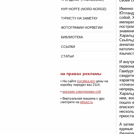
своей с
Именно 
НУР-НОРГЕ (NORD-NORGE)
Ютланди
собой, 
ТУРИСТУ НА ЗАМЕТКУ
императ
построи
ФОТОГРАФИИ НОРВЕГИИ
знамени
Харальд
БИБЛИОТЕКА
Скьёльд
анналах
ССЫЛКИ
католич
язычест
СТАТЬИ
И внутр
первона
Гамбург
на правах рекламы
свидете
характе
• На сайте
korobka.pro
цены на
«точечн
коробку передач ваз 2114.
непреры
•
магазин электроники спб
Харальд
нем, во
• Виртуальная машина с gpu
смотрите на
iqhost.ru
.
пошло е
епископ
несколь
приоста
А затем
единые 
федерац