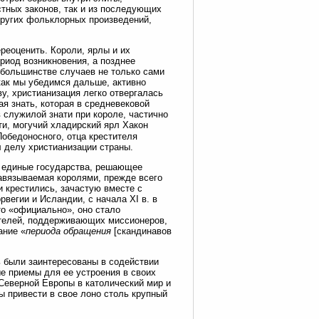
стных законов, так и из последующих
 других фольклорных произведений,
реоценить. Короли, ярлы и их
ериод возникновения, а позднее
 большинстве случаев не только сами
как мы убедимся дальше, активно
у, христианизация легко отвергалась
ая знать, которая в средневековой
в служилой знати при короле, частично
ти, могучий хладирский ярл Хакон
Победоносного, отца крестителя
 делу христианизации страны.
сь единые государства, решающее
авязываемая королями, прежде всего
 крестились, зачастую вместе с
рвегии и Исландии, с начала XI в. в
то «официально», оно стало
ителей, поддерживающих миссионеров,
ание «
периода обращения
[скандинавов
 были заинтересованы в содействии
е приемы для ее устроения в своих
 Северной Европы в католический мир и
ы привести в свое лоно столь крупный