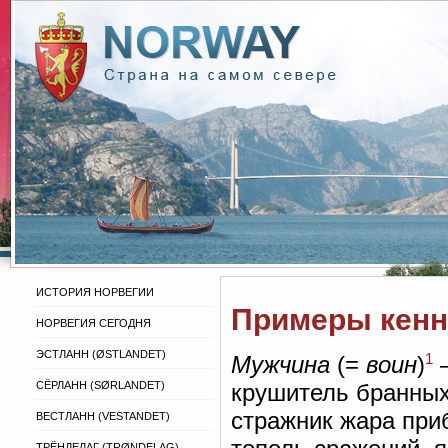
ИСТОРИЯ НОРВЕГИИ
Примеры кенн
НОРВЕГИЯ СЕГОДНЯ
ЭСТЛАНН (ØSTLANDET)
1
Мужчина
(=
воин
)
—
крушитель бранных
СЁРЛАНН (SØRLANDET)
стражник жара приб
ВЕСТЛАНН (VESTANDET)
ТРЁНДЕЛАГ (TRØNDELAG)