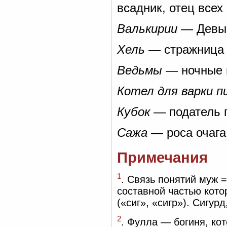
всадник, отец всех 
Валькирии
— Девы 
Хель
— стражница 
Ведьмы
— ночные 
Котел для варки п
Кубок
— податель 
Сажа
— роса очага
Примечания
1
. Связь понятий муж 
составной частью кот
(«сиг», «сигр»). Сигурд
2
. Фулла — богиня, ко