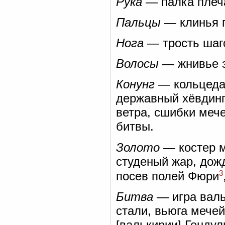
Рука
— палка плеча
Пальцы
— клинья 
Нога
— трость шаго
Волосы
— жнивье з
Конунг
— кольцедар
державный хёвдинг,
ветра, сшибки меч
битвы.
Золото
— костер м
студеный жар, дож
3
посев полей Фюри
Битва
— игра валь
стали, вьюга мечей
[валькирии] Гендул