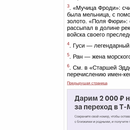
3
. «Мучица Фроди»: сч
была мельница, с пом
золото. «Поля Фюри»: 
рассыпал в долине рек
войска своего преслед
4
. Гуси — легендарный 
5
. Ран — жена морског
6
. См. в «Старшей Эдд
перечислению имен-ке
Предыдущая страница