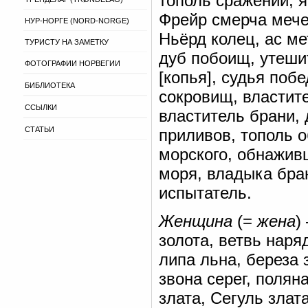
тополь сражений, я
Фрейр смерча мече
НУР-НОРГЕ (NORD-NORGE)
Ньёрд колец, ас ме
ТУРИСТУ НА ЗАМЕТКУ
дуб побоищ, утешит
ФОТОГРАФИИ НОРВЕГИИ
[копья], судья поб
БИБЛИОТЕКА
сокровищ, властите
ССЫЛКИ
властитель брани, 
СТАТЬИ
приливов, тополь о
морского, обнаживш
моря, владыка бра
испытатель.
Женщина
(=
жена
)
золота, ветвь наря
липа льна, береза 
звона серег, полян
злата, Сегуль злат