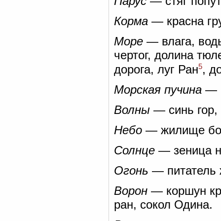
Парус
— стяг попут
Корма
— красна гр
Море
— влага, воды
чертог, долина тюл
5
дорога, луг Ран
, д
Морская пучина
— п
Волны
— синь гор, 
Небо
— жилище бог
Солнце
— зеница н
Огонь
— питатель ж
Ворон
— коршун кро
ран, сокол Одина.