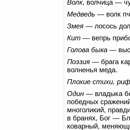
Волк
, волчица — ч
Медведь
— волк пч
Змея
— лосось дол
Кит
— вепрь прибо
Голова быка
— высо
Поэзия
— брага кар
волненья меда.
Плохие стихи, ри
Один
— владыка боя
победных сражений
многоликий, правд
в бранях, Бог — Бл
коварный, меняющи