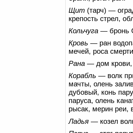
Щит
(тарч) — огра
крепость стрел, об
Кольчуга
— бронь О
Кровь
— ран водопа
мечей, роса смерти
Рана
— дом крови, 
Корабль
— волк при
мачты, олень залив
дубовый, конь пару
паруса, олень кана
рысак, мерин реи, 
Ладья
— козел волн