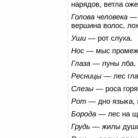
нарядов, ветла оже
Голова человека
— 
вершина волос, ло
Уши
— рот слуха.
Нос
— мыс промеж
Глаза
— луны лба.
Ресницы
— лес гла
Слезы
— роса горя,
Рот
— дно языка, 
Борода
— лес на щ
Грудь
— жилы душ