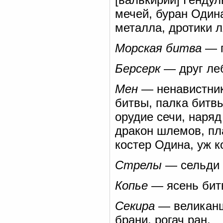
мечей, буран Одина
металла, дротики л
Морская битва
— п
Берсерк
— друг леб
Мен
— ненавистник 
битвы, палка битвы
орудие сечи, наряд
дракон шлемов, пл
костер Одина, уж к
Стрелы
— сельди 
Копье
— ясень бит
Секира
— великанш
брани, рогач ран.