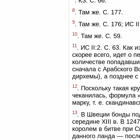
. КЗ. С. 66.
8
. Там же. С. 177.
9
. Там же. С. 176; ИС II
10
. Там же. С. 59.
11
. ИС II:2. С. 63. Как
скорее всего, идет о 
количестве попадавших
сначала с Арабского В
дирхемы), а позднее с 
12
. Поскольку такая кр
чеканилась, формула 
марку, т. е. скандинав
13
. В Швеции бонды по
середине XIII в. В 12
королем в битве при С
данного ланда — посл