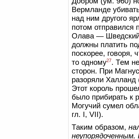
Добром (ум. 960) 
Вермланде убивать
над ним другого яр
потом отправился 
Олава — Шведский 
должны платить под
поскорее, говоря, 
27
то одному
. Тем н
сторон. При Магнус
разоряли Халланд (
Этот король прошел
было прибирать к 
Могучий сумел обла
гл. I, VII).
Таким образом,
на
неупорядоченным.