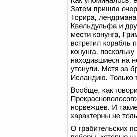
Как упоминалось, е
Затем пришла очер
Торира, лендрмана
Квельдульфа и дру
мести конунга, Гри
встретил корабль 
конунга, поскольку
находившиеся на не
утонули. Мстя за б
Исландию. Только 
Вообще, как говор
Прекрасноволосого
норвежцев. И таки
характерны не толь
О грабительских п
поборы, которые ш