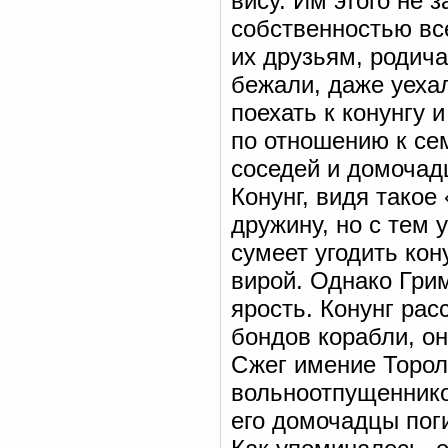
вису. Им этого не 
собственностью вс
их друзьям, родича
бежали, даже уеха
поехать к конунгу 
по отношению к се
соседей и домочадц
Конунг, видя такое
дружину, но с тем 
сумеет угодить кон
вирой. Однако Грим
ярость. Конунг рас
бондов корабли, о
Сжег имение Тороль
вольноотпущенников
его домочадцы поги