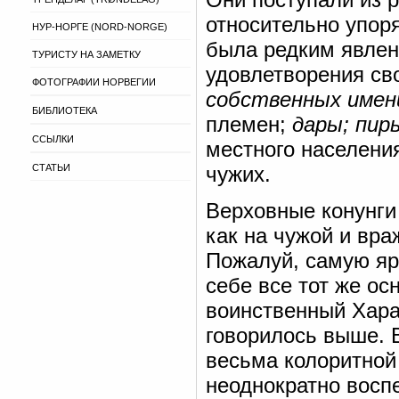
относительно упор
НУР-НОРГЕ (NORD-NORGE)
была редким явлен
ТУРИСТУ НА ЗАМЕТКУ
удовлетворения св
ФОТОГРАФИИ НОРВЕГИИ
собственных имен
БИБЛИОТЕКА
племен;
дары; пир
ССЫЛКИ
местного населения
СТАТЬИ
чужих.
Верховные конунги 
как на чужой и вр
Пожалуй, самую яр
себе все тот же о
воинственный Хара
говорилось выше. 
весьма колоритной 
неоднократно восп