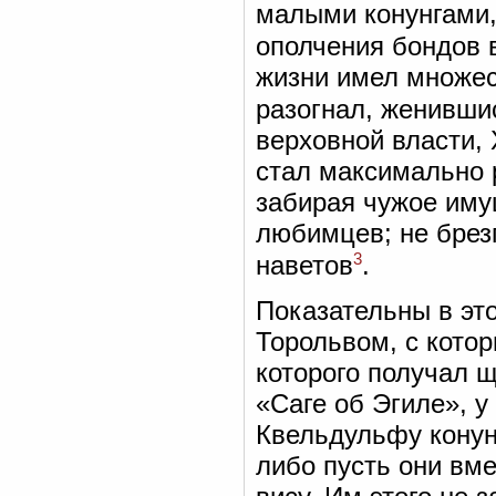
малыми конунгами,
ополчения бондов 
жизни имел множес
разогнал, женивши
верховной власти, 
стал максимально 
забирая чужое иму
любимцев; не брез
3
наветов
.
Показательны в эт
Торольвом, с котор
которого получал щ
«Саге об Эгиле», у
Квельдульфу конун
либо пусть они вме