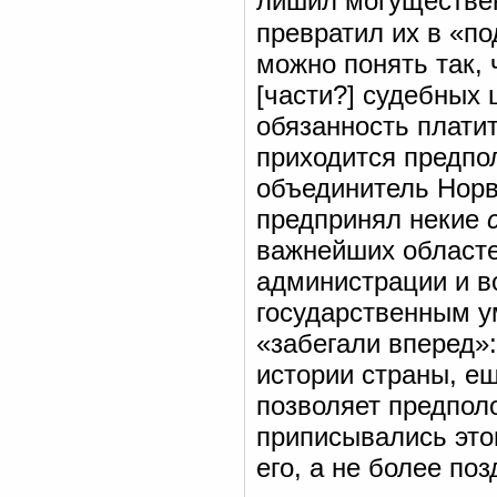
лишил могуществен
превратил их в «п
можно понять так, 
[части?] судебных
обязанность платит
приходится предпол
объединитель Норв
предпринял некие
важнейших област
администрации и в
государственным ум
«забегали вперед»
истории страны, ещ
позволяет предполо
приписывались это
его, а не более по