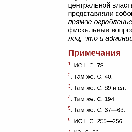
центральной власт
представляли соб
прямое ограблени
фискальные вопро
лиц, что и админ
Примечания
1
. ИС I. С. 73.
2
. Там же. С. 40.
3
. Там же. С. 89 и сл.
4
. Там же. С. 194.
5
. Там же. С. 67—68.
6
. ИС I. С. 255—256.
7