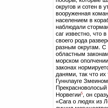
округов и сотен в 
вооруженная коман
населением в кораб
наблюдали сторман
саг известно, что 
своего рода развер
разным округам. С 
областным закона
морском ополчени
законах нормируетс
данями, так что их 
Гуннлауге Змеином 
Прекрасноволосый 
5
Норвегии
, он сраз
«Сага о людях из Л