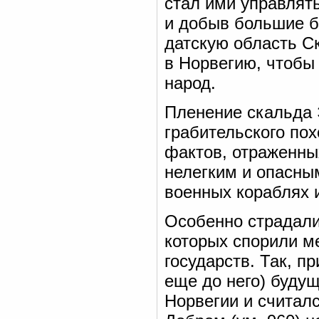
стал ими управлят
и добыв большие бо
датскую область Ск
в Норвегию, чтобы 
народ.
Пленение скальда Э
грабительского пох
фактов, отраженных
нелегким и опасны
военных кораблях 
Особенно страдали
которых спорили м
государств. Так, п
еще до него) буду
Норвегии и считал