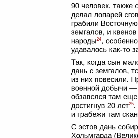
90 человек, также 
делал лопарей сгов
грабили Восточную 
земгалов, и квенов
24
народы
, особенн
удавалось как-то з
Так, когда сын мал
дань с земгалов, т
из них повесили. П
военной добычи — 
обзавелся там еще 
25
достигнув 20 лет
.
и грабежи там ска
С эстов дань собир
Хольмгарда (Велико