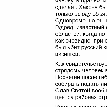
«вернуть одаль», и
сделает. Хакону бы
только всюду объяв
Одновременно он щ
Гудред, известный 
областей, когда по
как очевидно, при 
был убит русский к
викингов.
Как свидетельству
отрядом» человек 
Норвегии после гиб
собирать подать л
Олав Святой вообщ
центра районах ст
Вряд ли дани и нал