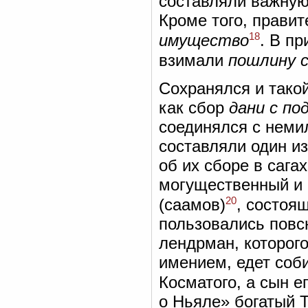
составляли важную
Кроме того, прави
18
имущество
. В п
взимали
пошлину с
Сохранялся и тако
как сбор
дани с п
соединялся с нем
составляли один и
об их сборе в сага
могущественный и б
20
(саамов)
, состоя
пользовались пов
лендрман, которог
имением, едет соб
Косматого, а сын е
о Ньяле» богатый Т