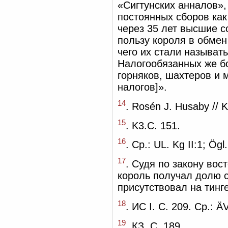
«Сигтунских анналов»
постоянных сборов как
через 35 лет высшие 
пользу короля в обмен
чего их стали называт
Налогообязанных же бо
горняков, шахтеров и
налогов]».
14
. Rosén J. Husaby // 
15
. K3.C. 151.
16
. Ср.: UL. Kg II:1; Ögl
17
. Судя по закону вос
король получал долю с
присутствовал на тинг
18
. ИС I. С. 209. Ср.: Ä
19
. КЗ. С. 189.