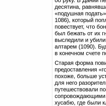
об руку. В Дании 
десятина, равнявш
«подушная подать».
1086), который поп
повествует, что бо
был бежать от их г
выследили и убили 
алтарем (1090). Б
в конечном счете п
Старая форма пови
предоставления «г
похоже, больше ус
для него разорите
путешествовали по
сопровождающими и
хусабю, где были к