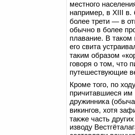
местного населени
например, в XIII в.
более трети — в о
обычно в более пр
плавание. В таком 
его свита устраива
таким образом «ко
говоря о том, что 
путешествующие ве
Кроме того, по ход
причитавшиеся им
дружинника (обычай
викингов, хотя заф
также часть други
изводу Вестгётала