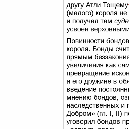
другу Атли Тощему
(малого) короля не
и получал там
суд
усвоен верховными
Повинности бондов
короля. Бонды счит
прямым беззаконие
увеличения как сам
превращение искон
и его дружине в об
введение постоянн
мнению бондов, озн
наследственных и 
Добром» (гл. I, II
уговорил бондов пр