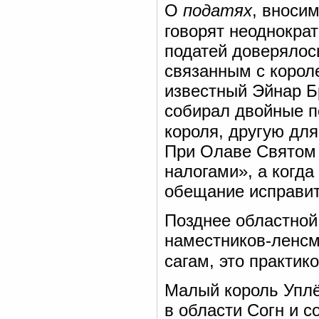
О
податях
, вноси
говорят неоднокра
податей доверялос
связанным с корол
известный Эйнар Б
собирал двойные по
короля, другую для
При Олаве Святом 
налогами», а когда
обещание исправить
Позднее областной
наместников-ленсм
сагам, это практик
Малый король Уплё
в области Согн и с