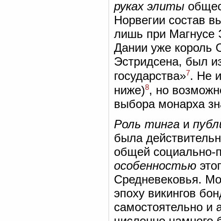
руках элиты
общест
Норвегии состав в
лишь при Магнусе Э
Дании уже король 
Эстридсена, был и
7
государства»
. Не 
8
ниже)
, но возможн
выбора монарха зна
Роль тинга
и
публ
была действитель
общей социально-п
особенностью
этог
Средневековья. Мо
эпоху викингов бон
самостоятельно и а
численно намного 