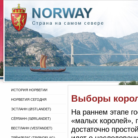
ИСТОРИЯ НОРВЕГИИ
Выборы короля
НОРВЕГИЯ СЕГОДНЯ
ЭСТЛАНН (ØSTLANDET)
На раннем этапе го
«малых королей», 
СЁРЛАНН (SØRLANDET)
достаточно простой
ВЕСТЛАНН (VESTANDET)
идет о наследован
ТРЁНДЕЛАГ (TRØNDELAG)