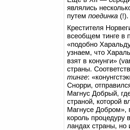
являлись нескольк
путем
поединка
(!).
Крестителя Норвег
всеобщем тинге в п
«подобно Харальд
узнаем, что Харал
взят в конунги» (var 
страны. Соответст
тинге
: «конунгстэ
Снорри, отправилс
Магнус Добрый, гд
страной, которой в
Магнусе Добром», г
король процедуру 
ландах страны, но