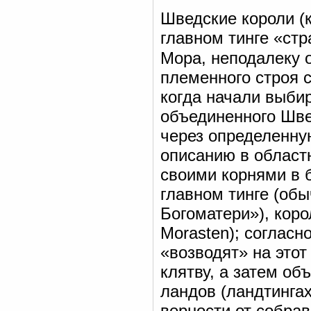
Шведские короли (к
главном тинге «стр
Мора, неподалеку 
племенного строя с
когда начали выби
объединенного Шве
через определенную
описанию в областн
своими корнями в 
главном тинге (об
Богоматери»), кор
Morasten); согласн
«возводят» на этот
клятву, а затем об
ландов (ландтингах
верности от собра