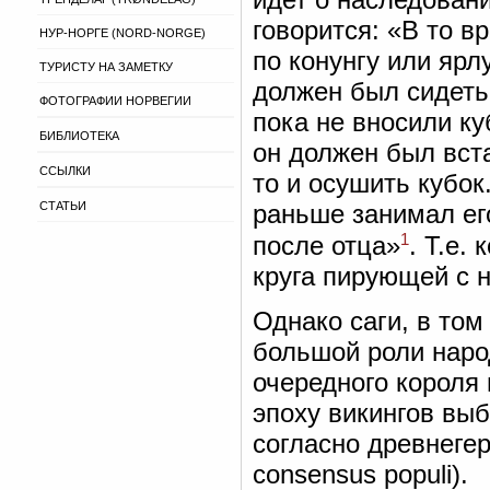
говорится: «В то в
НУР-НОРГЕ (NORD-NORGE)
по конунгу или ярл
ТУРИСТУ НА ЗАМЕТКУ
должен был сидеть 
ФОТОГРАФИИ НОРВЕГИИ
пока не вносили ку
БИБЛИОТЕКА
он должен был вста
ССЫЛКИ
то и осушить кубок
СТАТЬИ
раньше занимал ег
1
после отца»
. Т.е.
круга пирующей с н
Однако саги, в том
большой роли наро
очередного короля 
эпоху викингов вы
согласно древнегер
consensus populi).