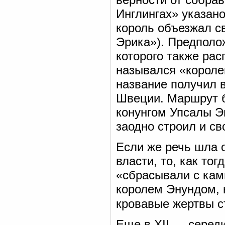
Инглингах» указано
король объезжал св
Эрика»). Предполо
которого также рас
назывался «короле
название получил 
Швеции. Маршрут б
конунгом Упсалы Эн
заодно строил и с
Если же речь шла о
власти, то, как тог
«сбрасывали с кам
королем Энундом, к
кровавые жертвы с
Еще в XII — середи