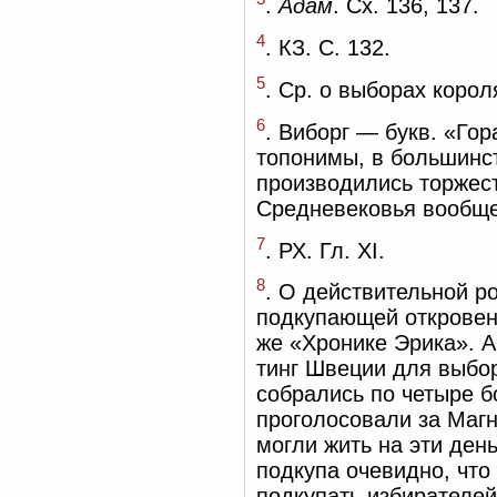
.
Адам
. Сх. 136, 137.
4
. КЗ. С. 132.
5
. Ср. о выборах корол
6
. Виборг — букв. «Гор
топонимы, в большинст
производились торжест
Средневековья вообще
7
. РХ. Гл. XI.
8
. О действительной р
подкупающей откровен
же «Хронике Эрика». А
тинг Швеции для выбор
собрались по четыре б
проголосовали за Магн
могли жить на эти ден
подкупа очевидно, что
подкупать избирателе