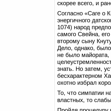
скорее всего, и ран
Согласно «Саге о 
энергичного датско
1074) народ предп
самого Свейна, его
второму сыну Кнут
Дело, однако, было
не было майората, 
целеустремленность
знать. Но затем, у
бесхарактерном Ха
охотно избрал корол
То, что симпатии н
властных, то слаб
Пройдя процедуру 