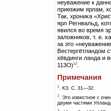
неуважение к данно
приезжим ярлам, к
Так, хроника «Хри
ярл Регнвальд, кот
явился во время эр
заложников, т. е. 
за это «неуважение
Вестергётландом с
хёвдинги ланда и в
10
113О)
.
Примечания
1
. КЗ. С. 31—32.
2
. Это известное с оч
двумя частями Упланд
3