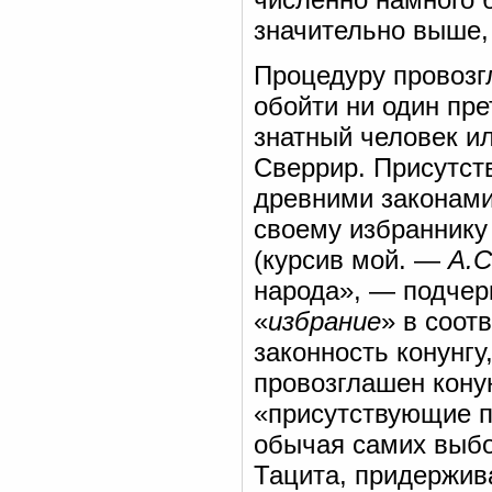
значительно выше,
Процедуру провозг
обойти ни один пре
знатный человек и
Сверрир. Присутст
древними законами
своему избраннику 
(курсив мой. —
А.С
народа», — подчерк
«
избрание
» в соот
законность конунгу
провозглашен конун
«присутствующие п
обычая самих выбо
Тацита, придержив