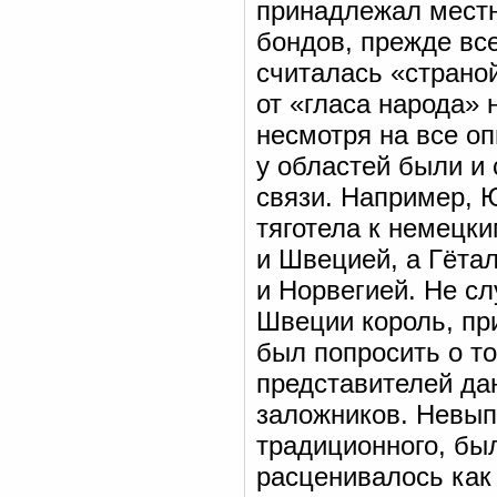
принадлежал местн
бондов, прежде все
считалась «страной
от «гласа народа» 
несмотря на все оп
у областей были и
связи. Например, 
тяготела к немецк
и Швецией, а Гёта
и Норвегией. Не с
Швеции король, пр
был попросить о т
представителей дан
заложников. Невып
традиционного, бы
расценивалось как