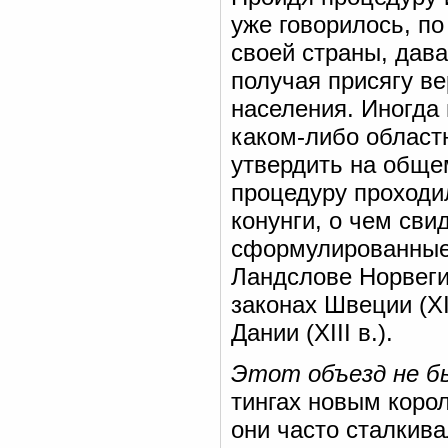
уже говорилось, п
своей страны, дава
получая присягу ве
населения. Иногда
каком-либо областн
утвердить на общем
процедуру проходи
конунги, о чем сви
сформулированные 
Ландслове Норвеги
законах Швеции (XI
Дании (XIII в.).
Этот объезд не 
тингах новым корол
они часто сталкив