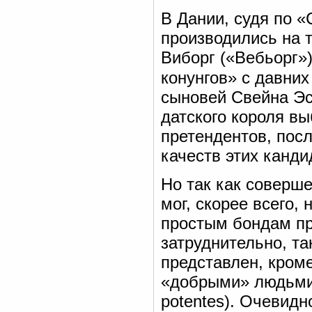
В Дании, судя по «
производились на т
Виборг («Вебьорг»)
конунгов» с давни
сыновей Свейна Эстр
датского короля вы
претендентов, пос
качеств этих канди
Но так как соверш
мог, скорее всего,
простым бондам пр
затруднительно, та
представлен, кром
«добрыми» людьми (л
potentes). Очевидн