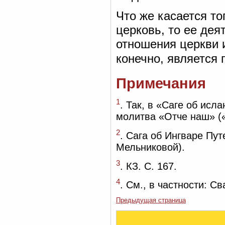
Что же касается то
церковь, то ее дея
отношения церкви 
конечно, является
Примечания
1
. Так, в «Саге об ис
молитва «Отче наш» («
2
. Сага об Ингваре Пу
Мельниковой).
3
. КЗ. С. 167.
4
. См., в частности: Св
Предыдущая страница