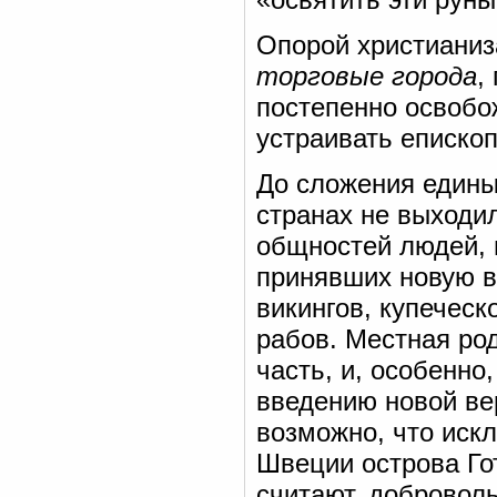
Опорой христианиз
торговые города
,
постепенно освобо
устраивать еписко
До сложения едины
странах не выходи
общностей людей, 
принявших новую ве
викингов, купеческ
рабов. Местная ро
часть, и, особенно
введению новой ве
возможно, что иск
Швеции острова Гот
считают, добровол