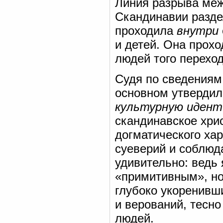
Линия разрыва меж
Скандинавии разде
проходила
внутри
и детей. Она прох
людей того перехо
Судя по сведениям 
основном утвердил
культурную иден
скандинавское хри
догматического хар
суеверий и соблюд
удивительно: ведь
«примитивным», но
глубоко укоренивш
и верований, тесно
людей.