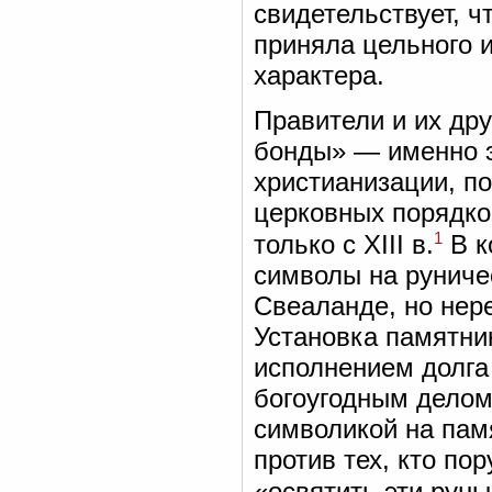
свидетельствует, чт
приняла цельного 
характера.
Правители и их дру
бонды» — именно э
христианизации, п
церковных порядко
1
только с XIII в.
В к
символы на руниче
Свеаланде, но нер
Установка памятни
исполнением долга
богоугодным делом
символикой на пам
против тех, кто пор
«освятить эти руны