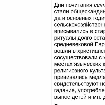
Дни почитания
свя
стали общескандин
да и основных год
сельскохозяйствен
вписывались в ста
ритуалы долго ост
средневековой Евро
вошли в христианс
сосуществовали с 
местах языческих
религиозного культ
прививались медле
свидетельствуют н
гадание, употребле
вынос детей и мн. 