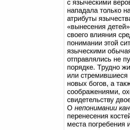
с языческими веро
нападала только н
атрибуты язычеств
«вынесения детей»
своего влияния ср
понимании этой си
языческими обычая
отправлялись не пу
порядке. Трудно ж
или стремившиеся 
новых богов, а так
соображениями, ох
свидетельству дво
О
непонимании кан
перенесения косте
места погребения и