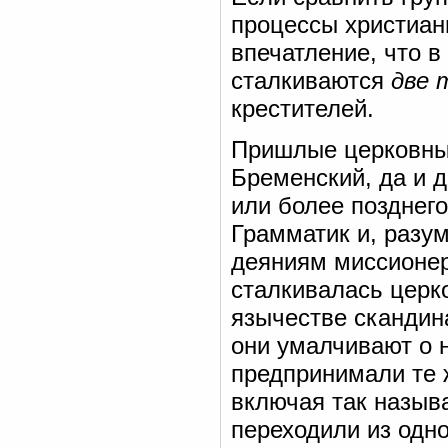
процессы христиан
впечатление, что в
сталкиваются
две 
крестителей.
Пришлые церковны
Бременский, да и д
или более позднего
Грамматик и, разу
деяниям миссионер
сталкивалась церк
язычестве скандина
они умалчивают о 
предпринимали те 
включая так назыв
переходили из одн