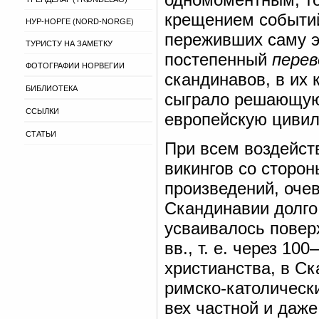
крещением событий
НУР-НОРГЕ (NORD-NORGE)
переживших саму э
ТУРИСТУ НА ЗАМЕТКУ
постепенный
перев
ФОТОГРАФИИ НОРВЕГИИ
скандинавов, в их 
БИБЛИОТЕКА
сыграло решающую 
ССЫЛКИ
европейскую цивил
СТАТЬИ
При всем воздейст
викингов со сторон
произведений, очев
Скандинавии долго 
усваивалось поверх
вв., т. е. через 1
христианства, в С
римско-католическ
вех частной и даж