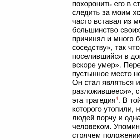
похоронить его в с
следить за моим хо
часто вставал из м
большинство своих
причинял и много б
соседству», так чт
поселившийся в дом
вскоре умер». Пере
пустынное место не
Он стал являться и
разложившееся», с
4
эта трагедия
. В т
которого утопили, 
людей порчу и одн
человеком. Упомин
стоячем положении,