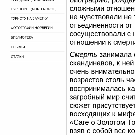
сложными отношени
НУР-НОРГЕ (NORD-NORGE)
не чувствовали не
ТУРИСТУ НА ЗАМЕТКУ
отъединенности от 
ФОТОГРАФИИ НОРВЕГИИ
сосуществовали с 
БИБЛИОТЕКА
отношении к смерти
ССЫЛКИ
Смерть
занимала о
СТАТЬИ
скандинавов, к ней
очень внимательно.
возрастов столь ча
воспринималась как
загробный мир счи
сюжет присутствуе
восходящих к миф
«Саге о Золотом То
взяв с собой все к