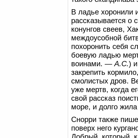
В ладье хоронили и 
рассказывается о 
конунгов свеев, Ха
междоусобной битв
похоронить себя с
боевую ладью мерт
воинами. —
А.С.
) 
закрепить кормило,
смолистых дров. Ве
уже мертв, когда е
свой рассказ поис
море, и долго жила
Снорри также пише
поверх него курга
Добрый, который, к