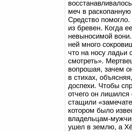
восстанавливалось
меч в раскопанную
Средство помогло.
из бревен. Когда е
невыносимой вони.
ней много сокровищ
что на носу ладьи 
смотреть». Мертвец
вопрошая, зачем он
в стихах, объясняя
доспехи. Чтобы спр
отчего он лишился 
стащили «замечате
котором было извес
владельцам-мужчин
ушел в землю, а Х