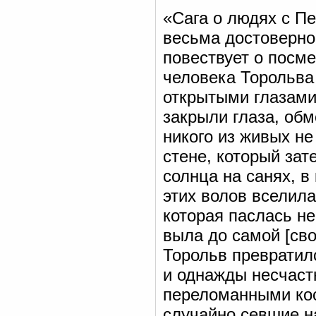
«Сага о людях с Пе
весьма достоверной
повествует о посме
человека Торольва
открытыми глазами,
закрыли глаза, об
никого из живых не
стене, который зат
солнца на санях, в
этих волов вселила
которая паслась н
выла до самой [сво
Торольв превратилс
и однажды несчаст
переломанными кос
случайно севшие на