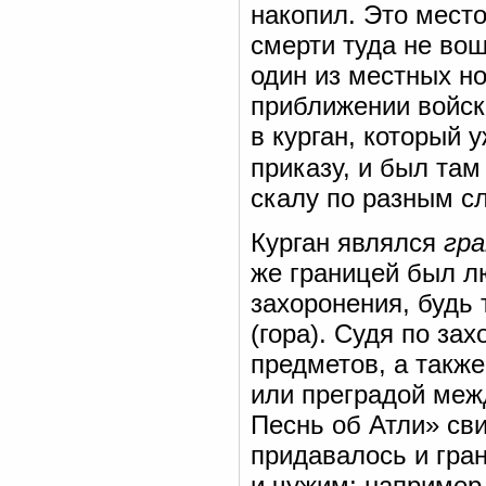
накопил. Это место
смерти туда не вош
один из местных но
приближении войск
в курган, который 
приказу, и был там
скалу по разным сл
Курган являлся
гра
же границей был л
захоронения, будь 
(гора). Судя по за
предметов, а также
или преградой меж
Песнь об Атли» сви
придавалось и гра
и чужим; например,