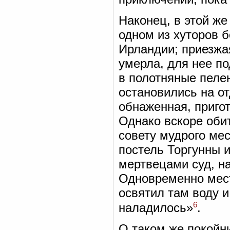
Наконец, в этой же
одном из хуторов б
Ирландии; приезжая
умерла, для нее по
в полотняные пеле
остановились на от
обнаженная, пригот
Однако вскоре обит
совету мудрого мес
постель Торгунны 
мертвецами суд, на
Одновременно мест
освятил там воду и
6
наладилось»
.
О таком же покойн