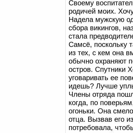
Своему воспитател
родичей моих. Хочу
Надела мужскую од
сбора викингов, н
стала предводител
Самсё, поскольку т
из тех, с кем она 
обычно охраняют п
остров. Спутники Х
уговаривать ее пов
идешь? Лучше уплы
Члены отряда пошл
когда, по поверьям
огоньки. Она смело
отца. Вызвав его и
потребовала, чтобы