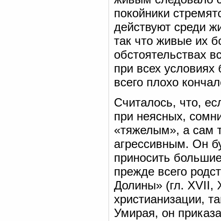
покойники стремятс
действуют среди ж
так что живые их б
обстоятельствах вс
при всех условиях
всего плохо кончал
Считалось, что, ес
при неясных, сомни
«тяжелым», а сам т
агрессивным. Он б
приносить большие
прежде всего родс
Долины» (гл. XVII,
христианизации, т
Умирая, он приказ