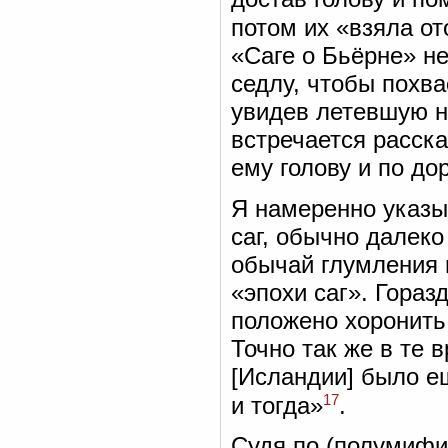
потом их «взяла от
«Саге о Бьёрне» не
седлу, чтобы похва
увидев летевшую на
встречается расска
ему голову и по до
Я намеренно указ
саг, обычно далеко
обычай глумления н
«эпохи саг». Гораз
положено хоронить
Точно так же в те 
[Исландии] было е
17
и тогда»
.
Судя по (полумифи