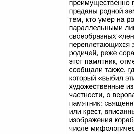
преимущественно п
преданы родной зе
тем, кто умер на 
параллельными лин
своеобразных «лен
переплетающихся з
родичей, реже сора
этот памятник, отм
сообщали также, гд
который «выбил эт
художественные из
частности, о веров
памятник: священн
или крест, вписанн
изображения кораб
числе мифологичес