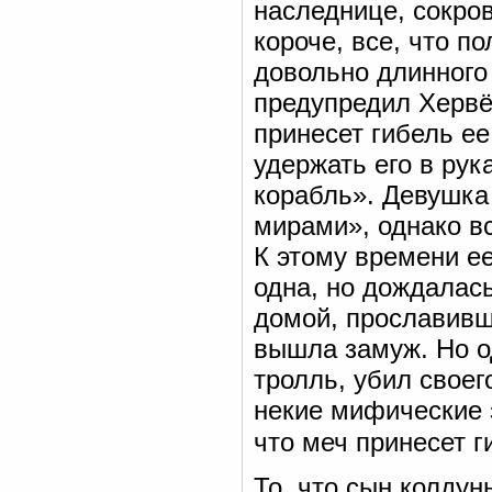
наследнице, сокров
короче, все, что п
довольно длинного 
предупредил Хервё
принесет гибель ее
удержать его в рук
корабль». Девушка
мирами», однако в
К этому времени е
одна, но дождалас
домой, прославивш
вышла замуж. Но о
тролль, убил своег
некие мифические 
что меч принесет г
То, что сын колду