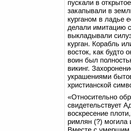
пускали в открытое
закапывали в земл
курганом в ладье е
делали имитацию с
выкладывали силуэ
курган. Корабль ил
восток, как будто 
воин был полностью
викинг. Захоронени
украшениями бытов
христианской симв
«Относительно обр
свидетельствует А
воскресение плоти
римлян (?) могила 
Вместе с умершим 