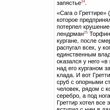
24
запястье
.
«Сага о Греттире» (
которое предприня
потерпел крушение
25
лендрман
Торфинн
кургане, после сме
распугал всех, у к
единственным влад
оказался у него «в
над его курганом з
клада. И вот Гретт
сруб с опорными ст
человек, рядом с 
серебро, а под ног
Греттир хотел все 
вступил с ним в да