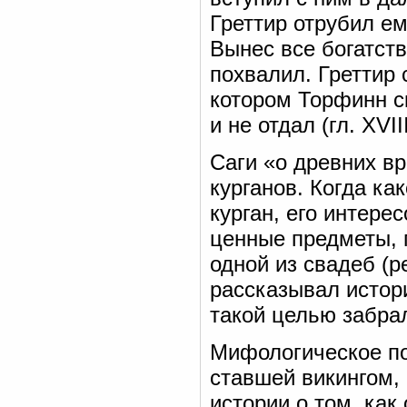
Греттир отрубил ем
Вынес все богатств
похвалил. Греттир 
котором Торфинн ск
и не отдал (гл. XVIII
Саги «о древних в
курганов. Когда ка
курган, его интере
ценные предметы, 
одной из свадеб (р
рассказывал истор
такой целью забрал
Мифологическое по
ставшей викингом,
истории о том, ка