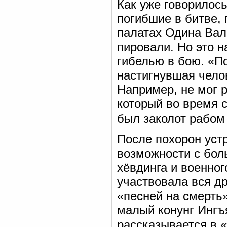
Как уже говорилос
погибшие в битве, 
палатах Одина Вал
пировали. Но это н
гибелью в бою. «По
настигнувшая чело
Например, не мог р
который во время 
был заколот рабом 
После похорон ус
возможности с бол
хёвдинга и военног
участвовала вся др
«песней на смерть
малый конунг Ингъя
рассказывается в «