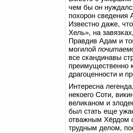
чем бы он нуждалс
похорон сведения 
Известно даже, чт
Хель», на завязках
Правдив Адам и тог
могилой
почитаемо
все скандинавы ст
преимущественно к
драгоценности и п
Интересна легенда
некоего Соти, вики
великаном и злоде
был стать еще ужа
отважным Хёрдом с
трудным делом, пос