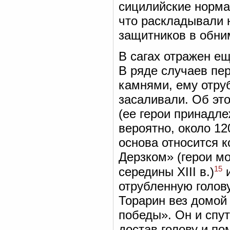
сицилийские норман
что раскладывали н
защитников в обни
В сагах отражен ещ
В ряде случаев пер
камнями, ему отруб
засаливали. Об эт
(ее герои принадлеж
вероятно, около 12
основа относится к
Дерзком» (герои мо
15
середины XIII в.)
и
отрубленную голов
Торарин вез домой
победы». Он и спут
достав голову и по