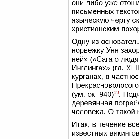
они либо уже отошл
письменных тексто
языческую черту с
христианским похо
Одну из основател
норвежку Унн захор
ней» («Сага о людя
Инглингах» (гл. XLI
курганах, в частно
Прекрасноволосого
19
(ум. ок. 940)
. Под
деревянная погреба
человека. О такой 
Итак, в течение вс
известных викингов