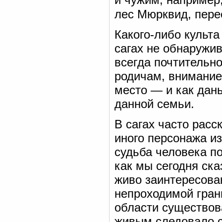
лес Мюрквид, пере
Какого-либо культа
сагах не обнаружив
всегда почтительн
родичам, внимание
место — и как дань
данной семьи.
В сагах часто расс
иного персонажа из
судьба человека п
как мы сегодня ск
живо заинтересова
непроходимой гран
области существов
живым следовало с