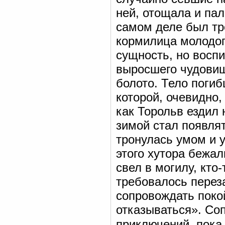
ней, отощала и пал
самом деле был тр
кормилица молодого
сущность, но воспи
выросшего чудовища
болото. Тело погиб
которой, очевидно,
как Торольв ездил 
зимой стал появлят
тронулась умом и 
этого хутора бежал
свел в могилу, кто
требовалось перез
сопровождать поко
отказываться». С
приключений, пока