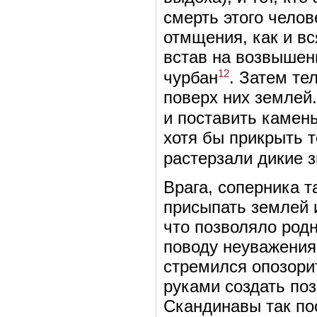
смерть этого челов
отмщения, как и вс
встав на возвышени
12
чурбан
. Затем те
поверх них землей
и поставить камен
хотя бы прикрыть т
растерзали дикие 
Врага, соперника 
присыпать землей и
что позволяло род
поводу неуважения
стремился опозори
руками создать по
Скандинавы так по