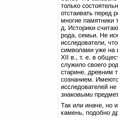
только состоятель
отстаивать перед р
многие памятники т
д. Историки счита
рода, семьи. Не ис
исследователи, чт
символами уже на и
XII в., т. е. в об
служило своего ро
старине, древним 
сознанием. Имеются
исследователей не 
знаковыми
предме
Так или иначе, но 
камень, подобно д