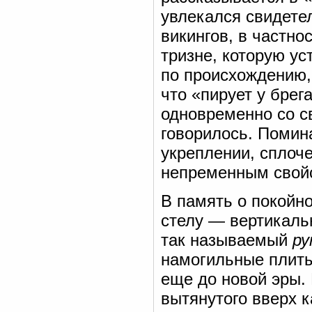
увлекался свидете
викингов, в частно
тризне, которую ус
по происхождению,
что «пирует у брег
одновременно со св
говорилось. Помин
укреплении, сплоч
непременным свойс
В память о покойн
стелу — вертикаль
так называемый
ру
намогильные плиты
еще до новой эры. 
вытянутого вверх 