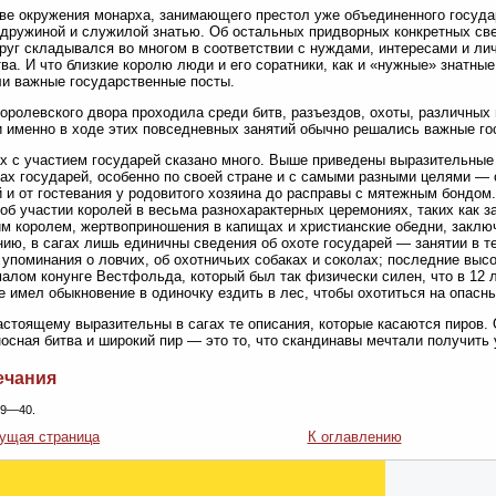
ве окружения монарха, занимающего престол уже объединенного государ
 дружиной и служилой знатью. Об остальных придворных конкретных све
круг складывался во многом в соответствии с нуждами, интересами и ли
ва. И что близкие королю люди и его соратники, как и «нужные» знатны
и важные государственные посты.
оролевского двора проходила среди битв, разъездов, охоты, различных
и именно в ходе этих повседневных занятий обычно решались важные г
х с участием государей сказано много. Выше приведены выразительные
ах государей, особенно по своей стране и с самыми разными целями — 
 и от гостевания у родовитого хозяина до расправы с мятежным бондом.
об участии королей в весьма разнохарактерных церемониях, таких как з
м королем, жертвоприношения в капищах и христианские обедни, заключе
ию, в сагах лишь единичны сведения об охоте государей — занятии в те
 упоминания о ловчих, об охотничьих собаках и соколах; последние выс
алом конунге Вестфольда, который был так физически силен, что в 12 л
е имел обыкновение в одиночку ездить в лес, чтобы охотиться на опасн
астоящему выразительны в сагах те описания, которые касаются пиров. 
осная битва и широкий пир — это то, что скандинавы мечтали получить 
ечания
 39—40.
ущая страница
К оглавлению