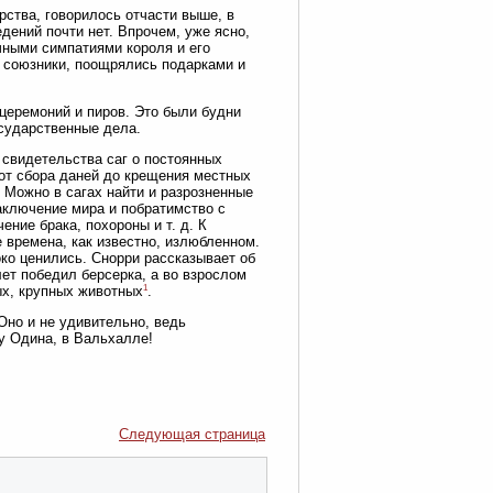
ства, говорилось отчасти выше, в
дений почти нет. Впрочем, уже ясно,
чными симпатиями короля и его
е союзники, поощрялись подарками и
 церемоний и пиров. Это были будни
осударственные дела.
 свидетельства саг о постоянных
от сбора даней до крещения местных
 Можно в сагах найти и разрозненные
аключение мира и побратимство с
ние брака, похороны и т. д. К
 времена, как известно, излюбленном.
око ценились. Снорри рассказывает об
ет победил берсерка, а во взрослом
1
ых, крупных животных
.
Оно и не удивительно, ведь
у Одина, в Вальхалле!
Следующая страница