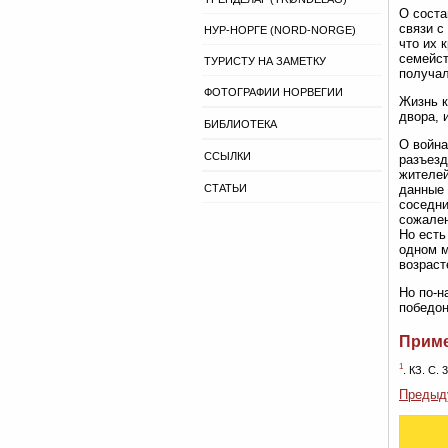
О соста
связи с
НУР-НОРГЕ (NORD-NORGE)
что их 
семейст
ТУРИСТУ НА ЗАМЕТКУ
получал
ФОТОГРАФИИ НОРВЕГИИ
Жизнь к
двора, 
БИБЛИОТЕКА
О война
ССЫЛКИ
разъезд
жителей
СТАТЬИ
данные 
соседни
сожален
Но есть
одном м
возраст
Но по-н
победон
Прим
1
. КЗ. С.
Предыд