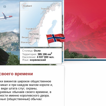
Столица:
Осло
2
Территория:
385 186 км
Население:
4 937 000 чел.
Язык:
норвежский
своего времени
охи викингов широкое общественное
никал и при каждом малом короле и,
 виде штата слуг, охраны,
дневных обычаев своего времени, в
нности именно королевского двора.
чные
(общественные)
обычаи
: