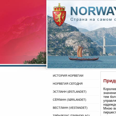
ИСТОРИЯ НОРВЕГИИ
Прид
НОРВЕГИЯ СЕГОДНЯ
Королев
ЭСТЛАНН (ØSTLANDET)
значени
тем бол
СЁРЛАНН (SØRLANDET)
управля
надежде
ВЕСТЛАНН (VESTANDET)
Мною вы
пиршест
ТРЁНДЕЛАГ (TRØNDELAG)