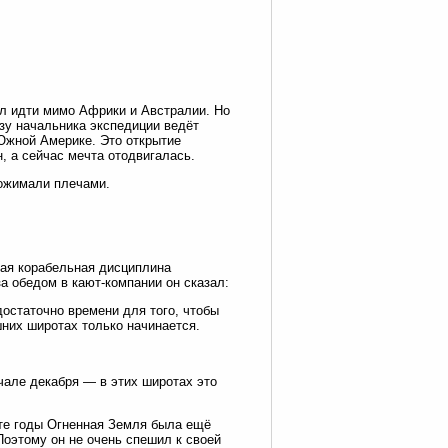
ыл идти мимо Африки и Австралии. Но
азу начальника экспедиции ведёт
 Южной Америке. Это открытие
, а сейчас мечта отодвигалась.
пожимали плечами.
овая корабельная дисциплина
за обедом в кают-компании он сказал:
достаточно времени для того, чтобы
шних широтах только начинается.
ачале декабря — в этих широтах это
 те годы Огненная Земля была ещё
Поэтому он не очень спешил к своей