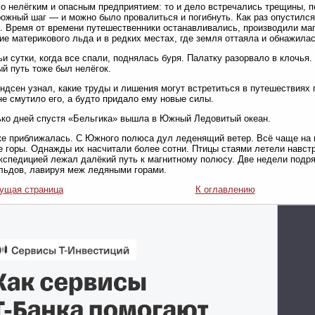
о нелёгким и опасным предприятием: то и дело встречались трещины, п
ожный шаг — и можно было провалиться и погибнуть. Как раз опустился
 Время от времени путешественники останавливались, производили ма
ие материкового льда и в редких местах, где земля оттаяла и обнажилас
ьи сутки, когда все спали, поднялась буря. Палатку разорвало в клочья
й путь тоже был нелёгок.
ндсен узнал, какие труды и лишения могут встретиться в путешествиях 
не смутило его, а будто придало ему новые силы.
ко дней спустя «Бельгика» вышла в Южный Ледовитый океан.
е приближалась. С Южного полюса дул леденящий ветер. Всё чаще на 
 горы. Однажды их насчитали более сотни. Птицы стаями летели навстр
кспедицией лежал далёкий путь к магнитному полюсу. Две недели подря
льдов, лавируя меж ледяными горами.
ущая страница
К оглавлению