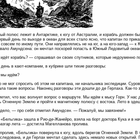
ый полюс лежит в Антарктике, к югу от Австралии, и корабль должен б
ервый день по выходе в океан для всех стало ясно, что капитан по прик
 совсем по иному пути. Они направлялись не на юг, а на юго-запад — к
вало Амундсена: он мечтал поскорей попасть в Южный Ледовитый океан
идёт корабль? — спрашивал он своих спутников, которые недоуменно 
день в кают-компании, в кубрике шли тихие разговоры:
 мы идём?
о не мог спросить об этом ни капитана, ни начальника экспедиции. Сур
ла такие вопросы. Наконец разговоры эти дошли до де Герлаха. Как-то 
етил, что вас волнует вопрос о маршруте. Мы идём к мысу Горн. У нас 
ь Огненную Землю и пройти к магнитному полюсу с востока. Лето в зде
дело, — про себя отметил Амундсен. — Пожалуй, мы завязнем!»
 «Бельгика» зашла в Рио-де-Жанейро, взяла на борт доктора Кука и в н
азгар лета — достигла Магелланова пролива.
пролив, «Бельгика» повернула к югу, вдоль берегов Огненной Земли. В
следована, и де Герлах мечтал сделать здесь немало новых открытий. 