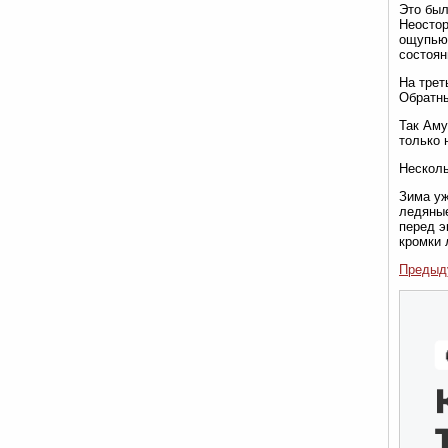
Это был
Неостор
ощупью.
состоян
На трет
Обратны
Так Аму
только 
Несколь
Зима уж
ледяные
перед э
кромки 
Предыд