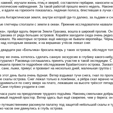
 камней, изучали жизнь птиц и зверей, составляли гербарии, наносили н
логические наблюдения. За такой работой прошло много недель. Након
, и вдали на горизонте показалась ледяная полоса, блестевшая в лучах
ыла Антарктическая земля, внутри которой где-то далеко, за льдами и 
е глетчеры сползали с земли в океан. Прежние исследователи назвали
ка», пройдя вдоль берегов Земли Грахама, вошла в широкий пролив. Он
рахама от ряда больших островов. Корабли заходили сюда очень редко,
овало. На некоторых островах ещё никогда не бывали европейцы. Чёр
 над холодным океаном, и на вершинах утёсов лежал снег.
двадцати раз «Бельгика» бросала якорь у таких островов, обследуя тол
ну же очень хотелось сделать санную экскурсию в глубину какого-нибуд
атуралист Раковица соглашались принять участие в такой экспедиции. 
решила провести подробное обследование Брабантского острова. Захва
, сани, лыжи, примус и провиант на несколько дней, маленькая группа с
в этот день была очень бурная. Ветер вздымал тучи снега, гнал по про
е скалы острова. Снег лежал только в ложбинах, а рёбра скал мрачно ч
одниматься по снегу вверх на плато, лежавшее на высоте трёхсот пяти
 Сани глубоко уходили в снег.
часа ушло на преодоление трудного подъёма. Наконец смельчаки добрал
имый ледяной простор. Ветер здесь был ещё свирепее, чем у берега: он 
 путешественники раскинули палатку под защитой небольшой скалы и ту
ко часов они двинулись в глубь острова.