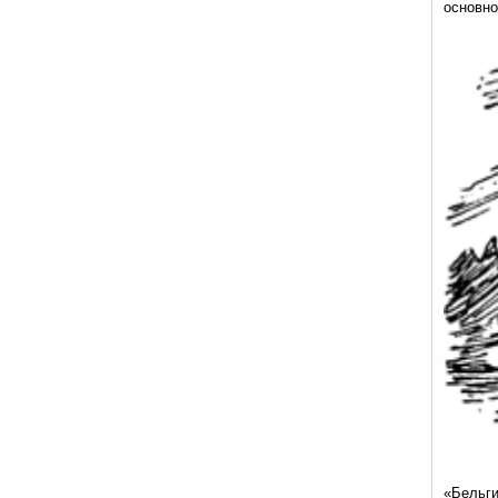
основно
«Бельги