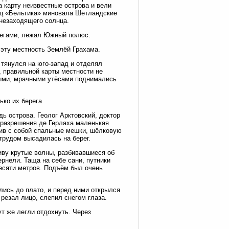
а карту неизвестные острова и вели
ец «Бельгика» миновала Шетландские
 незаходящего солнца.
снегами, лежал Южный полюс.
 эту местность Землёй Грахама.
 тянулся на юго-запад и отделял
 правильной карты местности не
ными, мрачными утёсами поднимались
ько их берега.
ь острова. Геолог Арктовский, доктор
С разрешения де Герлаха маленькая
тив с собой спальные мешки, шёлковую
 трудом высадилась на берег.
ливу крутые волны, разбивавшиеся об
ернели. Таща на себе сани, путники
десяти метров. Подъём был очень
ись до плато, и перед ними открылся
резал лицо, слепил снегом глаза.
т же легли отдохнуть. Через