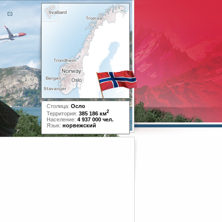
Столица:
Осло
2
Территория:
385 186 км
Население:
4 937 000 чел.
Язык:
норвежский