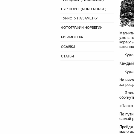
НУР-НОРГЕ (NORD-NORGE)
ТУРИСТУ НА ЗАМЕТКУ
ФОТОГРАФИИ НОРВЕГИИ
Магнитн
БИБЛИОТЕКА
уже в п
корабль
взволно
ССЫЛКИ
— Куда 
СТАТЬИ
Каждый 
— Куда
Но никт
запреща
— Я зам
обогнут
«Плохо 
По пути
самый р
Пройдя 
мало ис