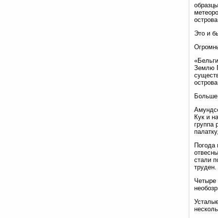
образцы
метеоро
острова
Это и б
Огромны
«Бельги
Землю Г
существ
острова
Больше 
Амундсе
Кук и н
группа 
палатку
Погода 
отвесны
стали п
труден.
Четыре 
необозр
Усталые
несколь