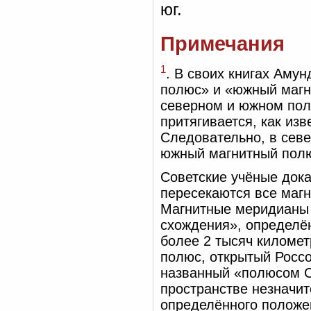
юг.
Примечания
1
. В своих книгах Аму
полюс» и «южный магн
северном и южном пол
притягивается, как и
Следовательно, в севе
южный магнитный полю
Советские учёные доказ
пересекаются все маг
Магнитные меридианы с
схождения», определё
более 2 тысяч киломе
полюс, открытый Росс
названный «полюсом С
пространстве незначит
определённого положен