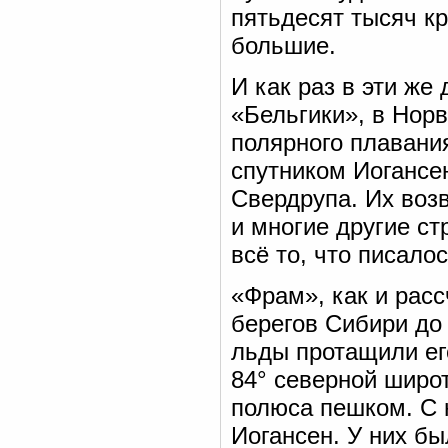
пятьдесят тысяч к
большие.
И как раз в эти же
«Бельгики», в Нор
полярного плавани
спутником Иогансе
Свердрупа. Их воз
и многие другие с
всё то, что писало
«Фрам», как и рас
берегов Сибири до
льды протащили ег
84° северной широ
полюса пешком. С 
Иогансен. У них бы