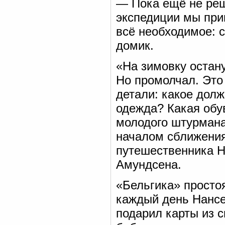
— Пока ещё не реш
экспедиции мы при
всё необходимое: 
домик.
«На зимовку остан
Но промолчал. Это
детали: какое дол
одежда? Какая обу
молодого штурмана
началом сближения
путешественника Н
Амундсена.
«Бельгика» простоя
каждый день Нансе
подарил карты из с