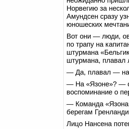
неожиданно пришли
Норвегию за нескол
Амундсен сразу уз
юношеских мечтани
Вот они — люди, о
по трапу на капита
штурмана «Бельгик
штурмана, плавал 
— Да, плавал — на
— На «Язоне»? — о
воспоминание о пе
— Команда «Язона» 
берегам Гренланди
Лицо Нансена поте