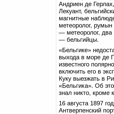
Андриен де Герлах
Лекуант, бельгийс
магнитные наблюде
метеоролог, румын
— метеоролог, два 
— бельгийцы.
«Бельгике» недоста
выхода в море де 
известного полярно
включить его в экс
Куку выезжать в Р
«Бельгика». Об это
знал никто, кроме 
16 августа 1897 го
Антверпенский порт