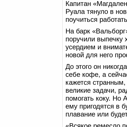
Капитан «Магдален
Руала тянуло в но
поучиться работать
На барк «Вальборг
поручили выпечку 
усердием и внимат
новой для него пр
До этого он никогд
себе кофе, а сейч
кажется странным,
великие задачи, ра
помогать коку. Но 
ему пригодятся в б
плавание или будет
«Всякое ремесло п