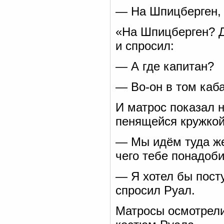
— На Шпицберген, 
«На Шпицберген? Д
и спросил:
— А где капитан?
— Во-он в том каба
И матрос показал 
пенящейся кружкой
— Мы идём туда же
чего тебе понадоб
— Я хотел бы пост
спросил Руал.
Матросы осмотрели 