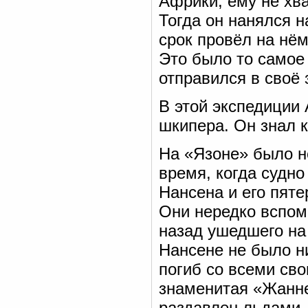
Африки, ему не хва
Тогда он нанялся 
срок провёл на нё
Это было то самое 
отправился в своё
В этой экспедиции
шкипера. Он знал 
На «Язоне» было н
время, когда судн
Нансена и его пяте
Они нередко вспом
назад ушедшего на
Нансене не было ни
погиб со всеми сво
знаменитая «Жанне
раздавлен льдами.