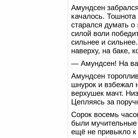
Амундсен забрался 
качалось. Тошнота 
старался думать о 
силой воли победи
сильнее и сильнее.
наверху, на баке, 
— Амундсен! На ва
Амундсен тороплив
шнурок и взбежал н
верхушек мачт. Ни
Цепляясь за поруч
Сорок восемь часо
были мучительные ч
ещё не привыкло к