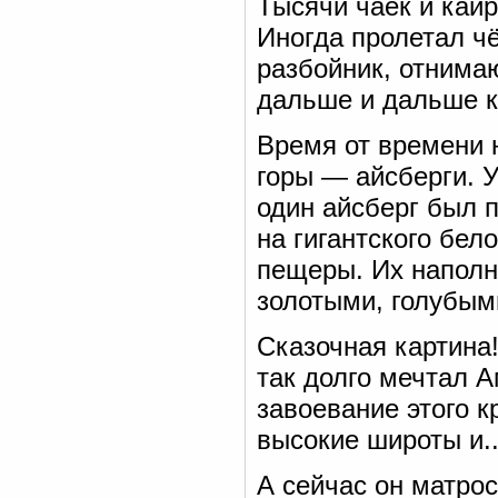
Тысячи чаек и кай
Иногда пролетал ч
разбойник, отнима
дальше и дальше к
Время от времени 
горы — айсберги. 
один айсберг был п
на гигантского бел
пещеры. Их наполн
золотыми, голубым
Сказочная картина!
так долго мечтал 
завоевание этого к
высокие широты и..
А сейчас он матро