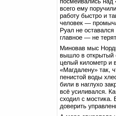
посмеивались над 
всего ему поручил
работу быстро и т
человек — промыча
Руал не оставался 
главное — не теря
Миновав мыс Нордк
вышло в открытый 
целый километр и 
«Магдалену» так, ч
пенистой воды хлес
били в наглухо зак
всё усиливался. Ка
сходил с мостика. 
доверить управлен