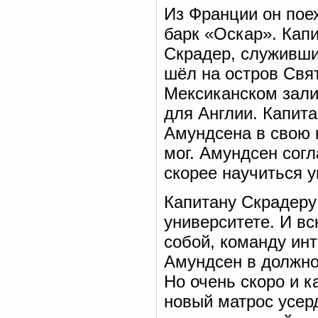
Из Франции он пое
барк «Оскар». Кап
Скрадер, служивши
шёл на остров Свят
Мексиканском зали
для Англии. Капит
Амундсена в свою 
мог. Амундсен согл
скорее научиться 
Капитану Скрадеру
университете. И вс
собой, команду инт
Амундсен в должно
Но очень скоро и к
новый матрос усер