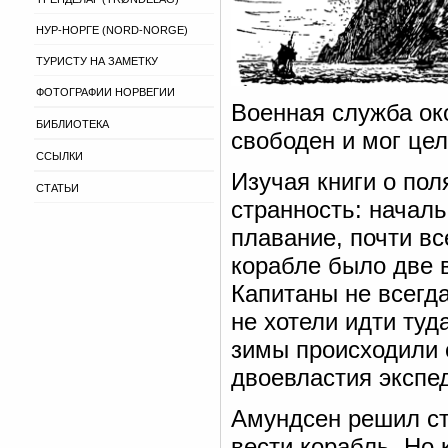
НУР-НОРГЕ (NORD-NORGE)
ТУРИСТУ НА ЗАМЕТКУ
ФОТОГРАФИИ НОРВЕГИИ
Военная служба ок
БИБЛИОТЕКА
свободен и мог це
ССЫЛКИ
Изучая книги о пол
СТАТЬИ
странность: началь
плавание, почти вс
корабле было две 
Капитаны не всегд
не хотели идти туд
зимы происходили с
двоевластия экспе
Амундсен решил ст
вести корабль. Но 