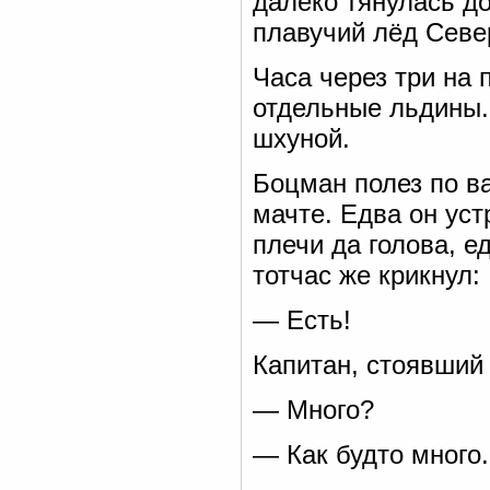
далеко тянулась д
плавучий лёд Севе
Часа через три на
отдельные льдины.
шхуной.
Боцман полез по в
мачте. Едва он уст
плечи да голова, е
тотчас же крикнул:
— Есть!
Капитан, стоявший 
— Много?
— Как будто много.