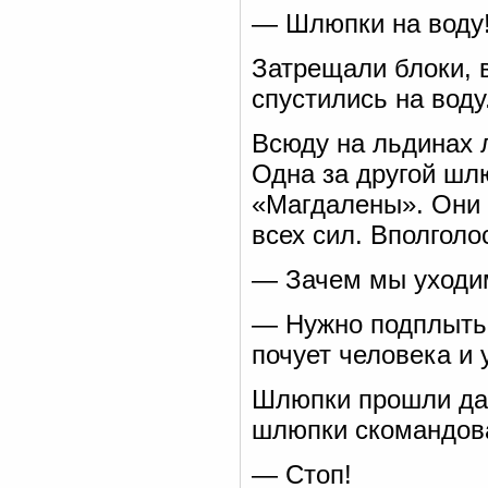
— Шлюпки на воду
Затрещали блоки, 
спустились на воду
Всюду на льдинах л
Одна за другой шл
«Магдалены». Они 
всех сил. Вполголо
— Зачем мы уходим
— Нужно подплыть 
почует человека и 
Шлюпки прошли дал
шлюпки скомандов
— Стоп!