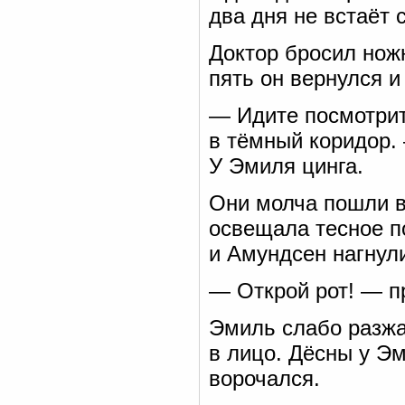
два дня не встаёт с
Доктор бросил нож
пять он вернулся и
— Идите посмотрит
в тёмный коридор.
У Эмиля цинга.
Они молча пошли в
освещала тесное п
и Амундсен нагнул
— Открой рот! — п
Эмиль слабо разжа
в лицо. Дёсны у Э
ворочался.