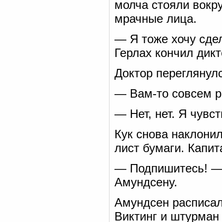
молча стояли вокр
мрачные лица.
— Я тоже хочу сдел
Герлах кончил дикт
Доктор переглянул
— Вам-то совсем р
— Нет, нет. Я чувс
Кук снова наклони
лист бумаги. Капи
— Подпишитесь! — 
Амундсену.
Амундсен расписал
Виктинг и штурман 