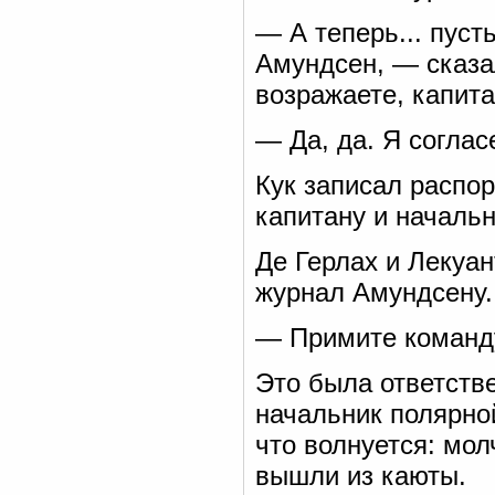
— А теперь... пуст
Амундсен, — сказа
возражаете, капит
— Да, да. Я соглас
Кук записал распо
капитану и начальн
Де Герлах и Лекуа
журнал Амундсену.
— Примите команд
Это была ответств
начальник полярной
что волнуется: мол
вышли из каюты.