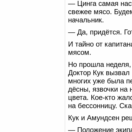
— Цинга самая на
свежее мясо. Будем
начальник.
— Да, придётся. Го
И тайно от капита
мясом.
Но прошла неделя, 
Доктор Кук вызвал
многих уже была пе
дёсны, язвочки на 
цвета. Кое-кто жал
на бессонницу. Ск
Кук и Амундсен ре
— Положение экипа