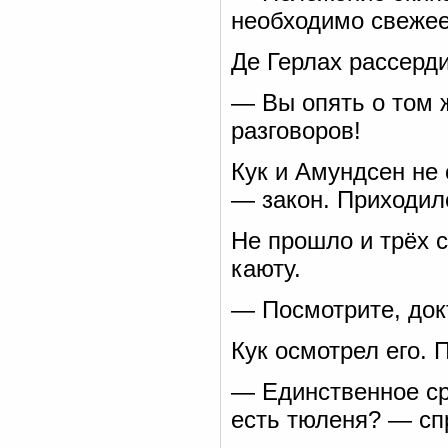
необходимо свежее 
Де Герлах рассерд
— Вы опять о том ж
разговоров!
Кук и Амундсен не
— закон. Приходил
Не прошло и трёх с
каюту.
— Посмотрите, докт
Кук осмотрел его. 
— Единственное ср
есть тюленя? — сп