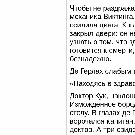
Чтобы не раздража
механика Виктинга
осилила цинга. Ког
закрыл двери: он н
узнать о том, что 
готовится к смерти
безнадежно.
Де Герлах слабым 
«Находясь в здраво
Доктор Кук, наклон
Измождённое бород
столу. В глазах де
ворочался капитан
доктор. А три свид