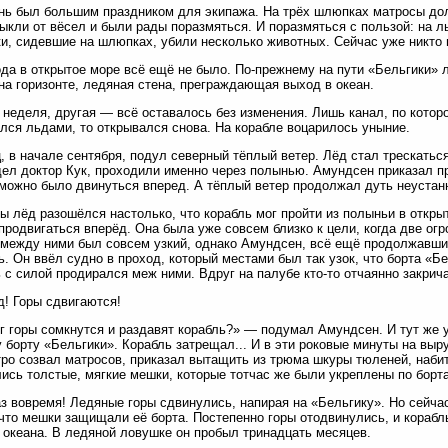
нь был большим праздником для экипажа. На трёх шлюпках матросы дол
ыкли от вёсел и были рады поразмяться. И поразмяться с пользой: на л
и, сидевшие на шлюпках, убили несколько животных. Сейчас уже никто 
да в открытое море всё ещё не было. По-прежнему на пути «Бельгики» 
на горизонте, ледяная стена, преграждающая выход в океан.
неделя, другая — всё оставалось без изменения. Лишь канал, по котор
лся льдами, то открывался снова. На корабле воцарилось уныние.
, в начале сентября, подул северный тёплый ветер. Лёд стал трескаться
ел доктор Кук, проходили именно через полынью. Амундсен приказал п
можно было двинуться вперед. А тёплый ветер продолжал дуть неустан
 лёд разошёлся настолько, что корабль мог пройти из полыньи в откры
продвигаться вперёд. Она была уже совсем близко к цели, когда две огр
между ними был совсем узкий, однако Амундсен, всё ещё продолжавши
ь. Он ввёл судно в проход, который местами был так узок, что борта «Б
 с силой продирался меж ними. Вдруг на палубе кто-то отчаянно закрич
! Горы сдвигаются!
г горы сомкнутся и раздавят корабль?» — подумал Амундсен. И тут же
 борту «Бельгики». Корабль затрещал... И в эти роковые минуты на выр
ро созвал матросов, приказал вытащить из трюма шкуры тюленей, наби
ись толстые, мягкие мешки, которые тотчас же были укреплены по борт
аз вовремя! Ледяные горы сдвинулись, напирая на «Бельгику». Но сейчас
что мешки защищали её борта. Постепенно горы отодвинулись, и корабл
 океана. В ледяной ловушке он пробыл тринадцать месяцев.