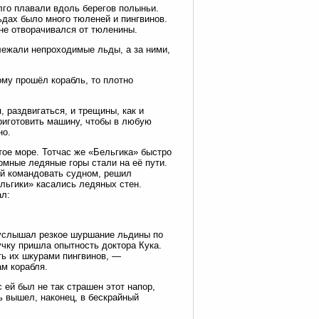
го плавали вдоль берегов полыньи.
ьдах было много тюленей и пингвинов.
не отворачивался от тюленины.
лежали непроходимые льды, а за ними,
ому прошёл корабль, то плотно
, раздвигаться, и трещины, как и
риготовить машину, чтобы в любую
но.
тое море. Тотчас же «Бельгика» быстро
омные ледяные горы стали на её пути.
й командовать судном, решил
ельгики» касались ледяных стен.
ал:
 услышал резкое шуршание льдины по
учку пришла опытность доктора Кука.
ть их шкурами пингвинов, —
ам корабля.
 ей был не так страшен этот напор,
ь вышел, наконец, в бескрайный