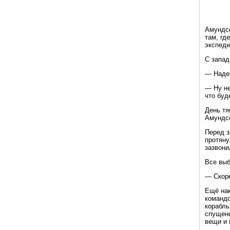
Амундсе
там, гд
экспеди
С запад
— Надеж
— Ну не
что буд
День тя
Амундсе
Перед з
протяну
зазвони
Все выб
— Скоре
Ещё нак
командо
корабль
спущены
вещи и 