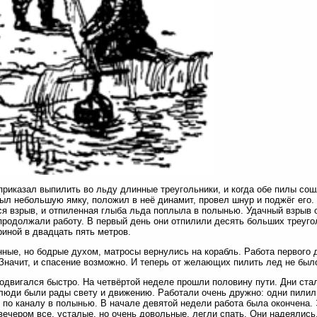
приказал выпилить во льду длинные треугольники, и когда обе пилы сош
ыл небольшую ямку, положил в неё динамит, провел шнур и поджёг его.
я взрыв, и отпиленная глыба льда поплыла в полынью. Удачный взрыв 
продолжали работу. В первый день они отпилили десять больших треуго
иной в двадцать пять метров.
ные, но бодрые духом, матросы вернулись на корабль. Работа первого д
Значит, и спасение возможно. И теперь от желающих пилить лед не было
одвигался быстро. На четвёртой неделе прошли половину пути. Дни ст
люди были рады свету и движению. Работали очень дружно: одни пилили
 по каналу в полынью. В начале девятой недели работа была окончена. 
вечером все, усталые, но очень довольные, легли спать. Они надеялись,