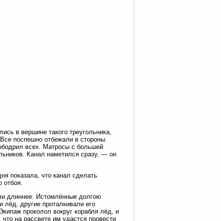
лись в вершине такого треугольника,
 Все поспешно отбежали в стороны.
ободрил всех. Матросы с большей
льников. Канал наметился сразу, — он
ня показала, что канал сделать
 отбоя.
али длиннее. Истомлённые долгою
 лёд, другие проталкивали его
Экипаж проколол вокруг корабля лёд, и
 что на рассвете им удастся провести