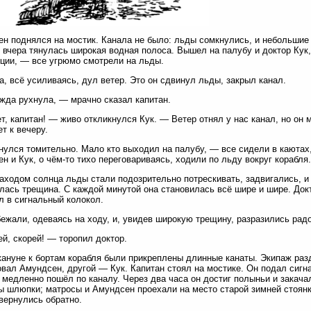
н поднялся на мостик. Канала не было: льды сомкнулись, и небольшие 
е вчера тянулась широкая водная полоса. Вышел на палубу и доктор Кук,
ции, — все угрюмо смотрели на льды.
а, всё усиливаясь, дул ветер. Это он сдвинул льды, закрыл канал.
да рухнула, — мрачно сказал капитан.
т, капитан! — живо откликнулся Кук. — Ветер отнял у нас канал, но он 
ет к вечеру.
нулся томительно. Мало кто выходил на палубу, — все сидели в каютах
н и Кук, о чём-то тихо переговариваясь, ходили по льду вокруг корабля.
аходом солнца льды стали подозрительно потрескивать, задвигались, и 
лась трещина. С каждой минутой она становилась всё шире и шире. Док
л в сигнальный колокол.
ежали, одеваясь на ходу, и, увидев широкую трещину, разразились рад
й, скорей! — торопил доктор.
ануне к бортам корабля были прикреплены длинные канаты. Экипаж раз
вал Амундсен, другой — Кук. Капитан стоял на мостике. Он подал сигна
 медленно пошёл по каналу. Через два часа он достиг полыньи и закача
 шлюпки; матросы и Амундсен проехали на место старой зимней стоянк
вернулись обратно.