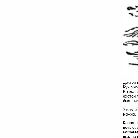
Доктор 
Кук выр
Раздалс
охотой 
был шир
Утомлён
можно. 
Канал п
ночью, 
баграми
поздно 