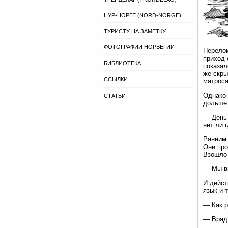
НУР-НОРГЕ (NORD-NORGE)
ТУРИСТУ НА ЗАМЕТКУ
ФОТОГРАФИИ НОРВЕГИИ
Перелом
приход 
БИБЛИОТЕКА
показал
же скры
ССЫЛКИ
матроса
Однако 
СТАТЬИ
дольше.
— День 
нет ли 
Ранним 
Они про
Взошло 
— Мы ви
И дейст
язык и 
— Как р
— Вряд 