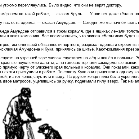
 угрюмо переглянулись. Было видно, что они не верят доктору.
мёрзнем на такой работе, — сказал Бруль. — У нас нет даже тёплых па
у нас есть одеяла, — сказал Амундсен. — Сегодня же мы начнём шить и
беда Амундсен отправился в трюм корабля, где в ящиках лежали толсты
ли в кают-компанию. Все посмеивались, что экипаж «Бельгики» будет щ
трос, исполнявший обязанности портного, разрезал одеяла и скроил из 
 исключая Амундсена и Кука, принялись за шитьё. Кают-компания превр
 спустя на утренней заре экипаж спустился на лёд и пошёл к полынье. 
 красные неуклюжие халаты, а на головах торчали самодельные шапки.
 прямую черту от ближнего края полыньи к кораблю. Они показали, как
 нехотя приступили к работе. По совету Кука они прицепили к одному к
кой, и этот конец спустили в воду. На другом конце пилы была укреплена
 а двое матросов, уцепившись за ручку, поднимали пилу вверх. Так нача