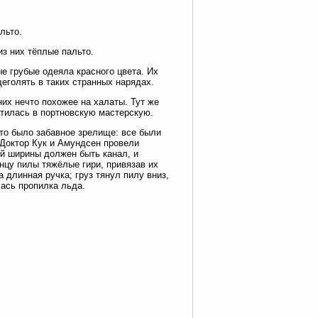
льто.
з них тёплые пальто.
е грубые одеяла красного цвета. Их
еголять в таких странных нарядах.
них нечто похожее на халаты. Тут же
атилась в портновскую мастерскую.
Это было забавное зрелище: все были
 Доктор Кук и Амундсен провели
ой ширины должен быть канал, и
онцу пилы тяжёлые гири, привязав их
 длинная ручка; груз тянул пилу вниз,
лась пропилка льда.