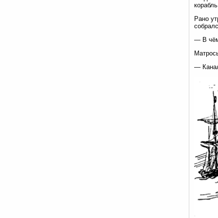
корабль
Рано ут
собралс
— В чё
Матросы
— Канал