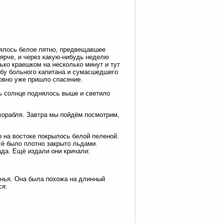
лялось белое пятно, предвещавшее
ярче, и через какую-нибудь неделю
лько краешком на несколько минут и тут
убу больного капитана и сумасшедшего
овно уже пришло спасение.
ь солнце поднялось выше и светило
корабля. Завтра мы пойдём посмотрим,
о на востоке покрылось белой пеленой.
сё было плотно закрыто льдами.
да. Ещё издали они кричали:
ынья. Она была похожа на длинный
ся: