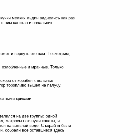
кучки мелких льдин виднелись как раз
 с ним капитан и начальник
может и вернуть его нам. Посмотрим,
, озлобленные и мрачные. Только
скоро от корабля к полынье
тор торопливо вышел на палубу,
остными криками.
делился на две группы: одной
л, матросы потянули канаты, и
лся на вольной воде. С корабля были
и, собрали все оставшиеся здесь