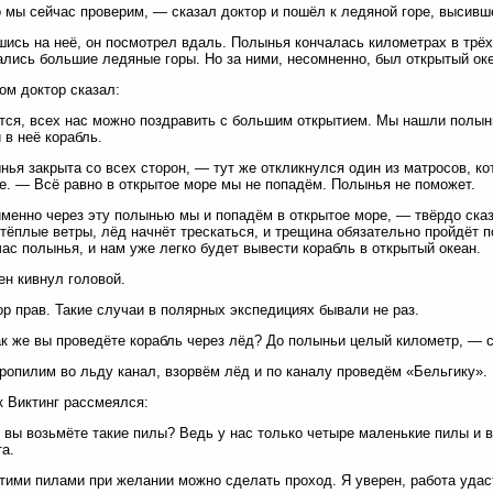
 мы сейчас проверим, — сказал доктор и пошёл к ледяной горе, высивш
ись на неё, он посмотрел вдаль. Полынья кончалась километрах в трёх, 
лись большие ледяные горы. Но за ними, несомненно, был открытый оке
ом доктор сказал:
ся, всех нас можно поздравить с большим открытием. Мы нашли полын
 в неё корабль.
ья закрыта со всех сторон, — тут же откликнулся один из матросов, к
е. — Всё равно в открытое море мы не попадём. Полынья не поможет.
менно через эту полынью мы и попадём в открытое море, — твёрдо сказ
тёплые ветры, лёд начнёт трескаться, и трещина обязательно пройдёт п
час полынья, и нам уже легко будет вывести корабль в открытый океан.
н кивнул головой.
р прав. Такие случаи в полярных экспедициях бывали не раз.
к же вы проведёте корабль через лёд? До полыньи целый километр, — с
опилим во льду канал, взорвём лёд и по каналу проведём «Бельгику».
 Виктинг рассмеялся:
 вы возьмёте такие пилы? Ведь у нас только четыре маленькие пилы и 
а.
тими пилами при желании можно сделать проход. Я уверен, работа удас