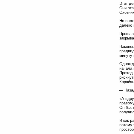
Этот де
Они отв
Охотник
Но выхо
далеко 
Прошла 
закрыва
Наконец
предвид
минуту 
Однажды
начала 
Проход 
рискнут
Корабль
— Назад
«А вдру
правому
Он быст
получил
И как р
потому 
простор