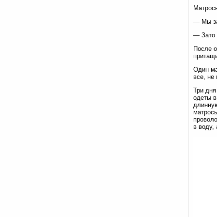
Матросы
— Мы за
— Зато 
После о
притащи
Один ма
все, не
Три дня
одеты в
длинную
матросы
проволо
в воду,