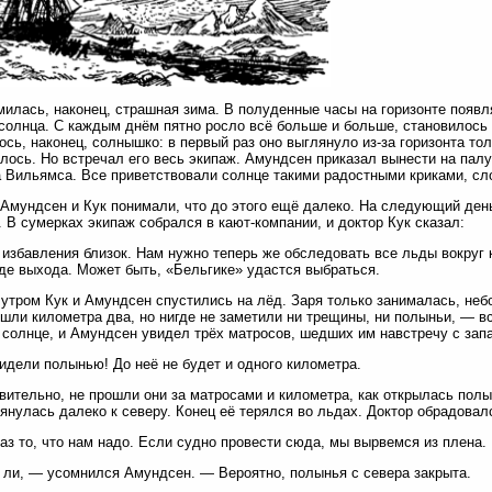
илась, наконец, страшная зима. В полуденные часы на горизонте появ
солнца. С каждым днём пятно росло всё больше и больше, становилось 
ось, наконец, солнышко: в первый раз оно выглянуло из-за горизонта то
лось. Но встречал его весь экипаж. Амундсен приказал вынести на пал
 Вильямса. Все приветствовали солнце такими радостными криками, сл
Амундсен и Кук понимали, что до этого ещё далеко. На следующий ден
 В сумерках экипаж собрался в кают-компании, и доктор Кук сказал:
избавления близок. Нам нужно теперь же обследовать все льды вокруг 
где выхода. Может быть, «Бельгике» удастся выбраться.
утром Кук и Амундсен спустились на лёд. Заря только занималась, неб
шли километра два, но нигде не заметили ни трещины, ни полыньи, — в
солнце, и Амундсен увидел трёх матросов, шедших им навстречу с запа
дели полынью! До неё не будет и одного километра.
вительно, не прошли они за матросами и километра, как открылась пол
тянулась далеко к северу. Конец её терялся во льдах. Доктор обрадовал
аз то, что нам надо. Если судно провести сюда, мы вырвемся из плена.
ли, — усомнился Амундсен. — Вероятно, полынья с севера закрыта.