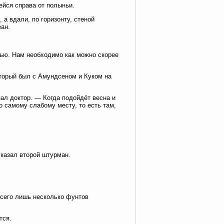
ейся справа от полыньи.
а вдали, по горизонту, стеной
ан.
ью. Нам необходимо как можно скорее
оторый был с Амундсеном и Куком на
ал доктор. — Когда подойдёт весна и
о самому слабому месту, то есть там,
казал второй штурман.
всего лишь несколько фунтов
тся.