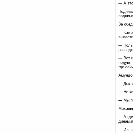
— А это
Поднявш
поднима
За обед
— Кажет
вывести
— Полын
разведк
— Вот и
подуют 
где сей
Амундсе
— Докто
— Но ка
— Мы пр
Механик
— А где
динамит
— И с э