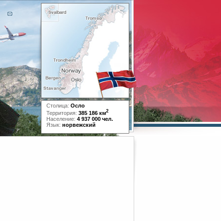
Столица:
Осло
2
Территория:
385 186 км
Население:
4 937 000 чел.
Язык:
норвежский