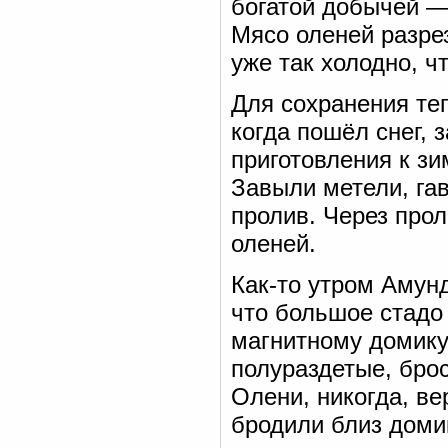
богатой добычей — 
Мясо оленей разре
уже так холодно, ч
Для сохранения теп
когда пошёл снег, 
приготовления к зи
Завыли метели, га
пролив. Через прол
оленей.
Как-то утром Амун
что большое стадо 
магнитному домику.
полураздетые, брос
Олени, никогда, ве
бродили близ доми