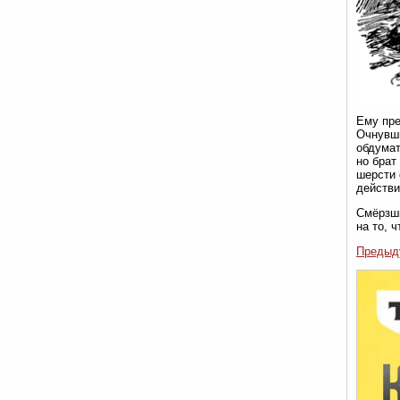
Ему пре
Очнувши
обдумат
но брат
шерсти 
действи
Смёрзши
на то, 
Предыд