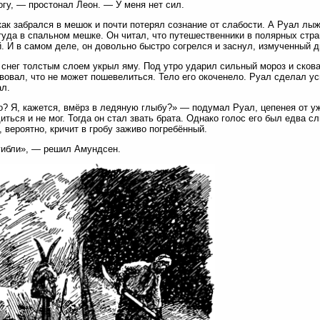
гу, — простонал Леон. — У меня нет сил.
как забрался в мешок и почти потерял сознание от слабости. А Руал л
туда в спальном мешке. Он читал, что путешественники в полярных стран
. И в самом деле, он довольно быстро согрелся и заснул, измученный 
снег толстым слоем укрыл яму. Под утро ударил сильный мороз и сковал
вовал, что не может пошевелиться. Тело его окоченело. Руал сделал у
л.
о? Я, кажется, вмёрз в ледяную глыбу?» — подумал Руал, цепенея от у
иться и не мог. Тогда он стал звать брата. Однако голос его был едва с
к, вероятно, кричит в гробу заживо погребённый.
гибли», — решил Амундсен.