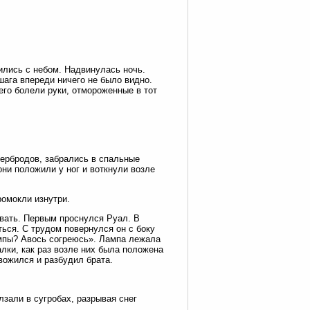
ились с небом. Надвинулась ночь.
шага впереди ничего не было видно.
его болели руки, отмороженные в тот
тербродов, забрались в спальные
они положили у ног и воткнули возле
ромокли изнутри.
овать. Первым проснулся Руал. В
ться. С трудом повернулся он с боку
лампы? Авось согреюсь». Лампа лежала
лки, как раз возле них была положена
вожился и разбудил брата.
лзали в сугробах, разрывая снег