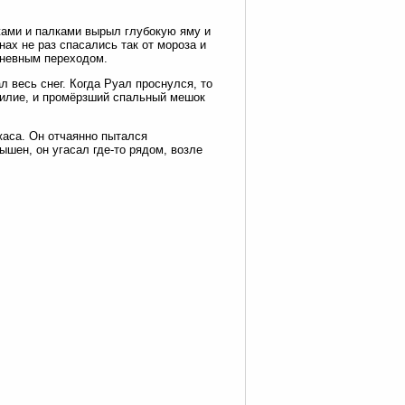
ыжами и палками вырыл глубокую яму и
ах не раз спасались так от мороза и
дневным переходом.
 весь снег. Когда Руал проснулся, то
силие, и промёрзший спальный мешок
жаса. Он отчаянно пытался
лышен, он угасал где-то рядом, возле