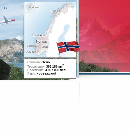
Столица:
Осло
2
Территория:
385 186 км
Население:
4 937 000 чел.
Язык:
норвежский