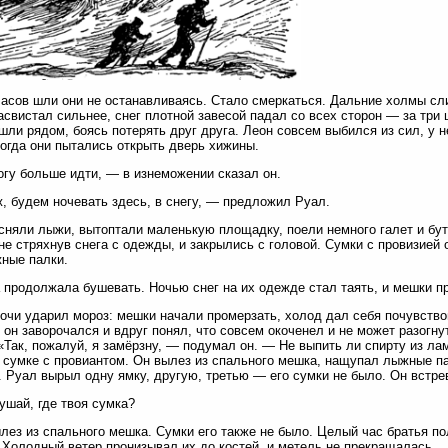
асов шли они не останавливаясь. Стало смеркаться. Дальние холмы сл
асвистал сильнее, снег плотной завесой падал со всех сторон — за три 
шли рядом, боясь потерять друг друга. Леон совсем выбился из сил, у н
когда они пытались открыть дверь хижины.
гу больше идти, — в изнеможении сказал он.
, будем ночевать здесь, в снегу, — предложил Руал.
сняли лыжи, вытоптали маленькую площадку, поели немного галет и бу
не стряхнув снега с одежды, и закрылись с головой. Сумки с провизией 
ные палки.
 продолжала бушевать. Ночью снег на их одежде стал таять, и мешки п
очи ударил мороз: мешки начали промерзать, холод дал себя почувств
 он заворочался и вдруг понял, что совсем окоченел и не может разогну
 «Так, пожалуй, я замёрзну, — подумал он. — Не выпить ли спирту из 
в сумке с провиантом. Он вылез из спального мешка, нащупал лыжные па
. Руал вырыл одну ямку, другую, третью — его сумки не было. Он встре
шай, где твоя сумка?
лез из спального мешка. Сумки его также не было. Целый час братья по
 Холодный ветер пронизывал их до костей, и метель не прекращалась.