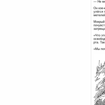
— Не мо
Он кое-
улёгся 
метелей
Мокрый 
почувст
затреща
«Что эт
освобод
рта. Та
«Мы по