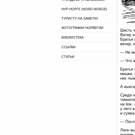
НУР-НОРГЕ (NORD-NORGE)
ТУРИСТУ НА ЗАМЕТКУ
ФОТОГРАФИИ НОРВЕГИИ
Шесть ч
Ветер з
БИБЛИОТЕКА
Братья 
вечер, 
ССЫЛКИ
— Не мо
СТАТЬИ
— Что ж
Братья 
мешки, 
них лыж
А вьюга
Среди н
темноте
на бок.
у него 
и сумка
— Послу
Леон вы
руками.