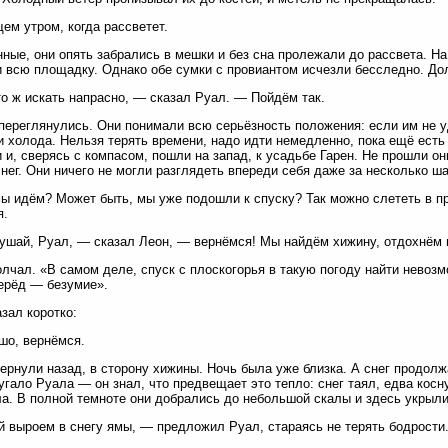
м утром, когда рассветет.
ные, они опять забрались в мешки и без сна пролежали до рассвета. Н
 всю площадку. Однако обе сумки с провиантом исчезли бесследно. До
о ж искать напрасно, — сказал Руал. — Пойдём так.
переглянулись. Они понимали всю серьёзность положения: если им не у
и холода. Нельзя терять времени, надо идти немедленно, пока ещё есть
 и, сверясь с компасом, пошли на запад, к усадьбе Гарен. Не прошли он
снег. Они ничего не могли разглядеть впереди себя даже за несколько ша
ы идём? Может быть, мы уже подошли к спуску? Так можно слететь в п
я.
шай, Руал, — сказал Леон, — вернёмся! Мы найдём хижину, отдохнём и
лчал. «В самом деле, спуск с плоскогорья в такую погоду найти невоз
ерёд — безумие».
азал коротко:
шо, вернёмся.
ернули назад, в сторону хижины. Ночь была уже близка. А снег продол
угало Руала — он знал, что предвещает это тепло: снег таял, едва кос
а. В полной темноте они добрались до небольшой скалы и здесь укрыли
 выроем в снегу ямы, — предложил Руал, стараясь не терять бодрости.