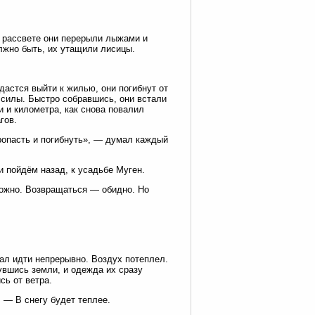
а рассвете они перерыли лыжами и
лжно быть, их утащили лисицы.
дастся выйти к жилью, они погибнут от
 силы. Быстро собравшись, они встали
и и километра, как снова повалил
гов.
ропасть и погибнуть», — думал каждый
 пойдём назад, к усадьбе Муген.
можно. Возвращаться — обидно. Но
жал идти непрерывно. Воздух потеплел.
нувшись земли, и одежда их сразу
сь от ветра.
 — В снегу будет теплее.