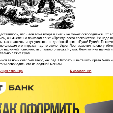
дставилось, что Леон тоже вмёрз в снег и не может освободиться. От в
сь, он мысленно приказал себе: «Прежде всего спокойствие. Не надо в
ь, как спастись, и тут услышал отдалённый крик: «Руал! Руал!» То крич
 не слышал его и кружил где-то около. Вдруг Леон заметил на снегу тё
от наружной поверхности спального мешка Руала. Леон копнул палкой и
тельно лежит Руал.
йся за ночь снег был твёрд как лёд. Откопать и вытащить брата было н
чтобы освободить его из ледяной могилы.
ущая страница
К оглавлению