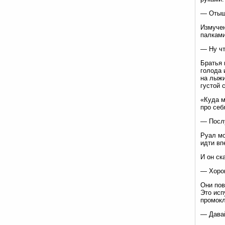
— Отыще
Измучен
палками
— Ну чт
Братья 
голода 
на лыжи
густой 
«Куда м
про себ
— Послу
Руал мо
идти вп
И он ск
— Хоро
Они пов
Это исп
промокл
— Давай