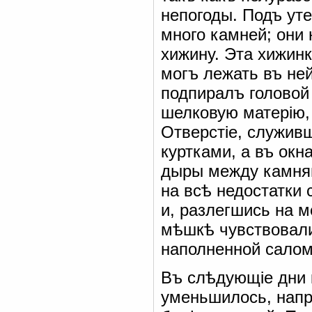
непогоды. Подъ ут
много камней; они 
хижину. Эта хижин
могъ лежать въ ней
подпиралъ головой
шелковую матерію, 
Отверстіе, служив
куртками, а въ окн
дыры между камням
на всѣ недостатки 
и, разлегшись на 
мѣшкѣ чувствовали
наполненной салом
Въ слѣдующіе дни 
уменьшилось, напр