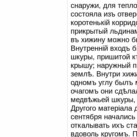
снаружи, для тепл
состояла изъ отвер
коротенькій корри
прикрытый льдинам
въ хижину можно бы
Внутренній входъ 
шкуры, пришитой 
крышу; наружный 
землѣ. Внутри хиж
одномъ углу былъ 
очагомъ они сдѣлал
медвѣжьей шкуры, 
Другого матеріала 
сентября начались
откалывать ихъ ст
вдоволь кругомъ. П