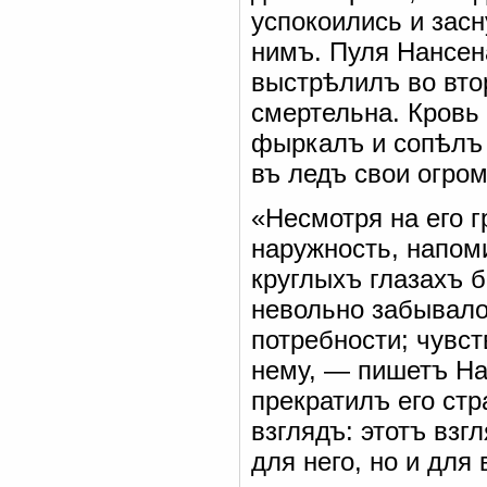
успокоились и засн
нимъ. Пуля Нансена
выстрѣлилъ во втор
смертельна. Кровь 
фыркалъ и сопѣлъ 
въ ледъ свои огро
«Несмотря на его г
наружность, напом
круглыхъ глазахъ 
невольно забывалос
потребности; чувс
нему, — пишетъ На
прекратилъ его стр
взглядъ: этотъ взг
для него, но и дл