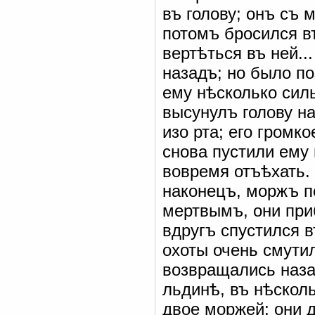
въ голову; онъ съ
потомъ бросился въ
вертѣться въ ней..
назадъ; но было п
ему нѣсколько сил
высунулъ голову на
изо рта; его громк
снова пустили ему 
вовремя отъѣхать.
наконецъ, моржъ п
мертвымъ, они при
вдругъ спустился в
охоты очень смути
возвращались наза
льдинѣ, въ нѣскол
двое моржей; они 