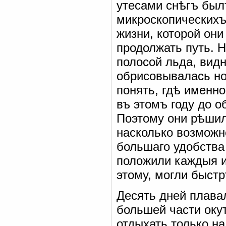
утесами снѣгъ бы
микроскопическихъ
жизни, которой они
продолжать путь. Н
полосой льда, видн
обрисовывалась но
понять, гдѣ именно
въ этомъ году до о
Поэтому они рѣшил
насколько возможн
большаго удобства 
положили каждыя и
этому, могли быстр
Десять дней плава
большей части оку
отдыхать только на