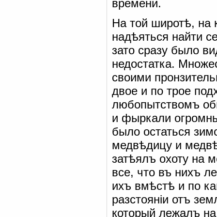
времени.
На той широтѣ, на 
надѣяться найти с
зато сразу было ви
недостатка. Множе
своими пронзитель
двое и по трое под
любопытствомъ обн
и фыркали огромны
было остаться зимо
медвѣдицу и медвѣ
затѣялъ охоту на 
все, что въ нихъ 
ихъ вмѣстѣ и по к
разстояніи отъ зе
который лежалъ на