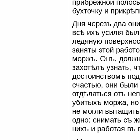
прибрежной полосы
бухточку и прикрѣп
Дня черезъ два он
всѣ ихъ усилія был
ледяную поверхнос
заняты этой работ
моржъ. Онъ, должн
захотѣлъ узнать, ч
достоинствомъ под
счастью, они были
отдѣлаться отъ неп
убитыхъ моржа, но 
не могли вытащить 
одно: снимать съ ж
нихъ и работая въ 