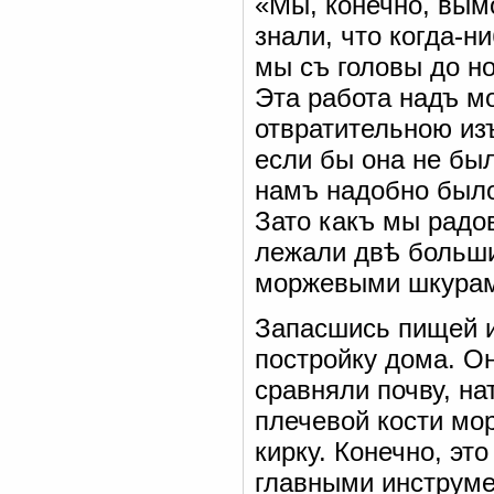
«Мы, конечно, вым
знали, что когда-н
мы съ головы до но
Эта работа надъ м
отвратительною изъ
если бы она не бы
намъ надобно было
Зато какъ мы радов
лежали двѣ больши
моржевыми шкурам
Запасшись пищей и
постройку дома. О
сравняли почву, на
плечевой кости мор
кирку. Конечно, эт
главными инструме