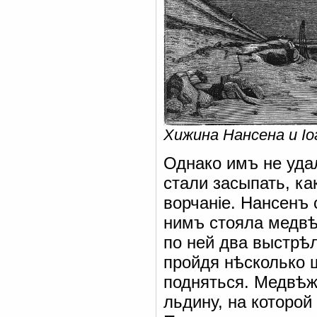
Хижина Нансена и Іо
Однако имъ не удал
стали засыпать, к
ворчаніе. Нансенъ
нимъ стояла медв
по ней два выстрѣл
пройдя нѣсколько ш
подняться. Медвѣж
льдину, на которо