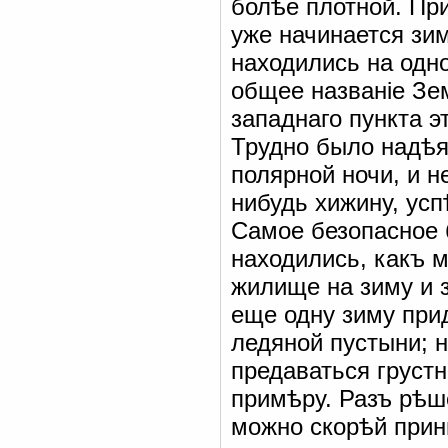
болѣе плотной. Пр
уже начинается зи
находились на одн
общее названіе Зе
западнаго пункта э
Трудно было надѣя
полярной ночи, и н
нибудь хижину, усп
Самое безопасное 
находились, какъ 
жилище на зиму и 
еще одну зиму при
ледяной пустыни; 
предаваться груст
примѣру. Разъ рѣш
можно скорѣй прини