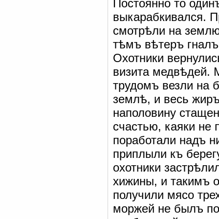
Постоянно то одинъ
выкарабкивался. П
смотрѣли на землю
тѣмъ вѣтеръ гналъ
Охотники вернулис
визита медвѣдей. 
трудомъ везли на б
землѣ, и весь жир
наполовину стащен
счастью, каяки не 
поработали надъ н
приплыли къ берег
охотники застрѣли
хижины, и такимъ 
получили мясо тре
моржей не былъ по