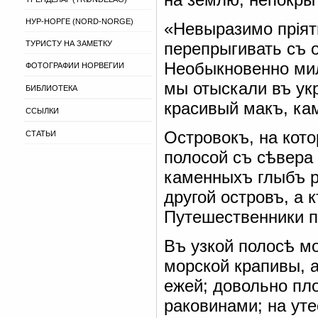
НУР-НОРГЕ (NORD-NORGE)
«Невыразимо прія
ТУРИСТУ НА ЗАМЕТКУ
перепрыгивать съ 
Необыкновенно мил
ФОТОГРАФИИ НОРВЕГИИ
мы отыскали въ ук
БИБЛИОТЕКА
красивый макъ, кам
ССЫЛКИ
Островокъ, на кот
СТАТЬИ
полосой съ сѣвера 
каменныхъ глыбъ р
другой островъ, а 
Путешественники п
Въ узкой полосѣ м
морской крапивы, 
ежей; довольно пл
раковинами; на уте