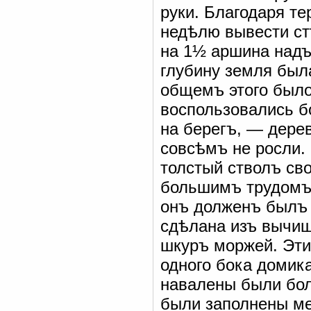
руки. Благодаря те
недѣлю вывести ст
на 1½ аршина надъ
глубину земля был
общемъ этого было
воспользовались 
на берегъ, — дерев
совсѣмъ не росли.
толстый стволъ св
большимъ трудомъ 
онъ долженъ былъ 
сдѣлана изъ вычи
шкуръ моржей. Эти
одного бока домика
навалены были бол
были заполнены ме