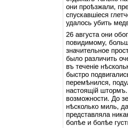
они проѣзжали, пр
спускавшіеся глетч
удалось убить мед
26 августа они обо
повидимому, больш
значительное прос
было различить оче
въ теченіе нѣсколь
быстро подвигалис
перемѣнился, поду
настоящій штормъ.
возможности. До з
нѣсколько миль, да
представляла ника
болѣе и болѣе гус