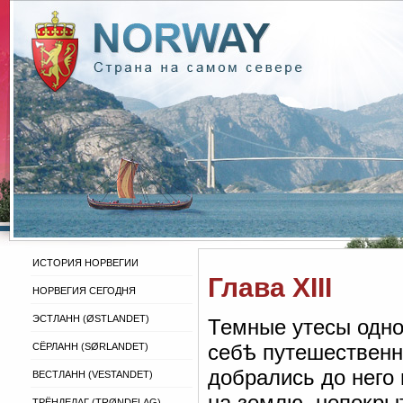
ИСТОРИЯ НОРВЕГИИ
Глава XIII
НОРВЕГИЯ СЕГОДНЯ
ЭСТЛАНН (ØSTLANDET)
Темные утесы одно
себѣ путешественни
СЁРЛАНН (SØRLANDET)
добрались до него 
ВЕСТЛАНН (VESTANDET)
на землю, непокры
ТРЁНДЕЛАГ (TRØNDELAG)