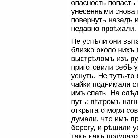
опасность попасть
унесенными снова 
повернуть назадъ и
недавно проѣхали.
Не успѣли они выт
близко около нихъ 
выстрѣломъ изъ ру
приготовили себѣ 
уснуть. Не тутъ-то
чайки поднимали 
имъ спать. На слѣ
путь: вѣтромъ нагн
открытаго моря со
думали, что имъ п
берегу, и рѣшили у
такъ какъ полураз