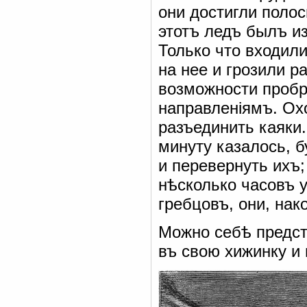
они достигли поло
этотъ ледъ былъ и
Только что входили
на нее и грозили р
возможности пробр
направленіямъ. Ох
разъединить каяки.
минуту казалось, б
и перевернуть ихъ;
нѣсколько часовъ у
гребцовъ, они, нак
Можно себѣ предст
въ свою хижинку и