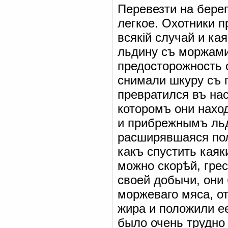
Перевезти на бере
легкое. Охотники п
всякій случай и ка
льдину съ моржами
предосторожность 
снимали шкуру съ 
превратился въ на
которомъ они нахо
и прибрежнымъ льд
расширявшаяся пол
какъ спустить каяк
можно скорѣй, грес
своей добычи, они
моржеваго мяса, о
жира и положили е
было очень трудно 