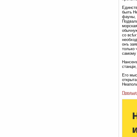
Единств
былъ Не
фауны, 
Подваль
морская
обычную
со всѣх
необход
онъ зая
только 
самому 
Нансенъ
станціи
Его мыс
открыта
Неаполи
Предыд