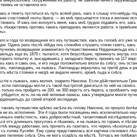
ъ микроскопомъ, погруженный въ работу, не замѣчая ничего окружающаг
твіямъ не оставляла его.
акъ и тянетъ пуститься въ путь всякій разъ, какъ я слышу что-нибудь п
аніе счастливой охоты брата; — во мнѣ просыпается тоска и желаніе исп
твовать. И какъ оно волнуетъ меня, какъ мнѣ трудно подавить его, какъ
 лѣкарствомъ противъ такихъ припадковъ является работа: я примѣняю 
мъ».
ло и года по возвращеніи его изъ путешествія, какъ въ головѣ его уже 
діи. Одинъ разъ послѣ обѣда онъ спокойно слушалъ чтеніе газетъ, какъ 
лучномъ возвращеніи знаменитаго путешественника Норденшельда изъ э
ельдъ еще въ 1870 г. пытался, хотя безуспѣшно, проникнуть внутрь этой
торилъ попытку и, высадившись у западнаго берега, проникъ на 117 вер
акъ какъ и самъ онъ, и его люди положительно вязли въ снѣгу; онъ ост
овъ, лапландцевъ, на лыжахъ. Лапландцы вернулись на третій день и р
отъ мѣста стоянки и нигдѣ не видали ничего, кромѣ льда и снѣга.
ѣстіе о лыжахъ, какъ молнія, озарило Нансена. Если дѣйствительно Гр
 если лапландцы могли съ такой быстротой двигаться по ней на своихъ
о только онъ пройдетъ не 200, не 300 верстъ отъ берега, а пробѣжитъ ч
 убѣдится, есть ли на ней зеленые оазисы, какъ утверждали многіе пут
рденшельдъ до своей второй экспедиціи.
 такомъ путешествіи крѣпко засѣла въ голову Нансена; но прошло болѣ
и ее въ исполненіе. Эти 4 года были посвящены имъ исключительно нау
ченыхъ извѣстность, какъ добросовѣстный, талантливый изслѣдователь.
ься отъ длинныхъ прогулокъ и пѣшкомъ, и на лыжахъ по горамъ и лѣсам
ткѣ между работами, онъ прочелъ въ газетахъ, что черезъ нѣсколько дн
съ холма Хусебю. Ему сразу представилась вся картина сосноваго лѣса
ею пеленою снѣга. Онъ не могъ усидѣть на мѣстѣ. Тотчасъ же побѣжалъ