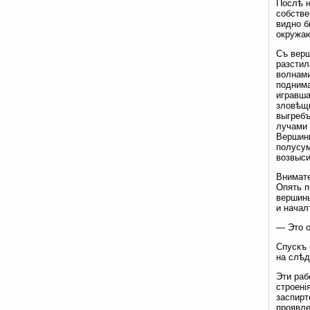
Послѣ н
собстве
видно б
окружа
Съ верш
разстил
волнами
поднима
игравша
зловѣщ
выгребъ
лучами 
Вершины
полусум
возвыси
Внимате
Опять п
вершины
и начал
— Это о
Спускъ 
на слѣд
Эти раб
строені
заспирт
проявле