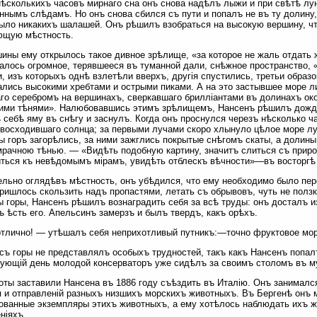
ѣсколькихъ часовъ мирнаго сна онъ снова надѣлъ лыжи и при свѣтѣ лу
ннымъ слѣдамъ. Но онъ снова сбился съ пути и попалъ не въ ту долину,
ыло никакихъ шалашей. Онъ рѣшилъ взобраться на высокую вершину, ч
ющую мѣстность.
ины ему открылось такое дивное зрѣлище, «за которое не жаль отдать 
алось огромное, терявшееся въ туманной дали, снѣжное пространство,
, изъ которыхъ однѣ взлетѣли вверхъ, другія спустились, третьи образ
лись высокими хребтами и острыми пиками. А на это застывшее море ли
го серебромъ на вершинахъ, сверкавшаго брилліантами въ долинахъ ок
ими тѣнями». Налюбовавшись этимъ зрѣлищемъ, Нансенъ рѣшилъ дожда
 себѣ яму въ снѣгу и заснулъ. Когда онъ проснулся черезъ нѣсколько ч
восходившаго солнца; за первыми лучами скоро хлынуло цѣлое море лу
 горъ загорѣлись, за ними зажглись покрытые снѣгомъ скаты, а долин
рачною тѣнью. — «Видѣть подобную картину, значитъ слиться съ приро
ться къ невѣдомымъ мірамъ, увидѣть отблескъ вѣчности»—въ восторгѣ
льно оглядѣвъ мѣстность, онъ убѣдился, что ему необходимо было пер
ришлось скользить надъ пропастями, летать съ обрывовъ, чуть не полз
 горы, Нансенъ рѣшилъ вознаградить себя за всѣ труды: онъ досталъ и
ъ ѣсть его. Апельсинъ замерзъ и былъ твердъ, какъ орѣхъ.
тлично! — утѣшалъ себя неприхотливый путникъ:—точно фруктовое мо
съ горы не представлялъ особыхъ трудностей, такъ какъ Нансенъ попалъ
ующій день молодой консерваторъ уже сидѣлъ за своимъ столомъ въ му
оты заставили Нансена въ 1886 году съѣздить въ Италію. Онъ занимал
я и отправленій разныхъ низшихъ морскихъ животныхъ. Въ Бергенѣ онъ 
ованные экземпляры этихъ животныхъ, а ему хотѣлось наблюдать ихъ ж
ніяхъ.