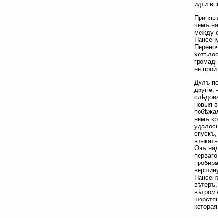
идти вп
Принявъ
чемъ на
между о
Нансену
Переноч
хотѣлос
громадн
не прой
Дулъ по
другіе,
слѣдова
новыя в
побѣжал
нимъ кр
удалось
спускъ,
втыкать
Онъ над
перваго
пробира
вершину
Нансенъ
вѣтеръ,
вѣтромъ
шерстян
которая