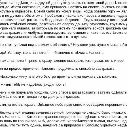
пускъ на недѣлю, и на другой день уже уѣхалъ по желѣзной дорогѣ со
ся до мѣста состязанія, ему пришлось нестись на своихъ лыжахъ по изв
крутыхъ обрывовъ. Время было въ концѣ зимы, когда обвалы горъ — явл
 и не думалъ объ этомъ. Пробѣжавъ нѣсколько часовъ и вдоволь над
положился завтракать въ Лердальской долинѣ. Подъ ногами у него шумѣ
лась отвѣсная скала, разсѣченная сверху до низу глубокимъ, крутымъ
громнаго обвала, за которымъ по всѣмъ признакамъ вскорѣ долженъ бы
о завтракалъ и, любуясь водопадомъ, вспоминалъ, какъ часто лѣтомъ о
изъ задумчивости рѣзкій голосъ какого-то путника.
то тамъ усѣлся подъ самымъ обваломъ? Неужели ужъ хуже мѣста найти
да! Услышу, какъ начнется! — безпечно отвѣчалъ Нансенъ.
тамъ начнется! Грянетъ сразу, словно выстрѣлъ изъ пушки, вотъ и все!
я на предостереженія, Нансенъ продолжалъ спокойно завтракать.
нѣсколько минутъ кто-то быстро промчался на лыжахъ съ крикомъ:
жизнь тебѣ не надоѣла, уходи прочь!
енъ и не подумалъ уходить. Онъ сперва дозавтракалъ, затѣмъ сдѣлалъ 
й мѣстности и только тогда двинулся дальше.
стигла его въ горахъ. Звѣздное небо ярко сіяло и освѣщало неровнымъ
безмолвной тишины величественной при-роды не слышно было никакого з
ъ Нансенъ. — Какое-то странное ощущеніе овладѣваетъ человѣкомъ, к
ю ночь по горной равнинѣ, далеко отъ человѣческаго жилья, высоко на
ешь, что ты тутъ одинъ, наединѣ съ природою и Богомъ; укрыться негдѣ,