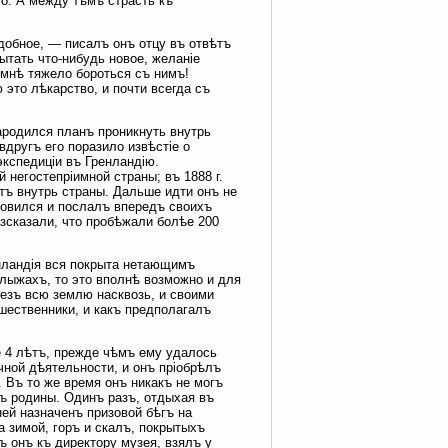
о. А между тѣмъ страсть къ
одобное, — писалъ онъ отцу въ отвѣтъ
ытать что-нибудь новое, желаніе
 мнѣ тяжело бороться съ нимъ!
это лѣкарство, и почти всегда съ
зародился планъ проникнуть внутрь
вдругъ его поразило извѣстіе о
кспедиціи въ Гренландію.
 негостепріимной страны; въ 1888 г.
стъ внутрь страны. Дальше идти онъ не
ановился и послалъ впередъ своихъ
азсказали, что пробѣжали болѣе 200
енландія вся покрыта нетающимъ
 лыжахъ, то это вполнѣ возможно и для
ерезъ всю землю насквозь, и своими
ешественники, и какъ предполагалъ
е 4 лѣтъ, прежде чѣмъ ему удалось
чной дѣятельности, и онъ пріобрѣлъ
 Въ то же время онъ никакъ не могъ
ъ родины. Одинъ разъ, отдыхая въ
ей назначенъ призовой бѣгъ на
 зимой, горъ и скалъ, покрытыхъ
 онъ къ директору музея, взялъ у