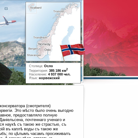
Столица:
Осло
2
Территория:
385 186 км
Население:
4 937 000 чел.
Язык:
норвежский
консерватора (смотрителя)
рвегіи. Это мѣсто было очень выгодно
главное, предоставляло полную
аніельсена, почтеннаго ученаго и
ся наукѣ съ такою же страстью, съ
ій въ каплѣ воды съ такою же
ыбъ; по цѣлымъ часамъ просиживалъ