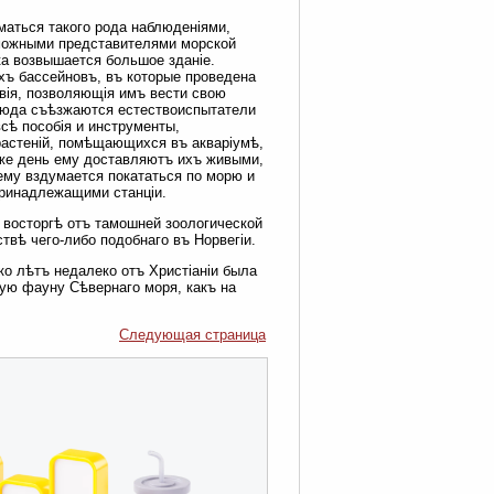
маться такого рода наблюденіями,
зможными представителями морской
ка возвышается большое зданіе.
хъ бассейновъ, въ которые проведена
вія, позволяющія имъ вести свою
Сюда съѣзжаются естествоиспытатели
сѣ пособія и инструменты,
растеній, помѣщающихся въ акваріумѣ,
й же день ему доставляютъ ихъ живыми,
 ему вздумается покататься по морю и
принадлежащими станціи.
восторгѣ отъ тамошней зоологической
твѣ чего-либо подобнаго въ Норвегіи.
ко лѣтъ недалеко отъ Христіаніи была
атую фауну Сѣвернаго моря, какъ на
Следующая страница