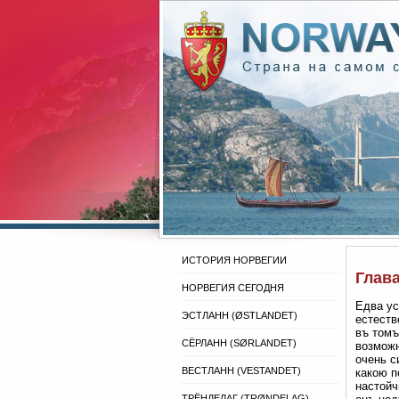
ИСТОРИЯ НОРВЕГИИ
Глава
НОРВЕГИЯ СЕГОДНЯ
Едва ус
ЭСТЛАНН (ØSTLANDET)
естеств
въ томъ
СЁРЛАНН (SØRLANDET)
возможн
очень с
ВЕСТЛАНН (VESTANDET)
какою п
настойч
ТРЁНДЕЛАГ (TRØNDELAG)