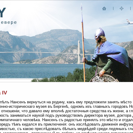
 IV
пѣлъ Нансенъ вернуться на родину, какъ ему предложили занять мѣсто 
енно-историческаго музея въ Бергенѣ, одномъ изъ главныхъ городовъ Но
 отношеніи, что давало ему вполнѣ достаточныя средства къ жизни, а 
ость заниматься наукой подъ руководствомъ директора музея, доктора Д
импатичнаго человѣка. Нансенъ съ радостью принялъ это мѣсто и отдал
ередъ тѣмъ кидался въ приключенія: онъ изслѣдовалъ движенія инфузор
ивостью, съ какою преслѣдовалъ бѣлыхъ медвѣдей среди ледяныхъ гл