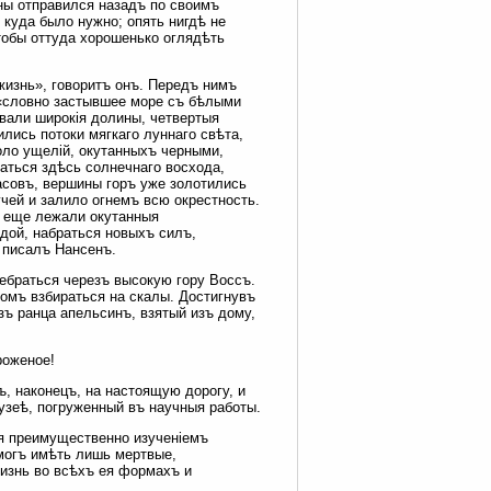
ны отправился назадъ по своимъ
 куда было нужно; опять нигдѣ не
тобы оттуда хорошенько оглядѣть
жизнь», говоритъ онъ. Передъ нимъ
 «словно застывшее море съ бѣлыми
овали широкія долины, четвертыя
лись потоки мягкаго луннаго свѣта,
оло ущелій, окутанныхъ черными,
ться здѣсь солнечнаго восхода,
асовъ, вершины горъ уже золотились
чей и залило огнемъ всю окрестность.
ы еще лежали окутанныя
дой, набраться новыхъ силъ,
 писалъ Нансенъ.
ебраться черезъ высокую гору Воссъ.
комъ взбираться на скалы. Достигнувъ
зъ ранца апельсинъ, взятый изъ дому,
роженое!
, наконецъ, на настоящую дорогу, и
зеѣ, погруженный въ научныя работы.
ся преимущественно изученіемъ
могъ имѣть лишь мертвые,
изнь во всѣхъ ея формахъ и