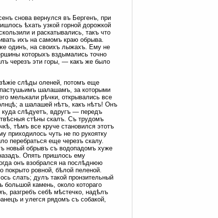
енъ снова вернулся въ Бергенъ, при
ришлось ѣхать узкой горной дорожкой
скользили и раскатывались, такъ что
ивать ихъ на самомъ краю обрыва.
же одинъ, на своихъ лыжахъ. Ему не
вершины которыхъ вздымались точно
лъ черезъ эти горы, — какъ же было
свѣжіе слѣды оленей, потомъ еще
ъ пастушьимъ шалашамъ, за которыми
его мелькали рѣчки, открывались все
олнцѣ; а шалашей нѣтъ, какъ нѣтъ! Онъ
о куда слѣдуетъ, вдругъ — передъ
отвѣсныя стѣны скалъ. Съ трудомъ
чкѣ, тѣмъ все круче становился этотъ
му приходилось чуть не по рукоятку
ыло перебраться еще черезъ скалу.
алъ новый обрывъ съ водопадомъ хуже
 назадъ. Опять пришлось ему
когда онъ взобрался на послѣднюю
о покрыто ровной, бѣлой пеленой.
лось слать; дулъ такой пронзительный
ъ большой камень, около котораго
мъ, разгребъ себѣ мѣстечко, надѣлъ
анецъ и улегся рядомъ съ собакой,