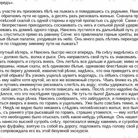
ередъ».
 участіе въ призовомъ бѣгѣ на лыжахъ и повидавшись съ родными, Нанс
 обратномъ пути не одинъ, а десять разъ рисковалъ жизнью. Сначала п
твѣсной скалой съ одной стороны и крутой пропастью съ другой. Санки 
 безпрестанно приходилось соскакивать съ нихъ и сильной рукой удерж
евавъ въ домикѣ одного горца, Нансенъ пустился въ дальнѣйшій путь у
ь спуститься прямо въ равнину Согне: его привлекали горные хребты, 
ыя бѣлыя палатки, уходившія въ небо. Онъ много разъ лѣтомъ переходи
ти по гладкому зимнему пути на лыжахъ?
путный вѣтеръ, и Нансенъ быстро несся впередъ. На снѣгу виднѣлись 
 — должно быть, волка и рыси. Онъ направлялъ свой путь къ знакомым
лъ поворотъ и спускъ внизъ. Онъ летѣлъ все дальше и дальше; мимо н
ершины, новые скаты, всѣ одинаково бѣлые, одинаково блестѣвшіе на с
ъ по берегу длинной, извилистой рѣчки, надѣясь, что она приведетъ ег
утой обрывъ! Въ узкомъ ущельѣ шумитъ водопадъ, съ обѣихъ сторонъ 
 ему найти хотя крутой, но все же возможный спускъ. Чѣмъ ближе къ рѣ
 и путникъ ежеминутно рисковалъ слетѣть въ воду; чтобы удержаться, е
 свой шестъ въ снѣгъ и почти повисать на немъ. Послѣ этого надобно б
ѣялся, что это послѣдняя трудность. Не тутъ-то было! Дальше его жд
, потомъ еще рѣчка. Нансенъ сообразилъ, что заблудился, и повернулъ
ться вверхъ и внизъ по горамъ и ущельямъ. Уже было совсѣмъ темно, 
. Нигдѣ не видно было никакихъ слѣдовъ человѣческаго жилья; все был
, съ ранняго утра рыскавшій по горамъ, страшно утомился, — ему хотѣ
 что необходимо было отыскать себѣ какое-нибудь убѣжище. Онъ нашел
 нанесло высокій сугробъ снѣгу, протискался между камнемъ и сугробо
ую фуфайку, взятую съ собой въ дорогу, подложилъ подъ голову свой р
 сопровождала его въ этой безумной экскурсіи.