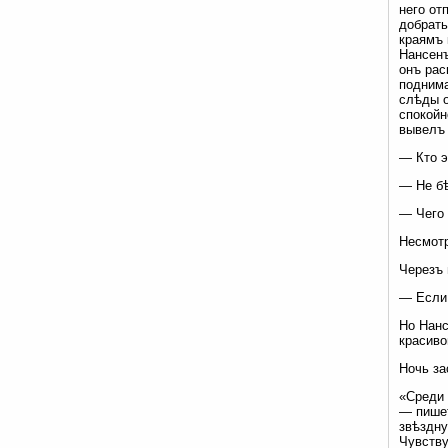
него от
добрать
краямъ 
Нансенъ
онъ рас
поднима
слѣды о
спокойн
вывелъ 
— Кто э
— Не бѣ
— Чего 
Несмотр
Черезъ 
— Если 
Но Нанс
красиво
Ночь за
«Среди 
— пишет
звѣздну
Чувству