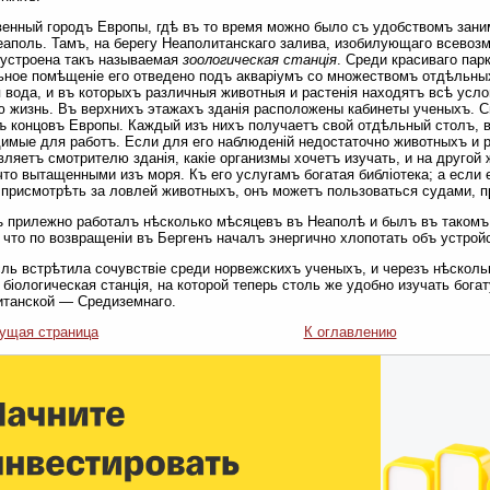
енный городъ Европы, гдѣ въ то время можно было съ удобствомъ зани
аполь. Тамъ, на берегу Неаполитанскаго залива, изобилующаго всево
устроена такъ называемая
зоологическая станція
. Среди красиваго пар
ное помѣщеніе его отведено подъ акваріумъ со множествомъ отдѣльны
 вода, и въ которыхъ различныя животныя и растенія находятъ всѣ усло
 жизнь. Въ верхнихъ этажахъ зданія расположены кабинеты ученыхъ. 
ъ концовъ Европы. Каждый изъ нихъ получаетъ свой отдѣльный столъ, в
имые для работъ. Если для его наблюденій недостаточно животныхъ и 
вляетъ смотрителю зданія, какіе организмы хочетъ изучать, и на друго
что вытащенными изъ моря. Къ его услугамъ богатая библіотека; а если
присмотрѣть за ловлей животныхъ, онъ можетъ пользоваться судами, 
 прилежно работалъ нѣсколько мѣсяцевъ въ Неаполѣ и былъ въ такомъ 
, что по возвращеніи въ Бергенъ началъ энергично хлопотать объ устройс
ль встрѣтила сочувствіе среди норвежскихъ ученыхъ, и черезъ нѣсколь
 біологическая станція, на которой теперь столь же удобно изучать бог
танской — Средиземнаго.
ущая страница
К оглавлению