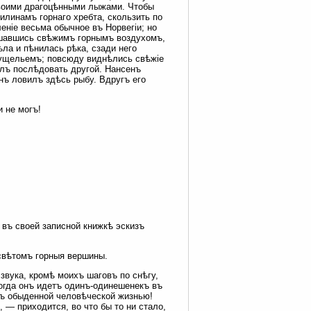
 своими драгоцѣнными лыжами. Чтобы
илинамъ горнаго хребта, скользить по
еніе весьма обычное въ Норвегіи; но
ышавшись свѣжимъ горнымъ воздухомъ,
ла и пѣнилась рѣка, сзади него
 ущельемъ; повсюду виднѣлись свѣжіе
лъ послѣдовать другой. Нансенъ
нъ ловилъ здѣсь рыбу. Вдругъ его
 не могъ!
въ своей записной книжкѣ эскизъ
 свѣтомъ горныя вершины.
вука, кромѣ моихъ шаговъ по снѣгу,
огда онъ идетъ одинъ-одинешенекъ въ
дъ обыденной человѣческой жизнью!
 — приходится, во что бы то ни стало,