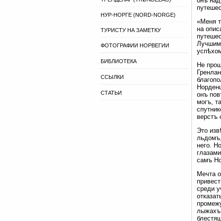
онъ над
путешес
НУР-НОРГЕ (NORD-NORGE)
«Меня т
на опис
ТУРИСТУ НА ЗАМЕТКУ
путешес
Лучшимъ
ФОТОГРАФИИ НОРВЕГИИ
успѣхо
БИБЛИОТЕКА
Не прош
Гренлан
ССЫЛКИ
благопо
Норденш
СТАТЬИ
онъ пов
могъ, т
спутник
верстъ 
Это изв
льдомъ,
него. Н
глазами
самъ Но
Мечта о
привест
среди у
отказат
промежу
лыжахъ 
блестящ