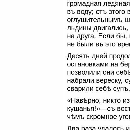
громадная ледяная
въ воду; отъ этого
оглушительнымъ шу
льдины двигались,
на друга. Если бы,
не были въ это вре
Десять дней продол
остановками на бер
позволили они себ
набрали вереску, с
сварили себѣ супъ
«Навѣрно, никто и
кушанья!»—съ вост
чѣмъ скромное уго
Два раза удалось 