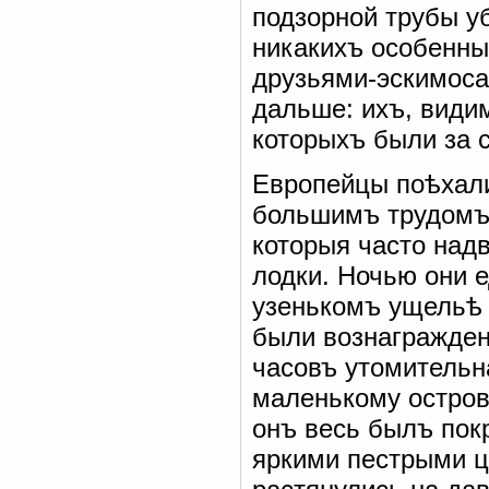
подзорной трубы у
никакихъ особенны
друзьями-эскимоса
дальше: ихъ, види
которыхъ были за 
Европейцы поѣхали
большимъ трудомъ 
которыя часто надв
лодки. Ночью они 
узенькомъ ущельѣ 
были вознагражден
часовъ утомительна
маленькому остров
онъ весь былъ пок
яркими пестрыми ц