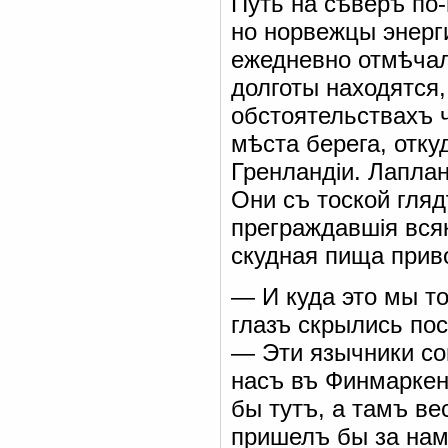
Путь на сѣверъ по
но норвежцы энерги
ежедневно отмѣчал
долготы находятся,
обстоятельствахъ ч
мѣста берега, отку
Гренландіи. Лапла
Они съ тоской гляд
преграждавшія всяк
скудная пища приво
— И куда это мы т
глазъ скрылись по
— Эти язычники сов
насъ въ Финмаркен
бы тутъ, а тамъ ве
пришелъ бы за нам