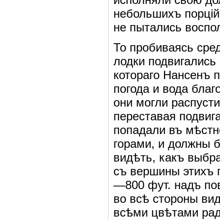
небольшихъ порцій
не пытались воспо
То пробиваясь сред
лодки подвигались 
котораго Нансенъ 
погода и вода благ
они могли распусти
переставая подвига
попадали въ мѣстн
горами, и должны б
видѣть, какъ выбр
съ вершины этихъ 
—800 фут. надъ по
во всѣ стороны вид
всѣми цвѣтами рад