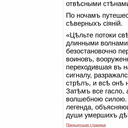
отвѣсными стѣнами
По ночамъ путеше
сѣверныхъ сіяній.
«Цѣльте потоки св
длинными волнами п
безостановочно пер
воиновъ, вооружен
переходившая въ на
сигналу, разражалс
стрѣлъ, и всѣ онѣ 
Затѣмъ все гасло,
волшебною силою. 
легенда, объясняющ
души умершихъ дѣт
Предыдущая страница