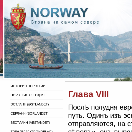
ИСТОРИЯ НОРВЕГИИ
Глава VIII
НОРВЕГИЯ СЕГОДНЯ
ЭСТЛАНН (ØSTLANDET)
Послѣ полудня евр
путь. Одинъ изъ эс
СЁРЛАНН (SØRLANDET)
отправляются, на с
ВЕСТЛАНН (VESTANDET)
сѣверъ», онъ выра
ТРЁНДЕЛАГ (TRØNDELAG)