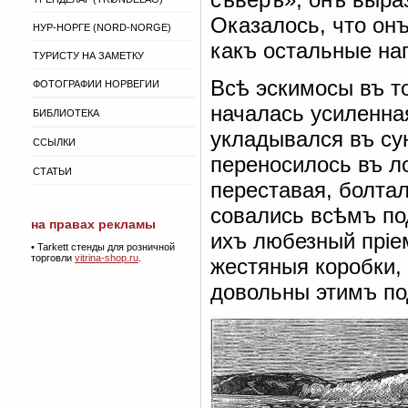
Оказалось, что он
НУР-НОРГЕ (NORD-NORGE)
какъ остальные на
ТУРИСТУ НА ЗАМЕТКУ
Всѣ эскимосы въ т
ФОТОГРАФИИ НОРВЕГИИ
началась усиленна
БИБЛИОТЕКА
укладывался въ су
ССЫЛКИ
переносилось въ л
СТАТЬИ
переставая, болтал
совались всѣмъ по
на правах рекламы
ихъ любезный пріе
•
Tarkett стенды для розничной
торговли
vitrina-shop.ru
.
жестяныя коробки, 
довольны этимъ по