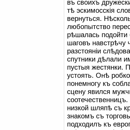
въ своихъ дружеск
тѣ эскимосскія сло
вернуться. Нѣскол
любопытство переси
рѣшалась подойти 
шаговъ навстрѣчу 
разстояніи слѣдова
спутники дѣлали 
пустыя жестянки. 
устоять. Онѣ робко
понемногу къ собл
сцену явился мужч
соотечественницъ.
низкой шляпѣ съ к
знакомъ съ торгов
подходилъ къ евро