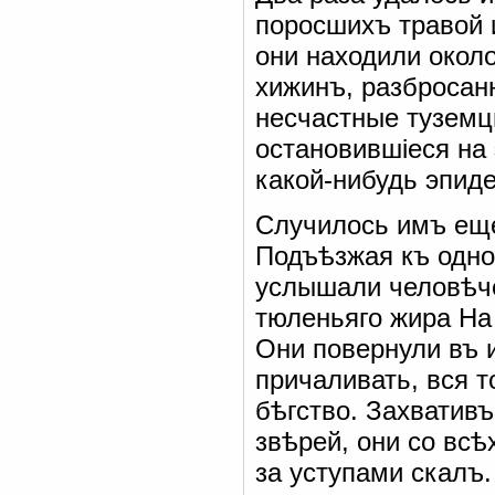
поросшихъ травой 
они находили окол
хижинъ, разбросанн
несчастные туземц
остановившіеся на 
какой-нибудь эпиде
Случилось имъ еще
Подъѣзжая къ одно
услышали человѣче
тюленьяго жира На
Они повернули въ и
причаливать, вся 
бѣгство. Захвативъ
звѣрей, они со всѣ
за уступами скалъ