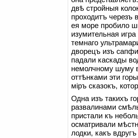
двѣ стройныя коло
проходитъ черезъ в
ея море пробило ши
изумительная игра 
темнаго ультрамар
дворецъ изъ сапфир
падали каскады вод
немолчному шуму 
оттѣнками эти гор
міръ сказокъ, кот
Одна изъ такихъ го
развалинами смѣлы
пристали къ небол
осматривали мѣстн
лодки, какъ вдругъ