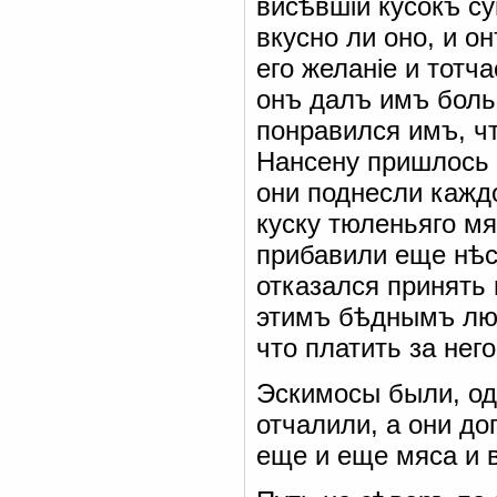
висѣвшій кусокъ с
вкусно ли оно, и о
его желаніе и тотч
онъ далъ имъ боль
понравился имъ, ч
Нансену пришлось 
они поднесли кажд
куску тюленьяго м
прибавили еще нѣс
отказался принять 
этимъ бѣднымъ люд
что платить за нег
Эскимосы были, од
отчалили, а они до
еще и еще мяса и 