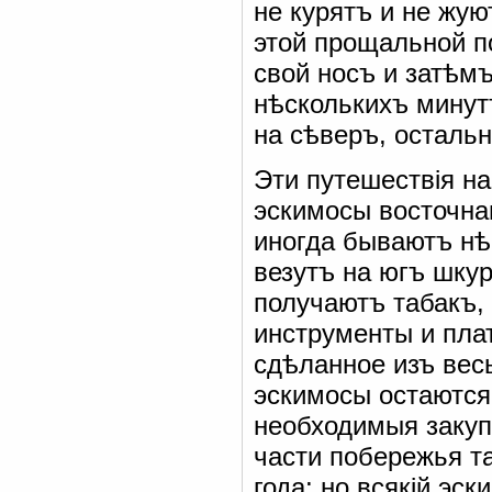
не курятъ и не жую
этой прощальной п
свой носъ и затѣм
нѣсколькихъ минут
на сѣверъ, остальн
Эти путешествія на
эскимосы восточна
иногда бываютъ нѣ
везутъ на югъ шку
получаютъ табакъ, 
инструменты и пла
сдѣланное изъ весь
эскимосы остаются
необходимыя закуп
части побережья та
года; но всякій эс