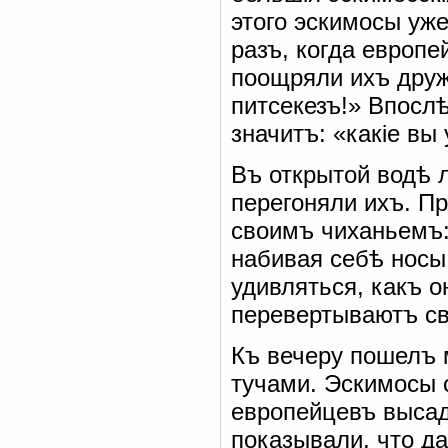
этого эскимосы уже
разъ, когда европе
поощряли ихъ друж
питсекезъ!» Впослѣ
значитъ: «какіе вы
Въ открытой водѣ л
перегоняли ихъ. П
своимъ чиханьемъ:
набивая себѣ носы,
удивляться, какъ о
перевертываютъ сво
Къ вечеру пошелъ 
тучами. Эскимосы 
европейцевъ высад
показывали, что д