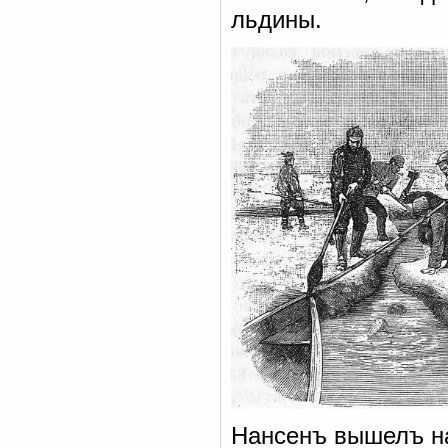
льдины.
Нансенъ вышелъ на