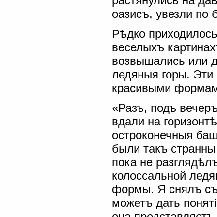
растянулись на дав
оазисъ, увезли по 
Рѣдко приходилось
веселыхъ картинах
возвышались или д
ледяныя горы. Эти
красивыми формам
«Разъ, подъ вечер
вдали на горизонт
остроконечныя башн
были такъ странны,
пока не разглядѣлъ
колоссальной ледя
формы. Я снялъ съ
можетъ дать понят
она представляетъ