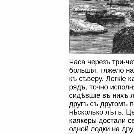
Часа черезъ три-ч
большія, тяжело на
къ сѣверу. Легкіе 
рядъ, точно исполн
сидѣвшіе въ нихъ 
другъ съ другомъ 
нѣсколько лѣтъ. Ц
каякеры достали с
одной лодки на дру