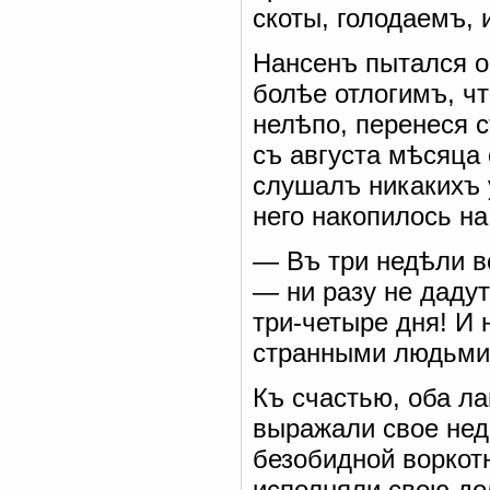
скоты, голодаемъ, 
Нансенъ пытался о
болѣе отлогимъ, чт
нелѣпо, перенеся с
съ августа мѣсяца
слушалъ никакихъ у
него накопилось на
— Въ три недѣли в
— ни разу не даду
три-четыре дня! И
странными людьми
Къ счастью, оба л
выражали свое нед
безобидной воркотн
исполняли свою до