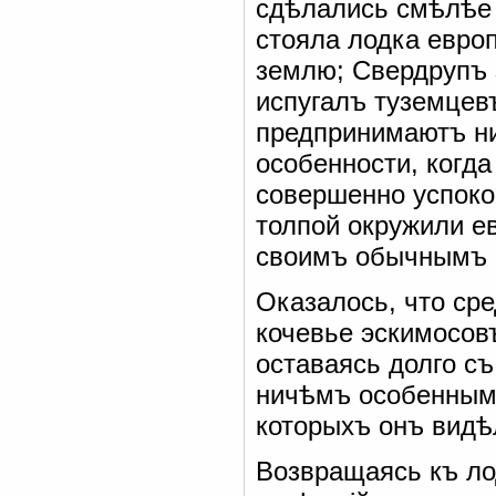
сдѣлались смѣлѣе 
стояла лодка евро
землю; Свердрупъ 
испугалъ туземцевъ
предпринимаютъ ни
особенности, когд
совершенно успокои
толпой окружили е
своимъ обычнымъ м
Оказалось, что ср
кочевье эскимосовъ
оставаясь долго съ
ничѣмъ особеннымъ
которыхъ онъ видѣ
Возвращаясь къ ло