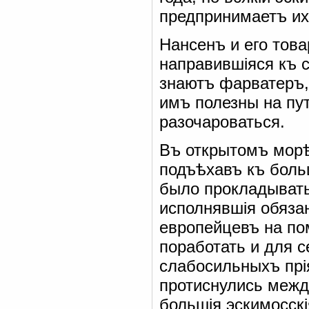
предпринимаетъ их
Нансенъ и его това
направившіяся къ 
знаютъ фарватеръ,
имъ полезны на пу
разочароваться.
Въ открытомъ морѣ
подъѣхавъ къ бол
было прокладывать
исполнявшія обязан
европейцевъ на по
поработать и для с
слабосильныхъ прі
протиснулись межд
большія эскимосскі