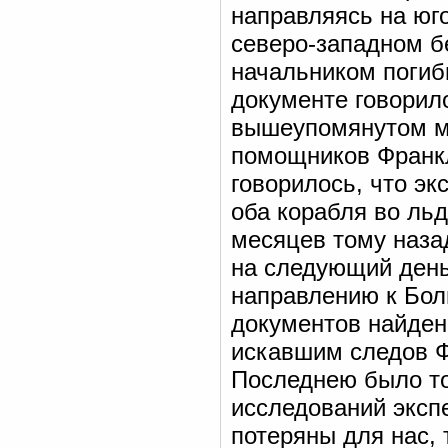
направляясь на юго
северо-западном бе
начальником погиб
документе говорил
вышеупомянутом ме
помощников Франкли
говорилось, что эк
оба корабля во льд
месяцев тому назад
на следующий день
направлению к Бол
документов найден
искавшим следов Ф
Последнею было то
исследований эксп
потеряны для нас, 