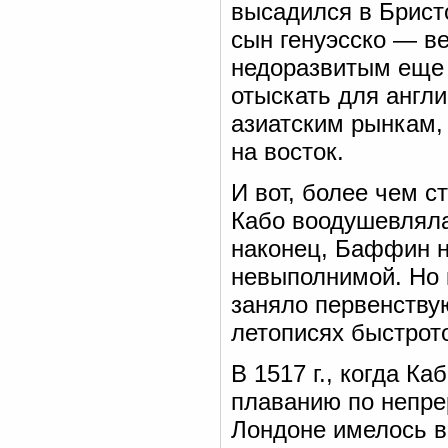
высадился в Бристо
сын генуэсско — в
недоразвитым еще 
отыскать для англи
азиатским рынкам, 
на восток.
И вот, более чем с
Кабо воодушевляла
наконец, Баффин н
невыполнимой. Но 
заняло первенству
летописях быстрот
В 1517 г., когда К
плаванию по непре
Лондоне имелось в