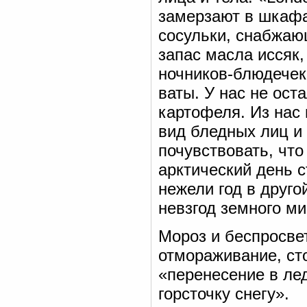
замерзают в шкафа
сосульки, снабжающ
запас масла иссяк,
ночников-блюдечек
ваты. У нас не ост
картофеля. Из нас 
вид бледных лиц и
почувствовать, что
арктический день 
нежели год в друго
невзгод земного ми
Мороз и беспросвет
отмораживание, сто
«перенесение в ле
горсточку снегу».