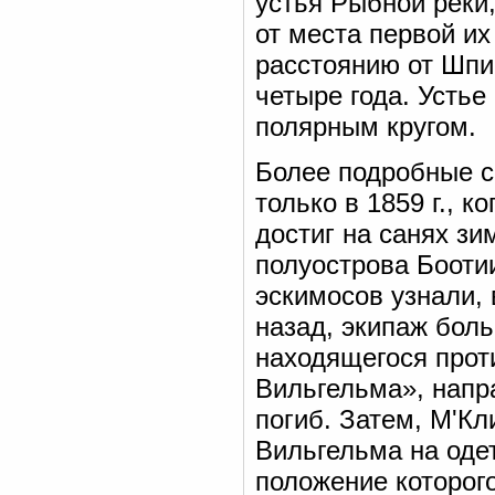
устья Рыбной реки,
от места первой их
расстоянию от Шпи
четыре года. Устье
полярным кругом.
Более подробные с
только в 1859 г., 
достиг на санях зи
полуострова Боотии
эскимосов узнали, 
назад, экипаж боль
находящегося прот
Вильгельма», напра
погиб. Затем, М'Кл
Вильгельма на одет
положение которого