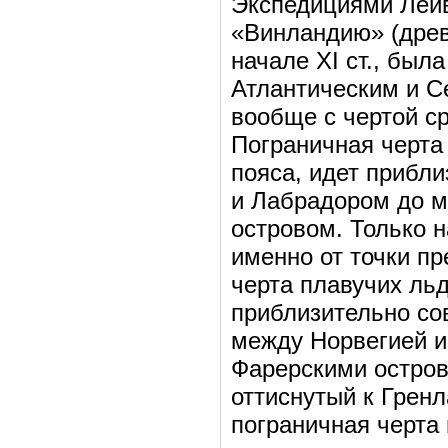
Экспедициями Лейв
«Винландию» (древ
начале XI ст., был
Атлантическим и С
вообще с чертой ср
Пограничная черта
пояса, идет прибл
и Лабрадором до м
островом. Только н
именно от точки пр
черта плавучих льд
приблизительно со
между Норвегией и
Фарерскими остров
оттиснутый к Грен
пограничная черта