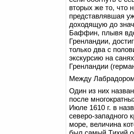
вторых же то, что 
представлявшая уж
доходящую до знач
Баффин, плывя вд
Гренландии, дости
только два с поло
экскурсию на саня
Гренландии (герма
Между Лабрадором 
Один из них назван
после многократны
Июле 1610 г. в наз
северо-западного 
море, величина кот
был самый Тихий ок