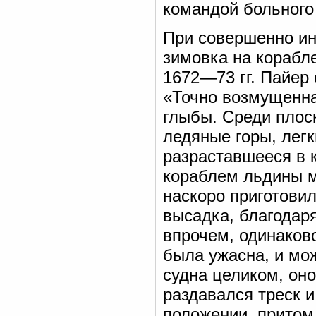
командой больного
При совершенно ин
зимовка на корабле
1672—73 гг. Пайер
«Точно возмущенна
глыбы. Среди плос
ледяные горы, легк
разраставшееся в 
кораблем льдины м
наскоро приготовил
высадка, благодар
впрочем, одинаков
была ужасна, и мо
судна целиком, оно
раздавался треск и
положении, притом