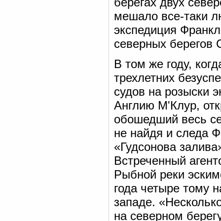
берегах двух север
мешало все-таки л
экспедиция Франкл
северных берегов 
В том же году, ког
трехлетних безусп
судов на розыски э
Англию М'Клур, от
обошедший весь се
не найдя и следа Ф
«Гудсонова залива
Встреченный агенто
Рыбной реки эским
года четыре тому н
западе. «Нескольк
на северном берег