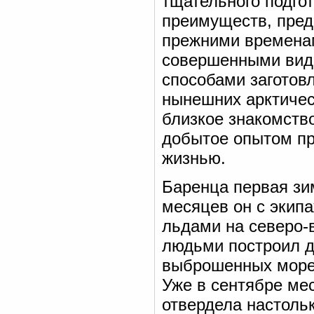
тщательного подго
преимуществ, пред
прежними временам
совершенными вид
способами заготовл
нынешних арктичес
близкое знакомство
добытое опытом пр
жизнью.
Баренца первая зи
месяцев он с экипа
льдами на северо-
людьми построил д
выброшенных морем
Уже в сентябре ме
отвердела настоль