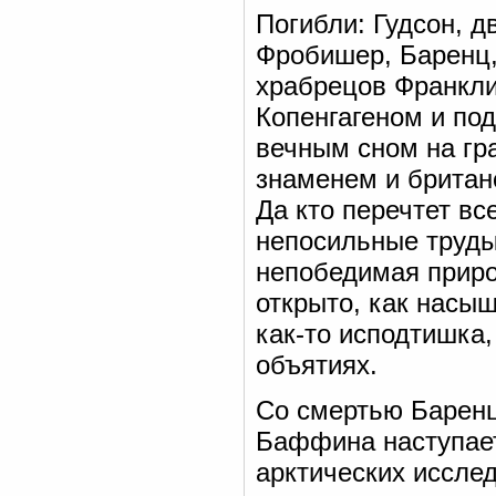
Погибли: Гудсон, дв
Фробишер, Баренц,
храбрецов Франкли
Копенгагеном и под
вечным сном на гр
знаменем и британ
Да кто перечтет вс
непосильные труды,
непобедимая приро
открыто, как насы
как-то исподтишка,
объятиях.
Со смертью Баренц
Баффина наступает
арктических иссле