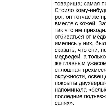
товарища; самая п
Стоило кому-нибудь
рот, он тотчас же 
вместе с кожей. З
так что им приходи
отбиваться от мед
имелись у них, был
сказать, что они, 
медведей, а тольк
же главным ужасом
сплошная трехмеся
окружности, освещ
покрыты двухвершк
напоминала «белые
последние подъезжа
санях».