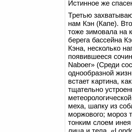
Истинное же спасе
Третью захватываю
нам Кэн (Капе). Вт
тоже зимовала на к
берега бассейна К
Кэна, несколько н
появившееся сочин
Naboer» (Среди сос
однообразной жизн
встает картина, ка
тщательно устроен
метеорологической
меха, шапку из соба
моржового; мороз 
тонким слоем инея 
лица и тела. «Lond