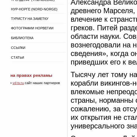
Александра Великог
древнего Марселя, 
НУР-НОРГЕ (NORD-NORGE)
влечение к странс
ТУРИСТУ НА ЗАМЕТКУ
греков. Питей раз
ФОТОГРАФИИ НОРВЕГИИ
области науки. Со
БИБЛИОТЕКА
вознегодовали на н
ССЫЛКИ
сведения», когда о
СТАТЬИ
приведших его к в
Тысячу лет тому н
на правах рекламы
корабли викингов-
•
vd-tv.ru
сайт наших партнеров
влекомые непреод
страны, норманны 
сожалению, за отсу
их открытия не ст
универсального зн