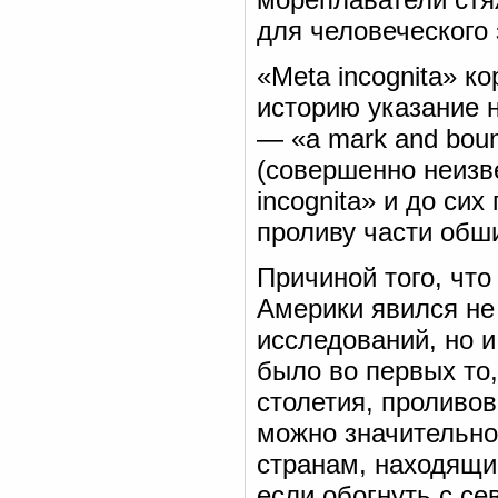
для человеческого
«Meta incognita» к
историю указание 
— «a mark and bound 
(совершенно неизве
incognita» и до си
проливу части об
Причиной того, что
Америки явился не
исследований, но и
было во первых то,
столетия, проливов
можно значительно
странам, находящи
если обогнуть с се