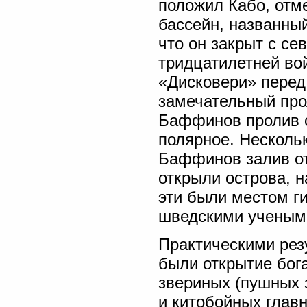
положил Кабо, отм
бассейн, названн
что он закрыт с севе
тридцатилетней во
«Дисковери» перед
замечательный про
Баффинов пролив с
полярное. Несколь
Баффинов залив от
открыли острова, н
эти были местом г
шведскими учеными
Практическими рез
были открытие бо
звериных (пушных 
и китобойных глав