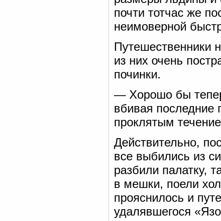
почти тотчас же по
неимоверной быстро
Путешественники не
из них очень постр
починки.
— Хорошо бы тепер
вбивая последние г
проклятым течение
Действительно, по
все выбились из си
разбили палатку, т
в мешки, поели хол
прояснилось и пут
удалявшегося «Язо