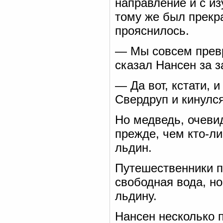
направление и с из
тому же был прекр
прояснилось.
— Мы совсем превр
сказал Нансен за з
— Да вот, кстати, 
Свердруп и кинулс
Но медведь, очевид
прежде, чем кто-ли
льдин.
Путешественники пе
свободная вода, н
льдину.
Нансен несколько 