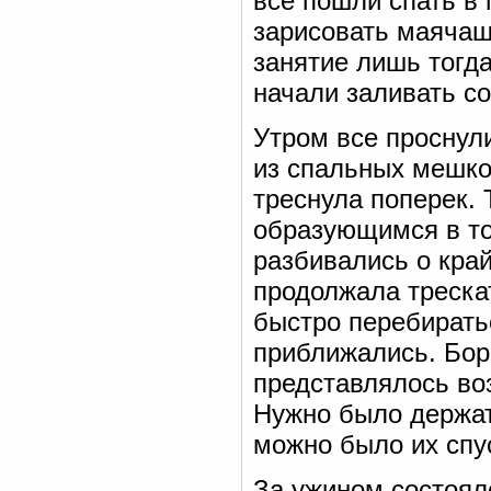
все пошли спать в 
зарисовать маячащ
занятие лишь тогда
начали заливать с
Утром все проснули
из спальных мешков
треснула поперек. 
образующимся в то
разбивались о кра
продолжала треска
быстро перебирать
приближались. Боро
представлялось во
Нужно было держат
можно было их спус
За ужином состоял