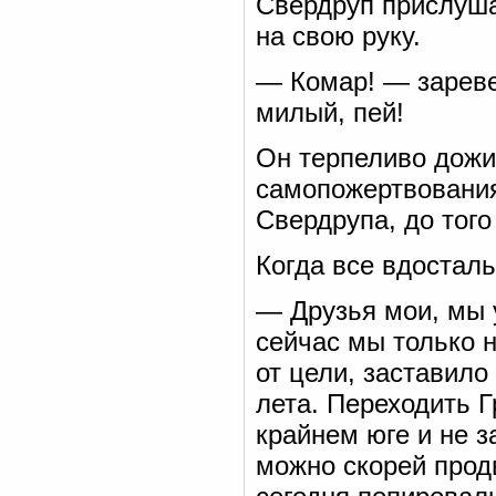
Свердруп прислуша
на свою руку.
— Комар! — заревел
милый, пей!
Он терпеливо дожид
самопожертвования
Свердрупа, до тог
Когда все вдосталь
— Друзья мои, мы 
сейчас мы только 
от цели, заставило
лета. Переходить 
крайнем юге и не з
можно скорей прод