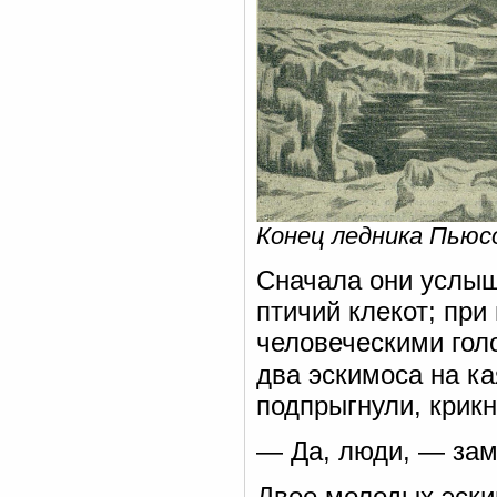
Конец ледника Пьюс
Сначала они услыш
птичий клекот; при
человеческими гол
два эскимоса на ка
подпрыгнули, крикн
— Да, люди, — заме
Двое молодых эски