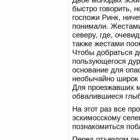
быстро говорить, н
госпожи Ринк, ничег
понимали. Жестами
северу, где, очеви
также жестами поо
Чтобы добраться д
пользующегося дур
основание для опа
необычайно широк 
Для проезжавших м
обвалившиеся глыб
На этот раз все пр
эскимосскому селе
познакомиться поб
Перед отъездом он