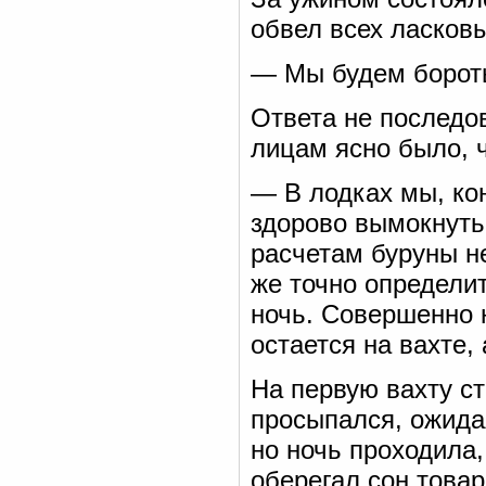
обвел всех ласков
— Мы будем бороть
Ответа не последо
лицам ясно было, ч
— В лодках мы, кон
здорово вымокнуть
расчетам буруны не
же точно определит
ночь. Совершенно 
остается на вахте,
На первую вахту с
просыпался, ожидая
но ночь проходила
оберегал сон това