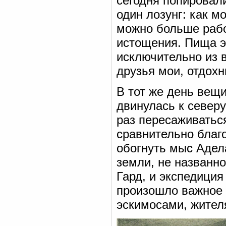
сегодня попировали
один лозунг: как 
можно больше рабо
истощения. Пища э
исключительно из в
друзья мои, отдохн
В тот же день вещи
двинулась к северу
раз пересаживатьс
сравнительно благ
обогнуть мыс Адела
земли, не названн
Гард, и экспедиция
произошло важное 
эскимосами, жител