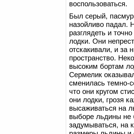
воспользоваться.
Был серый, пасмур
назойливо падал. 
разглядеть и точно
лодки. Они непрес
отскакивали, и за
пространство. Неко
высоким бортам ло
Сермелик оказывал
сменилась темно-с
что они кругом сти
они лодки, грозя 
высаживаться на ль
выборе льдины не 
задумываться, на 
размеры льдины и 