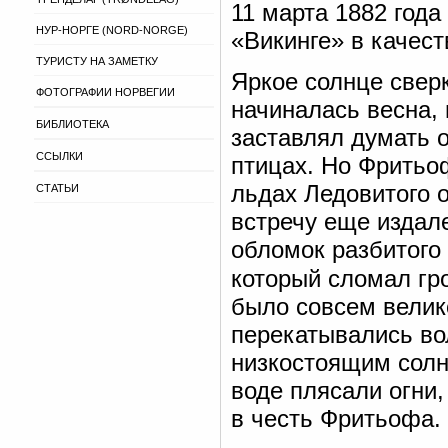
11 марта 1882 год
НУР-НОРГЕ (NORD-NORGE)
«Викинге» в качест
ТУРИСТУ НА ЗАМЕТКУ
Яркое солнце свер
ФОТОГРАФИИ НОРВЕГИИ
начиналась весна, 
БИБЛИОТЕКА
заставлял думать о
ССЫЛКИ
птицах. Но Фритьо
льдах Ледовитого 
СТАТЬИ
встречу еще издал
обломок разбитого
который сломал гр
было совсем велико
перекатывались во
низкостоящим солн
воде плясали огни
в честь Фритьофа.