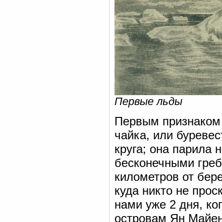
Первые льды
Первым признаком 
чайка, или буревес
круга; она парила 
бесконечными гребн
километров от бере
куда никто не прос
нами уже 2 дня, ко
островам Ян Майен.