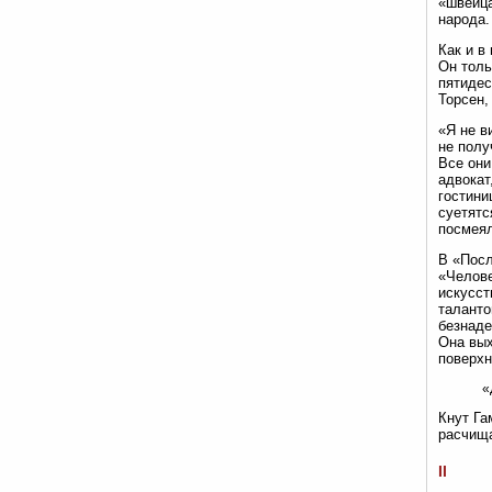
«швейца
народа.
Как и в
Он толь
пятидес
Торсен,
«Я не в
не полу
Все они
адвокат
гостини
суетятс
посмеял
В «Посл
«Челове
искусст
таланто
безнаде
Она вых
поверхн
«
Кнут Га
расчища
II