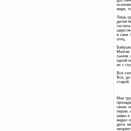
достоин
осознан
мире, т
Лишь од
детей б
гостила
шерстян
в сани.
отец.
Бабушка
Многие 
сыном, 
одной е
их с гл
Все сил
Все, до
старой,
Мне тру
пропада
своих ч
пером, 
шары и 
видел о
дети, м
неприят