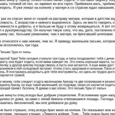
шись головой об пол, он заревел во все горло. Прибежала мать, прибеж
пороть. Я уже лежал на коленях у матери и со страхом ждал наказания,
 раз он спасал меня от скорой на расправу матери, которая в детстве 
ливость. С возрастом я немного выровнялся. Здесь не место говорить о
нежности и доброты, и я больше не буду к этому возвращаться. А вот о
л к рукоприкладству. Он излучал такую силу, что мы, дети, постепенно п
ему нас, большим уважением, чем к матери, не брезгавшей шлепками.
е относился к нам нежнее, чем он. Я приведу маленькое письмо, которо
не исполнилось три года:
Письмо Туре от папы.
орогой Туре! Тебе сегодня стукнуло три года, и папа поздравляет тебя с дне
арету, она будет ездить, если мама заведет ее. Это очень хорошая карета, т
уколку, а другую куколку посади сверху, и пусть они катаются. А еще мама дас
альчиком и пей солодовый экстракт, чтобы стать здоровым и сильным. Папа о
ень. Я постараюсь раздобыть для тебя инструменты, но здесь их трудно доста
окроются травой.
о-моему, тебе следует отдать маленькому Арилду те две погремушки и резинов
едняга Арилд, он еще такой маленький, но подожди, скоро он научится ходить.
ередай привет Луллену. Я думаю о вас обоих. Это письмо Туре от папы».
ые минуты отец всегда был добрым утешителем. Я вспоминаю один нап
далеко от дома, за нами с няней бежала отвязавшаяся лошадь. Господи, 
казалась бесконечной, мы еле добежали до дому.
не было страшно, отец всегда брал меня на колени. Он показывал мне к
истории, тихонько утешал: «Темнота добрая, Туре... Тебе нужно было про