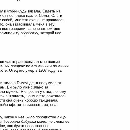
у и что-нибудь вязала. Сидеть на
и от нее плохо пахло. Семья Ольги
 собой, мне это очень не нравилось.
то, она затаскивала меня в эту
е все говорили на непонятном мне
омнили ту обработку, которой нас
 он часто рассказывал мне всякие
наших предках по его линии и по линии
Уле. Отец его умер в 1907 году, за
и жила в Гамсунде, в полумиле от
нам. Ей было уже сильно за
ала мумию. Я спросил у отца, почему
так выглядеть, но мне это показалось
сти она очень хорошо танцевала.
тобы сфотографировать ее, она
у, какое у нее было породистое лицо.
. Говорила бабушка мало, но слова ее
бое, как будто неосознанное