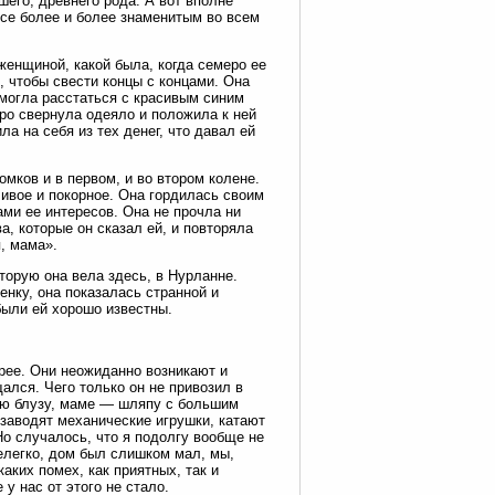
его, древнего рода. А вот вполне
все более и более знаменитым во всем
женщиной, какой была, когда семеро ее
, чтобы свести концы с концами. Она
 смогла расстаться с красивым синим
ро свернула одеяло и положила к ней
ла на себя из тех денег, что давал ей
мков и в первом, и во втором колене.
ливое и покорное. Она гордилась своим
ми ее интересов. Она не прочла ни
а, которые он сказал ей, и повторяла
я, мама».
торую она вела здесь, в Нурланне.
енку, она показалась странной и
были ей хорошо известны.
рее. Они неожиданно возникают и
ался. Чего только он не привозил в
ую блузу, маме — шляпу с большим
 заводят механические игрушки, катают
Но случалось, что я подолгу вообще не
елегко, дом был слишком мал, мы,
аких помех, как приятных, так и
у нас от этого не стало.