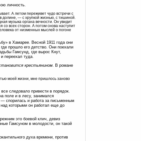
вою личность.
ывает. А летом переживет чудо встречи с
 долине, — с хрупкой жизнью, с тишиной.
ощная музыка органа вечности. Он увидит
 со всех сторон. А потом снова наступит
 человека от низменных мыслей о погоне
у» в Хамарее. Весной 1911 года они
 где прошло его детство. Они поехали
адьбы Гамсунд, где вырос Кнут,
 и переехал туда.
становится крестьянином
. В романе
стью моей жизни, мне пришлось заново
 все следовало привести в порядок.
на поле и в лесу, занимался
в — спорилась и работа за письменным
 над которыми он работал еще до
режним это боевой клич, девиз
нные Гамсуном в молодости, он такой
еркантильного духа времени, против