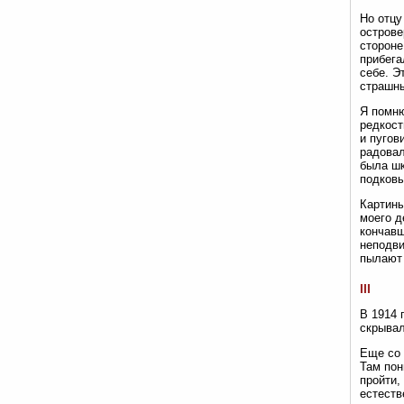
Но отцу
острове
стороне
прибега
себе. Э
страшны
Я помню
редкост
и пугов
радовал
была шк
подковы
Картины
моего д
кончавш
неподви
пылают 
III
В 1914 
скрывал
Еще со 
Там пон
пройти,
естеств