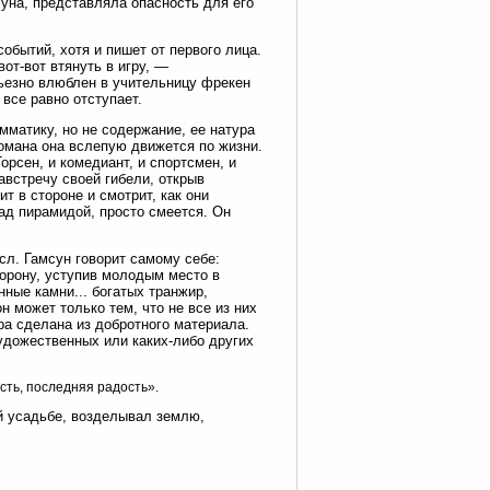
суна, представляла опасность для его
событий, хотя и пишет от первого лица.
вот-вот втянуть в игру, —
ьезно влюблен в учительницу фрекен
все равно отступает.
амматику, но не содержание, ее натура
романа она вслепую движется по жизни.
орсен, и комедиант, и спортсмен, и
австречу своей гибели, открыв
т в стороне и смотрит, как они
над пирамидой, просто смеется. Он
сл. Гамсун говорит самому себе:
торону, уступив молодым место в
нные камни... богатых транжир,
н может только тем, что не все из них
ра сделана из добротного материала.
удожественных или каких-либо других
сть, последняя радость».
ей усадьбе, возделывал землю,