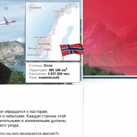
Столица:
Осло
2
Территория:
385 186 км
Население:
4 937 000 чел.
Язык:
норвежский
он обращался к пасторам,
и и забытыми. Каждая строчка этой
твительными и изнеженными должны
ого уезда.
 что на него возлагается миссия?»