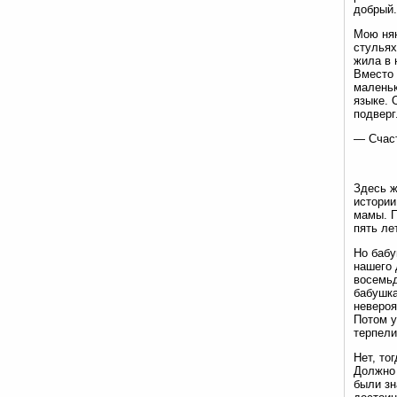
добрый.
Мою нян
стульях
жила в 
Вместо 
маленьк
языке. 
подверг
— Счаст
Здесь ж
истории
мамы. П
пять ле
Но бабу
нашего 
восемьд
бабушка
невероя
Потом у
терпели
Нет, то
Должно 
были зн