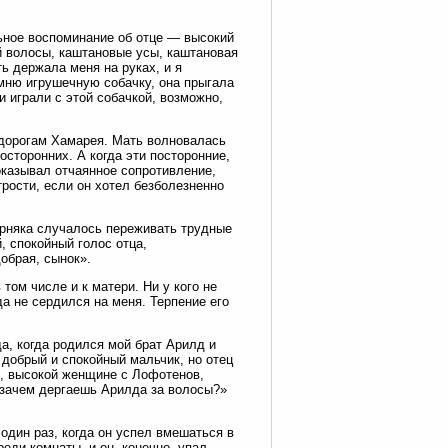
льное воспоминание об отце — высокий
 волосы, каштановые усы, каштановая
ь держала меня на руках, и я
омню игрушечную собачку, она прыгала
и играли с этой собачкой, возможно,
 дорогам Хамарея. Мать волновалась
осторонних. А когда эти посторонние,
 оказывал отчаянное сопротивление,
трости, если он хотел безболезненно
верняка случалось переживать трудные
, спокойный голос отца,
добрая, сынок».
 том числе и к матери. Ни у кого не
да не сердился на меня. Терпение его
а, когда родился мой брат Арилд и
л добрый и спокойный мальчик, но отец
ой, высокой женщине с Лофотенов,
ы зачем дергаешь Арилда за волосы?»
один раз, когда он успел вмешаться в
еди комнаты, и он, конечно, упал.