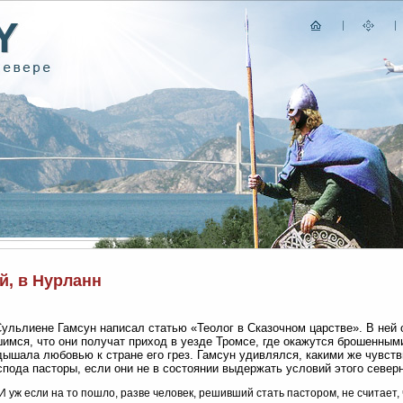
й, в Нурланн
ульлиене Гамсун написал статью «Теолог в Сказочном царстве». В ней 
имся, что они получат приход в уезде Тромсе, где окажутся брошенным
дышала любовью к стране его грез. Гамсун удивлялся, какими же чувс
спода пасторы, если они не в состоянии выдержать условий этого северн
И уж если на то пошло, разве человек, решивший стать пастором, не считает,