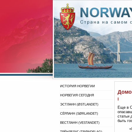
ИСТОРИЯ НОРВЕГИИ
Домо
НОРВЕГИЯ СЕГОДНЯ
I
ЭСТЛАНН (ØSTLANDET)
Еще в С
опасавш
СЁРЛАНН (SØRLANDET)
статьи 
быть го
ВЕСТЛАНН (VESTANDET)
«
ТРЁНДЕЛАГ (TRØNDELAG)