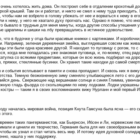
 очень хотелось жить дома. Он построил себе в отдалении крохотный до
рхой крышей. Там он и работал, и никто не смел к нему туда приходить.
, чтобы нам не взбрело в голову убежать от нее и ворваться к нему в ег
ли к нему, у него не хватало духу прогнать нас. Однако я помню, что ино
то бывало в трудные для меня минуты, когда другие способы утешения у
е царапины и шишки на лбу превращались в истинное удовольствие.
, что в будочке у отца были красивые книжки с картинками. И коробочки
и. Например, зеленая деревянная змейка, выглядевшая совсем как жива
ицы эти были одна красивее другой. Я находил то пуговицу с рогом, то с
ся, когда мне попадалась уже знакомая пуговица, и, по-моему, отец ра
атулка со всякими предметами, которые он всю жизнь подбирал на дорог
, пряжки, стеклянные бусинки. Он хранил такие находки до самой смерт
 и события всплывают в памяти и снова пропадают. И сквозь них я вижу
етства. Темную безжизненную зиму сменяло улыбающееся лето с его див
ийся день. Сверкающее над вершинами солнце и синяя Глимма, увенча
жную гладь фьорда со скользящими по нему лодками. Лодки украшены з
костры — таким я в своих воспоминаниях вижу Нурланн и мой первый И
году началась мировая война, позиция Кнута Гамсуна была ясна — его с
 этого.
времен таких пангерманистов, как Бьернсон, Ибсен и Ли, норвежские пи
имали и ценили их творчество, Германия была для них своеобразными в
 чтобы их узнал и стал читать весь мир. И потому идея духовной солида
енно, нашла у них поддержку.