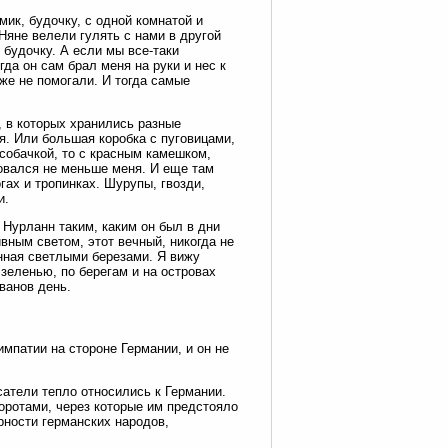
мик, будочку, с одной комнатой и
 Няне велели гулять с нами в другой
о будочку. А если мы все-таки
гда он сам брал меня на руки и нес к
же не помогали. И тогда самые
, в которых хранились разные
я. Или большая коробка с пуговицами,
 собачкой, то с красным камешком,
довался не меньше меня. И еще там
ах и тропинках. Шурупы, гвозди,
и.
 Нурланн таким, каким он был в дни
ным светом, этот вечный, никогда не
нная светлыми березами. Я вижу
еленью, по берегам и на островах
ванов день.
импатии на стороне Германии, и он не
сатели тепло относились к Германии.
оротами, через которые им предстояло
рности германских народов,