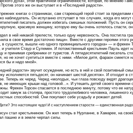
рского духа», этой практичной ограниченности, которая, по мнению Гам
 Против этого же он выступает и в «Последней радости».
 прежних книгах о странниках, сам стареющий герой стоит за пределами 
ко наблюдатель. Он испуганно отступает в тех случаях, когда его могут 
ятилетний писатель должен избегать смешных положений. Пусть он сер
 крупную, красивую женщину, которую ему бы очень хотелось спасти, он 
идел в ней никакой прелести, только одну нервозность. Она постигла гр
чила в свое время достаточно пищи». Вместе с другими героями этого 
, в сущности, вышли «из одного провинциального городка» — и фрекен Т
, и учителя Стаур и Сулемен. И потомственный крестьянин Пауль идет н
цу и принимая сребреники от туристов. А пятидесятилетний писатель стои
я, но не хочет суетиться вместе с ними. «Милое дитя, фараон смеется 
ся бы и надо мной».
едней радости» звучит осуждение, но есть в ней и свой позитивный смы
ку исполняется пятьдесят, он начинает шестой десяток». И отходит в с
ве. Теперь их черед. Черед «молодых, чьи глаза повсюду видят драгоце
в, не имеющих крыши над головой...». И утешить детей своего времени о
жны. Фрекен Торсен спасается в последнюю минуту, потому что ее нату
одит замуж за столяра, простого трудолюбивого человека, лишенного х
остных способностей. Они покупают себе усадьбу и рожают детей.
Дети? Это настоящее чудо! И с наступлением старости — единственная радо
мсун стал крестьянином. Он жил теперь в Нурланне, в Хамарее, на сво
л пашню и в земле черпал силы.