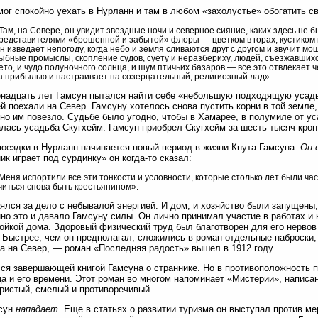
мог спокойно уехать в Нурланн и там в любом «захолустье» обогатить с
Там, на Севере, он увидит звездные ночи и северное сияние, каких здесь не б
редставителями «брошенной и забытой» флоры — цветком в горах, кустиком в
н изведает непогоду, когда небо и земля сливаются друг с другом и звучит м
ыбные промыслы, скопление судов, суету и неразбериху, людей, съезжавшихся
ето, и чудо полуночного солнца, и шум птичьих базаров — все это отвлекает
а прибылью и настраивает на созерцательный, религиозный лад».
надцать лет Гамсун пытался найти себе «небольшую подходящую усадьб
й поехали на Север. Гамсуну хотелось снова пустить корни в той земле,
 но им повезло. Судьбе было угодно, чтобы в Хамарее, в полумиле от ус
лась усадьба Скугхейм. Гамсун приобрел Скугхейм за шесть тысяч крон
поездки в Нурланн начинается новый период в жизни Кнута Гамсуна.
Он 
ик играет под сурдинку» он когда-то сказал:
Меня испортили все эти тонкости и условности, которые столько лет были ча
читься снова быть крестьянином».
ялся за дело с небывалой энергией. И дом, и хозяйство были запущены,
но это и давало Гамсуну силы. Он лично принимал участие в работах и 
ойкой дома. Здоровый физический труд был благотворен для его нерво
 Быстрее, чем он предполагал, сложились в роман отдельные наброски,
а на Север, — роман «Последняя радость» вышел в 1912 году.
ся завершающей книгой Гамсуна о страннике. Но в противоположность п
а и его времени. Этот роман во многом напоминает «Мистерии», написа
ристый, смелый и противоречивый.
мсун
нападает
. Еще в статьях о развитии туризма он выступал против м