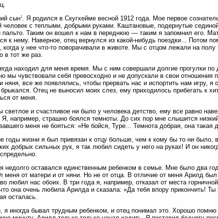
ц.
1
ий сын
. Я родился в Скугхейме весной 1912 года. Мое первое сознате
 человек с теплыми, добрыми руками. Каштановые, подернутые сединой
 пальто. Таким он вошел к нам в переднюю — таким я запомнил его. Мат
ся к нему. Наверное, отец вернулся из какой-нибудь поездки... Потом п
, когда у нее что-то поворачивали в животе. Мы с отцом лежали на полу 
о в тот же раз.
егда находил для меня время. Мы с ним совершали долгие прогулки по
 но мы чувствовали себя превосходно и не допускали в свои отношения п
и няня, все же появлялись, чтобы прервать нас и испортить нам игру, я
 брыкался. Отец не выносил моих слез, ему приходилось прибегать к хи
ься от меня.
ы светлое и счастливое ни было у человека детство, ему все равно на
 Я, например, страшно боялся темноты. До сих пор мне слышится низкий
вавшего меня не бояться: «Не бойся, Туре... Темнота добрая, она такая 
е годы жизни я был привязан к отцу больше, чем к кому бы то ни было, в
ких добрых сильных рук, я так любил сидеть у него на руках! И он никог
спредельно.
я недолго оставался единственным ребенком в семье. Мне было два год
л меня от матери и от няни. Но не от отца. В отличие от меня Арилд бы
во любил нас обоих. В три года я, например, отказал от места горничн
что она очень любила Арилда и сказала: «Да тебя впору прикончить! Т
ая осталась.
, я иногда бывал трудным ребенком, и отец понимал это. Хорошо помню 
юю минуту. Арилд только-только начал ходить. Я поставил беднягу поср