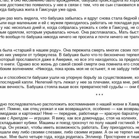
ство, и оно несомненно было врожденное, бабушка происходила из хорош
ное достоинство появилось у нее в связи с тем, что ее сын становился 
огда бабушка жила в Гамсунде уже одна.
ин раз мать видела, что бабушка забылась и вдруг снова стала бедной 
ыли еще маленькие и ей с мужем приходилось работать не покладая рук
 у нас несколько дней и, когда собралась уезжать к себе в Гамсунд, не
ым одеялом, которым укрывалась ночью. Она расплакалась, Мать быст
 Но вообще-то бабушка никогда ничего не просила и почти ничего не трати
 была «старшей в нашем роду». Она пережила смерть многих своих пото
из них умерли от туберкулеза. В бабушке было что-то бесконечно терпе
который прославился даже в Америке, но все это находилось за предела
го книги. Однако всю жизнь до самой своей смерти она помнила его слов
убоким волнением: «Никогда, пока кровь моя не остынет, я не забуду теб
ы и способности бабушки ушли на упорную борьбу за существование, ко
 последней капли. Нелегкий путь лежал у нее за плечами, когда мне, реб
 как вечность. Бабушка стояла выше всех превратностей судьбы — они 
* * *
дно последовательно расположить воспоминания о нашей жизни в Хама
ют. Помню, как отец уезжал и как возвращался, особенно — как возвращ
емоданах и картонках! Няне — передник, работнице — красную бархатн
нам с Арилдом — игрушки. Я вижу, как все домочадцы, стоя на коленях,
складывают кубики. Машины и поезд грохочут по полу нашей гостиной. 
тца. Он уезжал, чтобы иметь возможность работать. Ему приходилось н
ешали ему либо своими слезами, либо своими играми. А он не терпел ник
ных. Мне было четыре года, когда родилась Эллинор. Просторнее и тише 