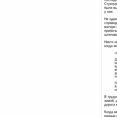
Стукнув
были вы
у нее.
Не один
справед
матери 
прибега
шлепавш
Никто н
когда м
«
Д
к
к
м
д
п
П
Б
п
В трудн
зимой, 
дорога 
Когда м
разные 