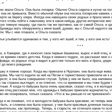
..»
ю звали Ольга. Она была лопарка. Обычно Ольга сидела в кухне на пол
 она не привыкла. Вместо обычной обуви она носила лопарские камики, 
юрте на берегу озера. Иногда она навещала своих родных и брала меня с
того чтобы пойти к лавочнику или в какое-нибудь другое интересное мес
ую темную пещеру, где пахло так же противно, как от самой Ольги, и гд
Однажды мать обнаружила у меня вшей, думаю, мы с Ольгой надолго зап
ли. Мы с нею плакали, и Ольга сказала:
ье улыбается одинаково и тем, у кого нет вшей, и тем, у кого они есть!
* * *
е, в Хамарее, где я износил свои первые башмачки, вырос и мой отец, и
 из времен своего детства. Когда я немного подрос, он рассказал мне о 
равда, из родных отца я видел в детстве только его мать и брата, дядю 
т до моего рождения.
шку я помню хорошо. Когда мы приехали в Нурланн, она была еще жива 
дома. Мы часто ездили за ней на Пегом и торжественно привозили ее к 
есят, и она была совершенно глухая. Зубов у нее не было, она напомин
 так странно выглядит, и он ответил, что со временем и мы тоже будем 
тным. А когда-то бабушка была очень красивая, сказал отец, и в молодо
же отец рассказал мне, что однажды к бабушке приехали журналисты, ч
во им позировала, только сказала: «Что ж вы раньше-то не приезжали!»
гда я не понимал, что в молодости бабушка была красивая, но теперь виж
быть, и сложена она была хорошо, у нее были красивые длинные пальцы
ачительны, как проповедь. Теперь, в старости, ее отличало какое-то осо