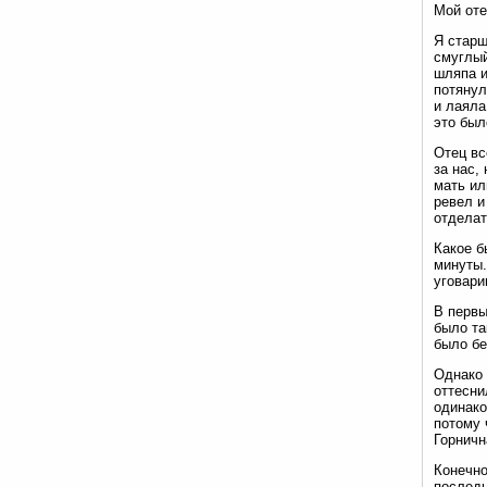
Мой оте
Я старш
смуглый
шляпа и
потянул
и лаяла
это был
Отец вс
за нас,
мать ил
ревел и
отделат
Какое б
минуты.
уговари
В первы
было та
было бе
Однако 
оттесни
одинако
потому 
Горничн
Конечно
последн