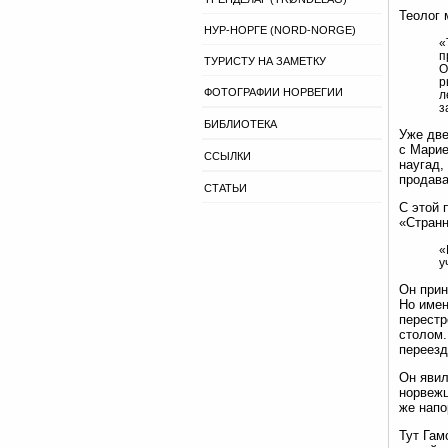
Теолог 
НУР-НОРГЕ (NORD-NORGE)
«
п
ТУРИСТУ НА ЗАМЕТКУ
О
р
ФОТОГРАФИИ НОРВЕГИИ
л
з
БИБЛИОТЕКА
Уже две
с Марие
ССЫЛКИ
наугад,
продава
СТАТЬИ
С этой 
«Странн
«
у
Он прин
Но имен
перестр
столом.
переезд
Он явил
норвежц
же напо
Тут Га