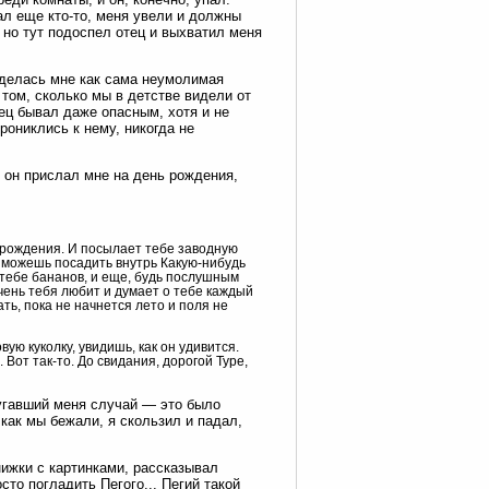
ал еще кто-то, меня увели и должны
 но тут подоспел отец и выхватил меня
виделась мне как сама неумолимая
 том, сколько мы в детстве видели от
тец бывал даже опасным, хотя и не
рониклись к нему, никогда не
е он прислал мне на день рождения,
м рождения. И посылает тебе заводную
ы можешь посадить внутрь Какую-нибудь
т тебе бананов, и еще, будь послушным
чень тебя любит и думает о тебе каждый
ть, пока не начнется лето и поля не
ую куколку, увидишь, как он удивится.
 Вот так-то. До свидания, дорогой Туре,
угавший меня случай — это было
как мы бежали, я скользил и падал,
нижки с картинками, рассказывал
сто погладить Пегого... Пегий такой