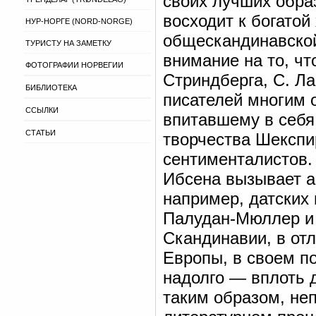
своих лучших обра
восходит к богато
НУР-НОРГЕ (NORD-NORGE)
общескандинавской
ТУРИСТУ НА ЗАМЕТКУ
внимание на то, чт
ФОТОГРАФИИ НОРВЕГИИ
Стриндберга, С. Ла
БИБЛИОТЕКА
писателей многим 
ССЫЛКИ
впитавшему в себя
СТАТЬИ
творчества Шекспи
сентименталистов.
Ибсена вызывает а
например, датских 
Палудан-Мюллер и 
Скандинавии, в от
Европы, в своем п
надолго — вплоть д
таким образом, неп