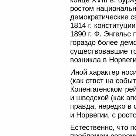
ростом национальн
демократические с
1814 г. конституци
1890 г. Ф. Энгельс 
гораздо более дем
существовавшие то
возникла в Норвеги
Иной характер нос
(как ответ на собы
Копенгагенском ре
и шведской (как а
правда, нередко в
и Норвегии, с рос
Естественно, что 
проблемам совреме