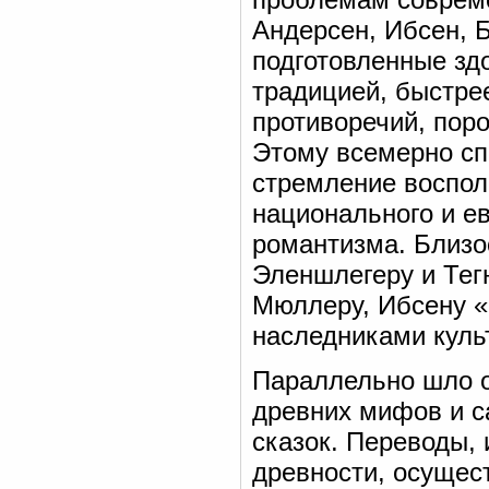
Андерсен, Ибсен, Б
подготовленные зд
традицией, быстре
противоречий, пор
Этому всемерно сп
стремление воспол
национального и е
романтизма. Близо
Эленшлегеру и Тегн
Мюллеру, Ибсену «
наследниками культ
Параллельно шло 
древних мифов и са
сказок. Переводы,
древности, осущес