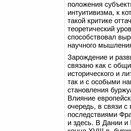
положения субъект
интуитивизма, к ко
такой критике отт
теоретический уро
способствовал выр
научного мышления
Зарождение и разв
связано как с общ
исторического и ли
так и с особыми н
становления буржу
Влияние европейск
очередь, в связи с
последствиями Фр
и здесь. В Дании 
конце XVIII в. бу