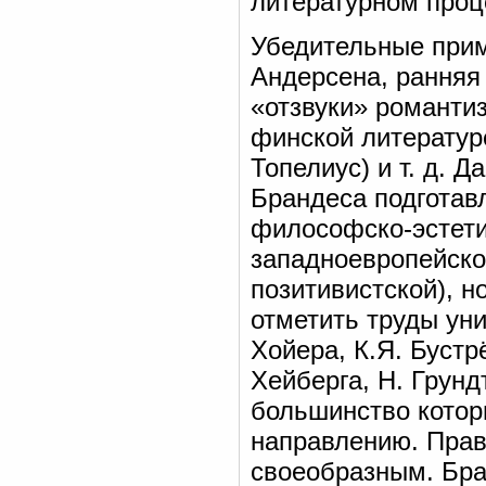
литературном проц
Убедительные прим
Андерсена, ранняя
«отзвуки» романти
финской литературе
Топелиус) и т. д. 
Брандеса подготав
философско-эстети
западноевропейско
позитивистской), н
отметить труды ун
Хойера, К.Я. Буст
Хейберга, Н. Грунд
большинство котор
направлению. Прав
своеобразным. Бра