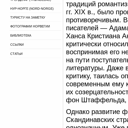
традиций романтиз
НУР-НОРГЕ (NORD-NORGE)
гг. XIX в., было п
ТУРИСТУ НА ЗАМЕТКУ
противоречивым. 
писателей — Адама
ФОТОГРАФИИ НОРВЕГИИ
Ханса Кристиана Ан
БИБЛИОТЕКА
критически относи
ССЫЛКИ
воспринимая его н
СТАТЬИ
на пути поступате
литературы. Даже 
критику, таилась о
современным ему к
их созерцательнос
фон Штаффельда, К
Однако развитие ф
Скандинавских стр
однозначным. Уже 