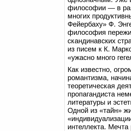
философии — в раз
многих продуктивн
Фейербаху» Ф. Энге
философия пережив
скандинавских стра
из писем к К. Марк
«ужасно много гег
Как известно, огро
романтизма, начин
теоретическая дея
пропагандиста нем
литературы и эстет
Одной из «тайн» ж
«индивидуализации
интеллекта. Мечта