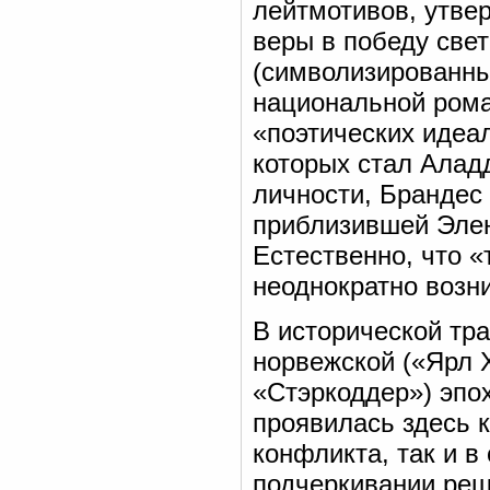
лейтмотивов, утве
веры в победу свет
(символизированны
национальной рома
«поэтических идеа
которых стал Алад
личности, Брандес 
приблизившей Элен
Естественно, что 
неоднократно возни
В исторической тр
норвежской («Ярл Х
«Стэркоддер») эпо
проявилась здесь к
конфликта, так и в
подчеркивании реш