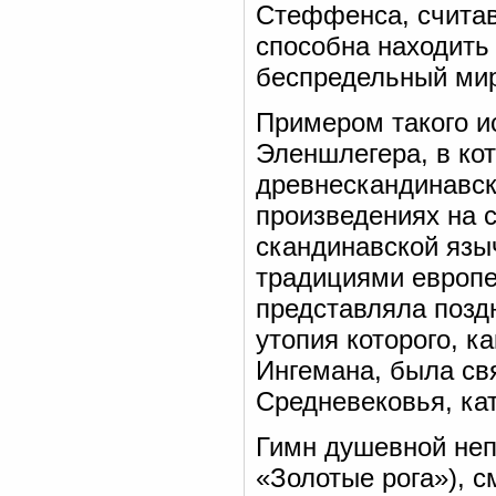
Стеффенса, считав
способна находить
беспредельный ми
Примером такого и
Эленшлегера, в ко
древнескандинавск
произведениях на 
скандинавской язы
традициями европе
представляла позд
утопия которого, к
Ингемана, была св
Средневековья, ка
Гимн душевной неп
«Золотые рога»), с