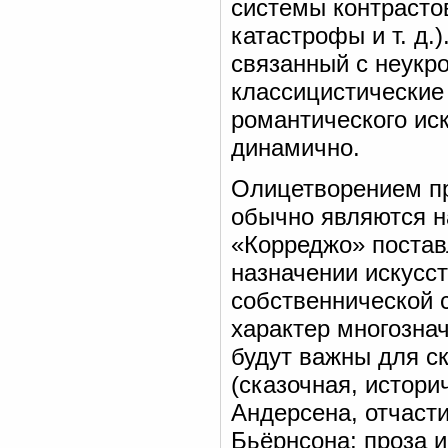
системы контрасто
катастрофы и т. д.
связанный с неукр
классицистические
романтического ис
динамично.
Олицетворением пр
обычно являются н
«Корреджо» постав
назначении искусст
собственнической 
характер многозна
будут важны для с
(сказочная, истор
Андерсена, отчаст
Бьёрнсона; проза 