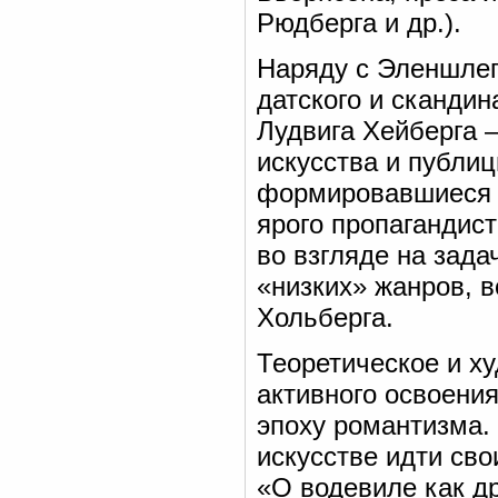
Рюдберга и др.).
Наряду с Эленшлег
датского и сканди
Лудвига Хейберга —
искусства и публи
формировавшиеся в
ярого пропагандис
во взгляде на зада
«низких» жанров, 
Хольберга.
Теоретическое и х
активного освоения
эпоху романтизма.
искусстве идти св
«О водевиле как д