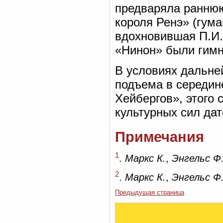
предваряла раннюю
короля Ренэ» (гума
вдохновившая П.И.
«Нинон» были гимн
В условиях дальне
подъема в середин
Хейбергов», этого 
культурных сил дат
Примечания
1
.
Маркс К.
,
Энгельс Ф
2
.
Маркс К.
,
Энгельс Ф
Предыдущая страница