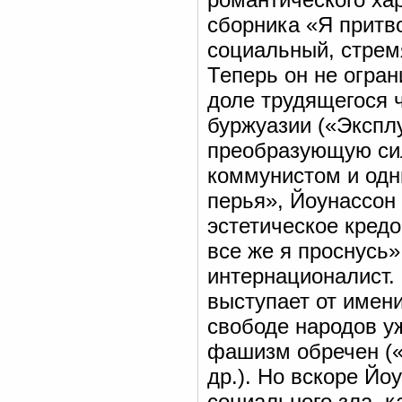
сборника «Я притв
социальный, стрем
Теперь он не огра
доле трудящегося 
буржуазии («Эксплу
преобразующую сил
коммунистом и одн
перья», Йоунассон
эстетическое кредо
все же я проснусь»
интернационалист.
выступает от имени
свободе народов у
фашизм обречен (
др.). Но вскоре Йо
социального зла, к