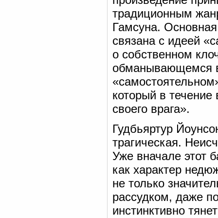
традиционным жанр
Гамсуна. Основна
связана с идеей «
о собственном клоч
обманывающемся в 
«самостоятельном» 
который в течение 
своего врага».
Гудбьяртур Йоунсо
трагическая. Неис
Уже вначале этот б
как характер недю
не только значите
рассудком, даже по
инстинктивно тянет