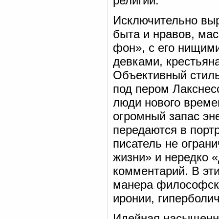
религии.
Исключительно выр
быта и нравов, ма
фон», с его нищим
девками, крестьян
Объективный стиль
под пером Лакснес
люди нового времен
огромный запас эне
передаются в портр
писатель не огран
жизни» и нередко «
комментарий. В эти
манера философско
иронии, гиперболич
Идейная насыщенно