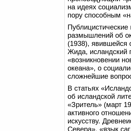
на идеях социализ
пору способным «на
Публицистические 
размышлений об ок
(1938), явившейся
Жида, исландский 
«возникновении нов
океана», о социал
сложнейшие вопро
В статьях «Исландс
об исландской лит
«Зритель» (март 19
активного отношен
искусству. Древнеи
Севера», «язык саг