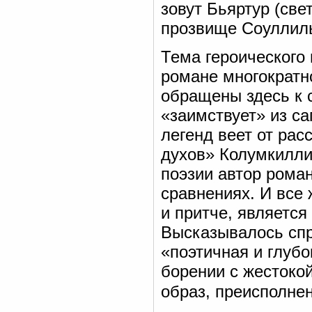
зовут Бьяртур (све
прозвище Соуллиль
Тема героического 
романе многократн
обращены здесь к 
«заимствует» из са
легенд веет от рас
духов» Колумкилли
поэзии автор роман
сравнениях. И все 
и притче, являетс
Высказывалось спр
«поэтичная и глубо
борении с жестокой
образ, преисполне