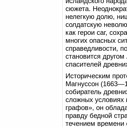
исландского народа
сюжета. Неоднокра
нелегкую долю, нищ
солдатскую неволю 
как герои саг, сох
многих опасных си
справедливости, п
становится другом
спасителей древних
Историческим прот
Магнуссон (1663—1
собиратель древни
сложных условиях и
графов», он облад
правду бедной стра
течением времени с