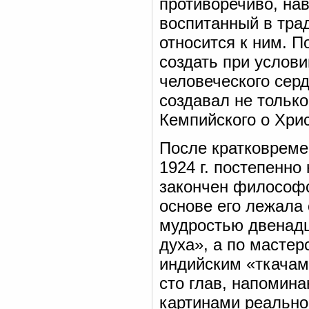
противоречиво, на
воспитанный в трад
относится к ним. 
создать при услови
человеческого серд
создавал не тольк
Кемпийского о Хрис
После кратковреме
1924 г. постепенно
закончен философс
основе его лежала
мудростью двенадц
духа», а по масте
индийским «ткачам
сто глав, напомин
картинами реальной