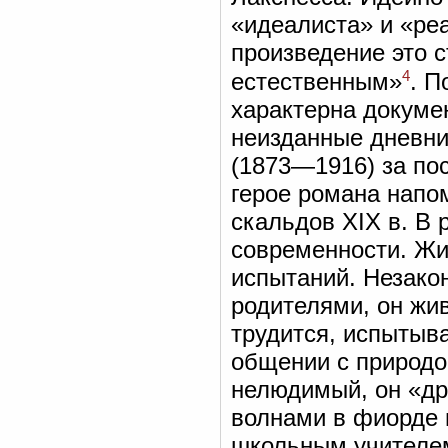
«идеалиста» и «ре
произведение это 
4
естественным»
. П
характерна докуме
неизданные дневни
(1873—1916) за пос
герое романа напо
скальдов XIX в. В 
современности. Жи
испытаний. Незако
родителями, он жив
трудится, испытыва
общении с природо
нелюдимый, он «др
волнами в фиорде 
школьным учителем