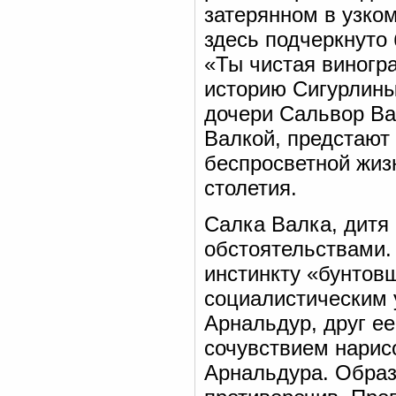
затерянном в узко
здесь подчеркнуто
«Ты чистая виногр
историю Сигурлины
дочери Сальвор Ва
Валкой, предстают
беспросветной жизн
столетия.
Салка Валка, дитя 
обстоятельствами.
инстинкту «бунтов
социалистическим 
Арнальдур, друг е
сочувствием нарис
Арнальдура. Образ