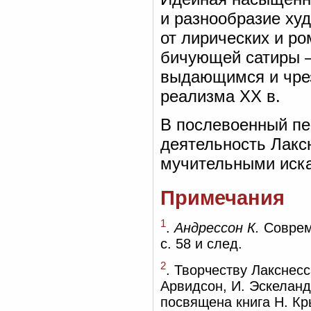
и разнообразие ху
от лирических и р
бичующей сатиры 
выдающимся и чре
реализма XX в.
В послевоенный пе
деятельность Лакс
мучительными иска
Примечания
1
.
Андрессон К.
Совреме
с. 58 и след.
2
. Творчеству Лакснес
Арвидсон, И. Эскеланд,
посвящена книга Н. Кр