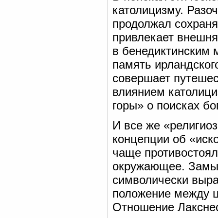
католицизму. Разо
продолжал сохраня
привлекает внешня
в бенедиктинским 
память ирландског
совершает путешес
влиянием католици
горы» о поисках бо
И все же «религио
концепции об «иск
чаще противостоял
окружающее. Замы
символически выра
положение между ц
Отношение Лакснесс