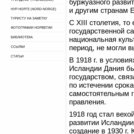
буржуазного развит
и другим странам 
НУР-НОРГЕ (NORD-NORGE)
ТУРИСТУ НА ЗАМЕТКУ
С XIII столетия, т
ФОТОГРАФИИ НОРВЕГИИ
государственной са
БИБЛИОТЕКА
национальная куль
период, не могли в
ССЫЛКИ
СТАТЬИ
В 1918 г. в услови
Исландии Дания бы
государством, связа
по истечении срок
самостоятельным г
правления.
1918 год стал вехо
развитии Исландии
создание в 1930 г.