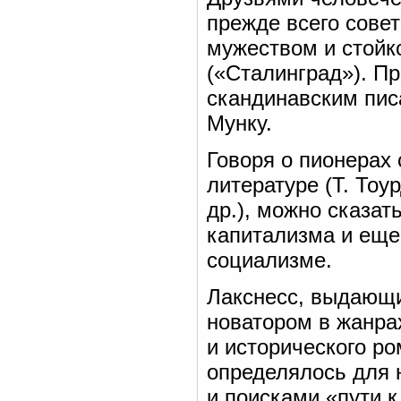
прежде всего совет
мужеством и стойк
(«Сталинград»). П
скандинавским пис
Мунку.
Говоря о пионерах
литературе (Т. Тоу
др.), можно сказат
капитализма и еще
социализме.
Лакснесс, выдающи
новатором в жанра
и исторического р
определялось для 
и поисками «пути 