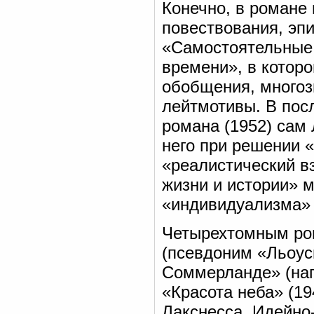
Конечно, в романе
повествования, эп
«Самостоятельные 
времени», в котор
обобщения, многозн
лейтмотивы. В пос
романа (1952) сам 
него при решении «
«реалистический в
жизни и истории» м
«индивидуализма» 
Четырехтомным ро
(псевдоним «Льоус
Соммерланде» (напи
«Красота неба» (19
Лакснесса. Идейно