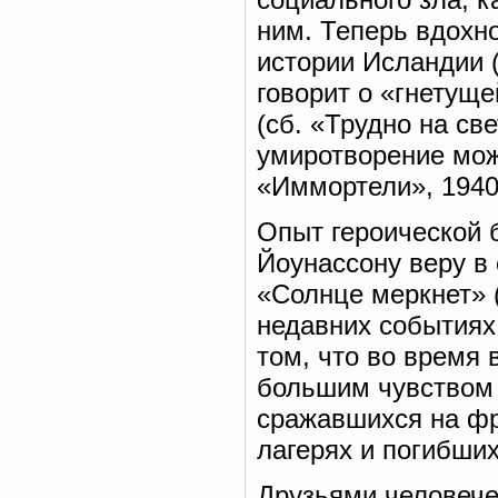
ним. Теперь вдохн
истории Исландии (
говорит о «гнетущ
(сб. «Трудно на све
умиротворение мож
«Иммортели», 1940
Опыт героической
Йоунассону веру в
«Солнце меркнет» 
недавних событиях.
том, что во время
большим чувством 
сражавшихся на фр
лагерях и погибших
Друзьями человече