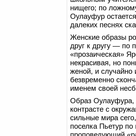
нищего; по ложном
Оулауфур остается 
далеких песнях ск
Женские образы ро
друг к другу — по 
«прозаическая» Яр
некрасивая, но по
женой, и случайно 
безвременно сконч
именем своей нес
Образ Оулауфура, 
контрасте с окруж
сильные мира сег
поселка Пьетур по
проповедующий «ра