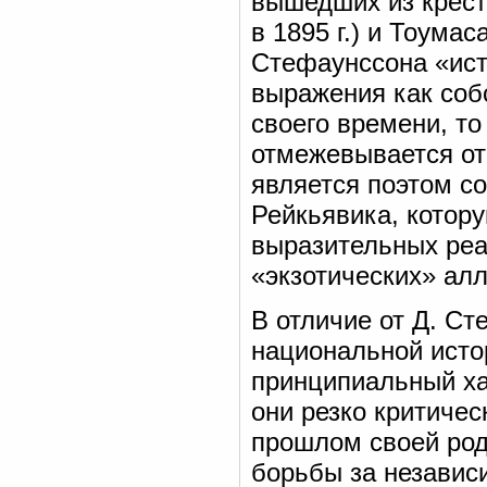
вышедших из крест
в 1895 г.) и Тоумас
Стефаунссона «ист
выражения как собс
своего времени, то
отмежевывается от 
является поэтом с
Рейкьявика, котор
выразительных реа
«экзотических» алл
В отличие от Д. С
национальной исто
принципиальный ха
они резко критичес
прошлом своей ро
борьбы за независи