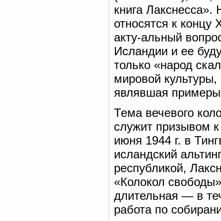
книга Лакснесса».
относятся к концу 
акту-альный вопро
Исландии и ее буд
только «народ ска
мировой культуры, 
являвшая примеры 
Тема вечевого коло
служит призывом к
июня 1944 г. в Тин
исландский альтинг
республикой, Лакс
«Колокол свободы»
длительная — в те
работа по собиран