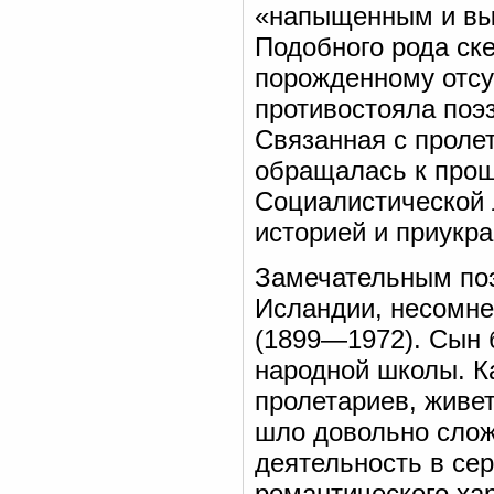
«напыщенным и выс
Подобного рода ск
порожденному отсу
противостояла поэ
Связанная с проле
обращалась к прош
Социалистической 
историей и приукр
Замечательным поэ
Исландии, несомне
(1899—1972). Сын 
народной школы. К
пролетариев, живет
шло довольно слож
деятельность в сер
романтического хар