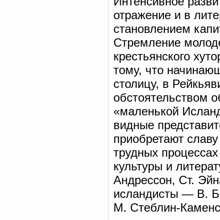
Интенсивное разви
отражение и в лите
становлением капи
Стремление молоде
крестьянского хуто
тому, что начинаю
столицу, в Рейкьяв
обстоятельством о
«маленькой Исланд
видные представит
приобретают славу
трудных процессах
культуры и литерат
Андрессон, Ст. Эйн
исландисты — В. Бе
М. Стеблин-Каменс