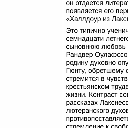
он отдается литера
появляется его пе
«Халлдоур из Лакс
Это типично учени
семнадцати летнег
сыновнюю любовь к
Рандвер Оулафссон
родину духовно оп
Гюнту, обретшему 
стремится в чувств
крестьянском труде
жизни. Контраст с
рассказах Лакснесс
лютеранского духо
противопоставляет
стремление к свобо