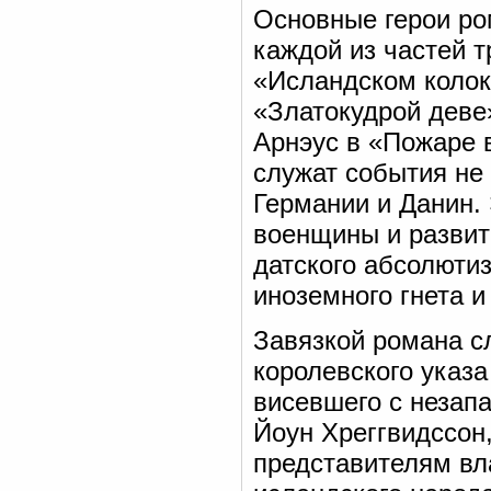
Основные герои ро
каждой из частей 
«Исландском колок
«Златокудрой деве
Арнэус в «Пожаре 
служат события не 
Германии и Данин.
военщины и развит
датского абсолюти
иноземного гнета 
Завязкой романа с
королевского указа
висевшего с незап
Йоун Хреггвидссон
представителям вл