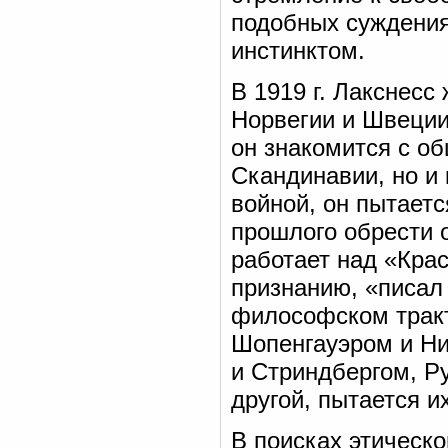
подобных суждени
инстинктом.
В 1919 г. Лакснесс
Норвегии и Швеции,
он знакомится с о
Скандинавии, но и
войной, он пытает
прошлого обрести о
работает над «Кра
признанию, «писал
философском тракт
Шопенгауэром и Ни
и Стриндбергом, Р
другой, пытается и
В поисках этическо