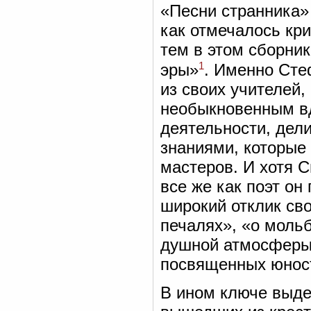
«Песни странника»
как отмечалось кр
тем в этом сборни
1
эры»
. Именно Сте
из своих учителей,
необыкновенным вд
деятельности, дел
знаниями, которые 
мастеров. И хотя 
все же как поэт о
широкий отклик св
печалях», «о моль
душной атмосферы 
посвященных юнос
В ином ключе выде