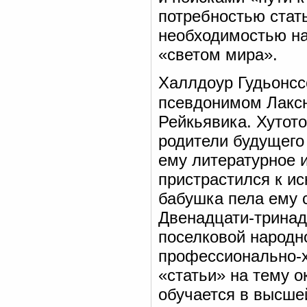
потребностью стат
необходимостью на
«светом мира».
Халлдоур Гудьонссо
псевдонимом Лакс
Рейкьявика. Хутото
родители будущего
ему литературное 
пристрастился к ис
бабушка пела ему 
Двенадцати-тринад
поселковой народн
профессионально-х
«статьи» на тему 
обучается в высше