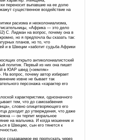
ный характер. Женщина,
ски переносит выпавшие на ее долю
 окажут существенное воздействие на
литики расизма и неоколониализма,
 писательницы, «Африка — это дело
62) С. Лидман на вопрос, почему она в
ромно, но я предпочла бы сказать так:
турных планов, но то, что
дей и в Швеции «заботит судьба Африки
 носящих открыто антиколониалистский
ый политик. Первый из них она пишет
ий в ЮАР швед («земляк»
. На вопрос, почему автор избирает
винение извне не бывает так
тельного персонажа «характер его
лоской характеристики, однозначного
дывает тем, что до самозабвения
инца», словно олицетворяющего его
тца доходит до утверждения, что даже
бежна — он терпит моральное
яние на мальчика. И когда мошенник и
ься в Швецию, сын его тянется к
ечностью.
все создаваемое ею пропускать через