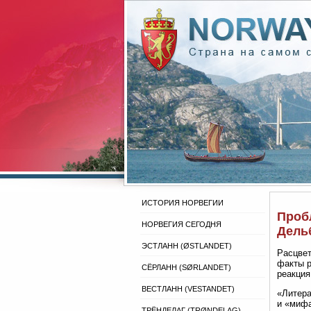
ИСТОРИЯ НОРВЕГИИ
Пробл
НОРВЕГИЯ СЕГОДНЯ
Дель
ЭСТЛАНН (ØSTLANDET)
Расцвет
факты р
СЁРЛАНН (SØRLANDET)
реакция
ВЕСТЛАНН (VESTANDET)
«Литера
и «мифа
ТРЁНДЕЛАГ (TRØNDELAG)