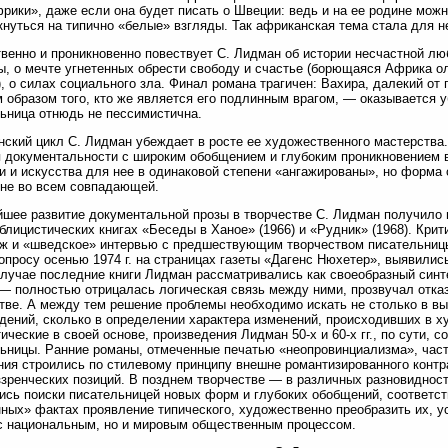
рики», даже если она будет писать о Швеции: ведь и на ее родине мож
кнуться на типично «белые» взгляды. Так африканская тема стала для н
венно и проникновенно повествует С. Лидман об истории несчастной л
, о мечте угнетенных обрести свободу и счастье (борющаяся Африка ол
, о силах социального зла. Финал романа трагичен: Вахира, далекий о
 образом того, кто же является его подлинным врагом, — оказывается у
ьница отнюдь не пессимистична.
ский цикл С. Лидман убеждает в росте ее художественного мастерства.
 документальности с широким обобщением и глубоким проникновением 
и и искусства для нее в одинаковой степени «ангажированы», но форма
 не во всем совпадающей.
шее развитие документальной прозы в творчестве С. Лидман получило 
блицистических книгах «Беседы в Ханое» (1966) и «Рудник» (1968). Кри
ж и «шведское» интервью с предшествующим творчеством писательницы
опросу осенью 1974 г. на страницах газеты «Дагенс Нюхетер», выявилис
лучае последние книги Лидман рассматривались как своеобразный синт
— полностью отрицалась логическая связь между ними, прозвучал отка
тве. А между тем решение проблемы необходимо искать не столько в в
дений, сколько в определении характера изменений, происходивших в 
ические в своей основе, произведения Лидман 50-х и 60-х гг., по сути, 
ьницы. Ранние романы, отмеченные печатью «неопровинциализма», част
ия строились по стилевому принципу внешне романтизированного контр
зренческих позиций. В позднем творчестве — в различных разновидно
ись поиски писательницей новых форм и глубоких обобщений, соответ
ных» фактах проявление типического, художественно преобразить их, у
с национальным, но и мировым общественным процессом.