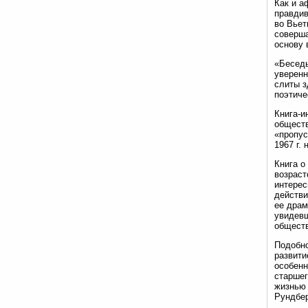
Как и а
правдив
во Вьет
соверша
основу 
«Беседы
уверенн
слиты з
поэтиче
Книга-и
обществ
«пропус
1967 г.
Книга о
возраст
интерес
действи
ее драм
увидевш
обществ
Подобно
развити
особенн
старшег
жизнью 
Рундбер