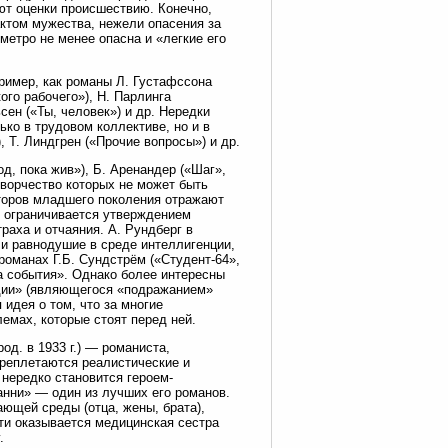
ют оценки происшествию. Конечно,
ктом мужества, нежели опасения за
метро не менее опасна и «легкие его
ример, как романы Л. Густафссона
ого рабочего»), Н. Парлинга
ен («Ты, человек») и др. Нередки
ько в трудовом коллективе, но и в
 Т. Линдгрен («Прочие вопросы») и др.
д, пока жив»), Б. Аренандер («Шаг»,
творчество которых не может быть
аторов младшего поколения отражают
о ограничивается утверждением
аха и отчаяния. А. Рундберг в
 и равнодушие в среде интеллигенции,
романах Г.Б. Сундстрём («Студент-64»,
а события». Однако более интересны
идии» (являющегося «подражанием»
 идея о том, что за многие
емах, которые стоят перед ней.
д. в 1933 г.) — романиста,
ереплетаются реалистические и
нередко становится героем-
нни» — один из лучших его романов.
ающей среды (отца, жены, брата),
ти оказывается медицинская сестра
.