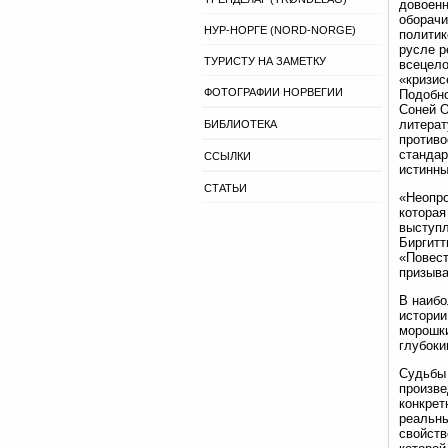
довоенн
оборачи
НУР-НОРГЕ (NORD-NORGE)
политик
русле р
ТУРИСТУ НА ЗАМЕТКУ
всецело
«кризис
ФОТОГРАФИИ НОРВЕГИИ
Подобно
Соней О
литерат
БИБЛИОТЕКА
противо
стандар
ССЫЛКИ
истинны
СТАТЬИ
«Неопро
которая
выступл
Биргитт
«Повест
призыва
В наибо
истории
морошки
глубоки
Судьбы 
произве
конкрет
реальны
свойств