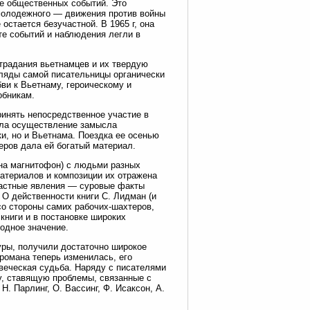
ще общественных событий. Это
молодежного — движения против войны
 остается безучастной. В 1965 г, она
те событий и наблюдения легли в
традания вьетнамцев и их твердую
гляды самой писательницы органически
ви к Вьетнаму, героическому и
обникам.
ринять непосредственное участие в
чала осуществление замысла
и, но и Вьетнама. Поездка ее осенью
еров дала ей богатый материал.
 на магнитофон) с людьми разных
атериалов и композиции их отражена
растные явления — суровые факты
 О действенности книги С. Лидман (и
со стороны самих рабочих-шахтеров,
книги и в постановке широких
одное значение.
уры, получили достаточно широкое
 романа теперь изменилась, его
овеческая судьба. Наряду с писателями
ру, ставящую проблемы, связанные с
. Парлинг, О. Вассинг, Ф. Исаксон, А.