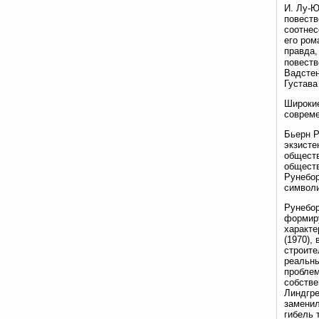
И. Лу-Ю
повеств
соотнес
его ром
правда,
повеств
Вадстен
Густава
Широкие
совреме
Бьерн Р
экзисте
обществ
обществ
Рунебор
символи
Рунебор
формиру
характе
(1970),
строите
реальны
проблем
собстве
Линдгре
заменил
гибель 