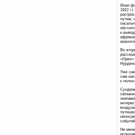
Иная фо
1922 г.
распрос
путем, 
писател
обстоят
к вывод
африкан
аналоги
Во втор
рассказ
«Орел» 
Нурденш
Уже сам
сам нах
к полюс
Сундман
связанн
экипажа
интерес
воздушн
путешес
непосре
событий
Не мене
испытав