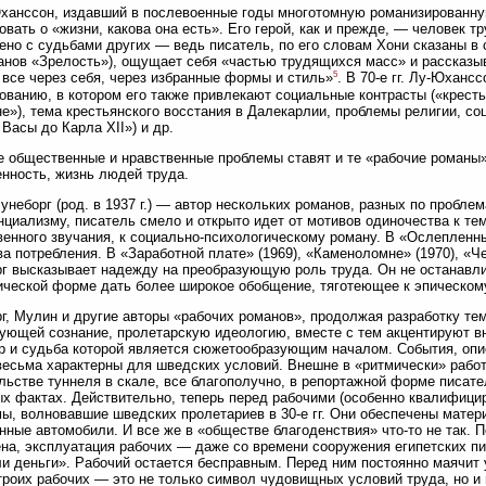
ханссон, издавший в послевоенные годы многотомную романизированн
овать о «жизни, какова она есть». Его герой, как и прежде, — человек тр
ено с судьбами других — ведь писатель, по его словам Хони сказаны в 
анов «Зрелость»), ощущает себя «частью трудящихся масс» и рассказыв
5
 все через себя, через избранные формы и стиль»
. В 70-е гг. Лу-Юханс
ованию, в котором его также привлекают социальные контрасты («крест
е»), тема крестьянского восстания в Далекарлии, проблемы религии, со
 Васы до Карла XII») и др.
 общественные и нравственные проблемы ставят и те «рабочие романы»
нность, жизнь людей труда.
унеборг (род. в 1937 г.) — автор нескольких романов, разных по пробле
нциализму, писатель смело и открыто идет от мотивов одиночества к т
енного звучания, к социально-психологическому роману. В «Ослепленн
а потребления. В «Заработной плате» (1969), «Каменоломне» (1970), «Че
г высказывает надежду на преобразующую роль труда. Он не останавли
ческой форме дать более широкое обобщение, тяготеющее к эпическому
г, Мулин и другие авторы «рабочих романов», продолжая разработку тем
ющей сознание, пролетарскую идеологию, вместе с тем акцентируют вн
р и судьба которой является сюжетообразующим началом. События, оп
 весьма характерны для шведских условий. Внешне в «ритмически» рабо
льстве туннеля в скале, все благополучно, в репортажной форме писат
х фактах. Действительно, теперь перед рабочими (особенно квалифици
ы, волновавшие шведских пролетариев в 30-е гг. Они обеспечены матер
нные автомобили. И все же в «обществе благоденствия» что-то не так. 
на, эксплуатация рабочих — даже со времени сооружения египетских пи
и деньги». Рабочий остается бесправным. Перед ним постоянно маячит 
троих рабочих — это не только символ чудовищных условий труда, но и