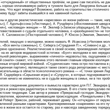
 «отчужденный» от общественных проблем, ни даже сам писатель не да
ь хорошо оплачиваемую работу в туннеле было для Линдгрена больше а
знь. Что ждет впереди? Возможно, работа на строительстве столичного 
нему будут забиты въевшейся в них каменной пылью».
ны и другие реалистические «зарисовки» из жизни рабочих — такие, нап
ь»), Г. Адольфссона («Лестница»), А. Рундберга («Воспоминания шведск
ня»), «исповеди» женщин — М. Экелеф («Записки уборщицы»), М. Паульс
повествования о судьбе отдельного человека, о «разобщенности» не тол
 К. Саломонсон («Посторонний человек»), Р. Юнсон («Эмилия, Эмилия»),
телей, пишущих о молодежи, можно назвать Ф. Исаксона («Человек моло
, «Все мечты сожжены»), С. Себерга («Страдания П.», «Сливки») и др., 
рено однозначно. Реалистические в своей основе, произведения литер
 на их авторов модернистской эстетики. «Бунт» молодежи в них нередк
льной революции», выражением «личного» недовольства, ощущением стр
й сонате» скажет, что причина этого явления главным образом изоляция
нные второй мировой войной. «Студенческая» тема остро поставлена в 
ционная партия»), являющихся также своего рода репортажами «с мест
исательницы в области психологического романа — «С точки зрения Л
Я. Седерберга «Серьезная игра») и «Супруги», в которых подчеркивается
етия ничего не изменилось ни в судьбе женщины в семье, ни в тех пробл
еское соединение документа и вымысла характерно для П.Г. Эвандера (ро
рга и режиссера радиотеатра и телевидения, В его стиле причудливо п
стские тенденции. Сам автор в романе «Прекрасный господин Эвандер» 
ователем, иронически оценивающим происходящее. «Понедельники с Фа
ой Роберт Эриксон, рабочий, переживает драму. Он «отчужден» от окруж
вленной разными характерами. Кратковременным «озарением» на его пу
но в жизни все остается по старому, раз и навсегда заведенному порядку