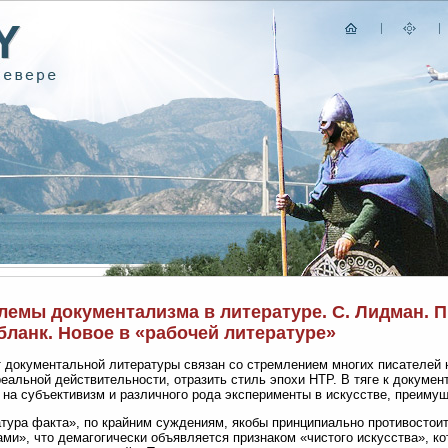
емы документализма в литературе. С. Лидман. П.
бланк. Новое в «рабочей литературе»
 документальной литературы связан со стремлением многих писателей н
еальной действительности, отразить стиль эпохи НТР. В тяге к докуме
 на субъективизм и различного рода эксперименты в искусстве, преиму
тура факта», по крайним суждениям, якобы принципиально противостои
ми», что демагогически объявляется признаком «чистого искусства», к