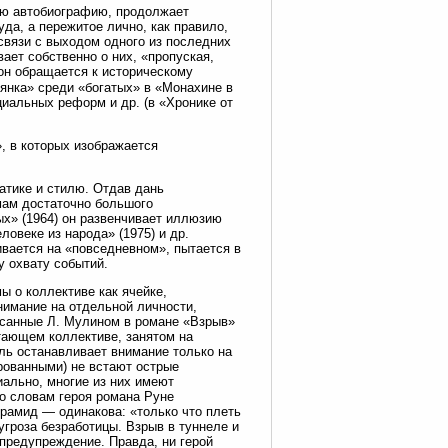
ую автобиографию, продолжает
уда, а пережитое лично, как правило,
связи с выходом одного из последних
ает собственно о них, «пропуская,
сон обращается к историческому
ьянка» среди «богатых» в «Монахине в
циальных реформ и др. (в «Хронике от
, в которых изображается
матике и стилю. Отдав дань
емам достаточно большого
ых» (1964) он развенчивает иллюзию
ловеке из народа» (1975) и др.
вается на «повседневном», пытается в
 охвату событий.
ы о коллективе как ячейке,
имание на отдельной личности,
исанные Л. Мулином в романе «Взрыв»
тающем коллективе, занятом на
ель останавливает внимание только на
рованными) не встают острые
иально, многие из них имеют
По словам героя романа Руне
рамид — одинакова: «только что плеть
угроза безработицы. Взрыв в туннеле и
 предупреждение. Правда, ни герой