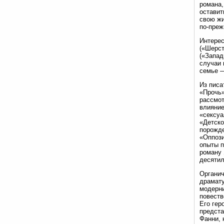
романа,
оставит
свою жи
по-преж
Интерес
(«Шерст
(«Запад
случаи 
семье —
Из писа
«Прочь»
рассмот
влияние
«сексуа
«Детско
порожде
«Оппози
опыты п
роману 
десятил
Органич
драмату
модерни
повеств
Его гер
предста
Фанни, 