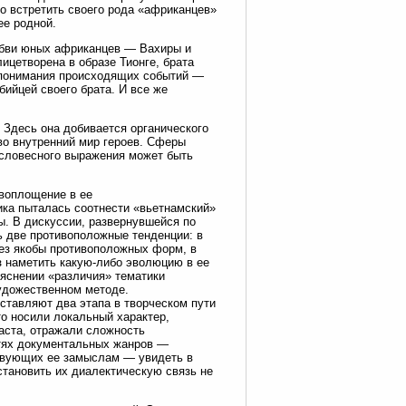
но встретить своего рода «африканцев»
ее родной.
юбви юных африканцев — Вахиры и
ицетворена в образе Тионге, брата
т понимания происходящих событий —
бийцей своего брата. И все же
 Здесь она добивается органического
во внутренний мир героев. Сферы
 словесного выражения может быть
воплощение в ее
тика пыталась соотнести «вьетнамский»
. В дискуссии, развернувшейся по
ь две противоположные тенденции: в
ез якобы противоположных форм, в
з наметить какую-либо эволюцию в ее
ыяснении «различия» тематики
художественном методе.
составляют два этапа в творческом пути
о носили локальный характер,
аста, отражали сложность
стях документальных жанров —
ствующих ее замыслам — увидеть в
становить их диалектическую связь не