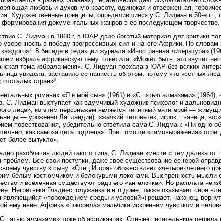
 появляется в разных романах) писательница дает исключительно слож
оряющая любовь и духовную красоту, одинокая и отверженная, героиче
ия. Художественные принципы, определившиеся у С. Лидман в 50-е гг.,
 формирования документальных жанров в ее последующем творчестве.
твие С. Лидман в 1960 г, в ЮАР дало богатый материал для критики по
 уверенность в победу прогрессивных сил и на юге Африки. По словам
2
 каждого»
. В беседе в редакции журнала «Иностранная литература» (19
шем избрала африканскую тему, ответила: «Может быть, это звучит неск
нская тема избрала меня». С. Лидман поехала в ЮАР без всяких литера
ьница увидела, заставило ее написать об этом, потому что честных лю
3
х отсталых стран»
.
ентальных романах «Я и мой сын» (1961) и «С пятью алмазами» (1964),
р, С. Лидман выступает как вдумчивый художник-психолог и дальновидн
вого лица», но этим персонажем является типичный антигерой — живущ
ьницы — уроженец Лапландии), «жалкий человечек, игрок, пьяница, вор»
рием повествования, убедительно ответила сама С. Лидман: «Ни одно об
тельно, как самозащита подлеца». При помощи «самовыражения» отрица
ет более выпукло».
дно разоблачая людей такого типа, С. Лидман вместе с тем далека от п
 проблем. Все свои поступки, даже свое существование ее герой оправ
своему чувству к сыну. «Отец Игоря» обожествляет «четырехлетнего пр
оим белым костюмчиком и белокурыми локонами. Выспренность мысли о
ество и вселенная существуют ради его «ангелочка». Но расплата неиз
ие. Негритянка Гладнес, служанка в его доме, также оказывает свое вли
м являющийся «порождением среды и условий») решает, наконец, вернут
ой ему няне: Африка «покорила» мальчика искренним чувством и челов
С пятью алмазами» тоже об африканцах. Отныне писательница решила 