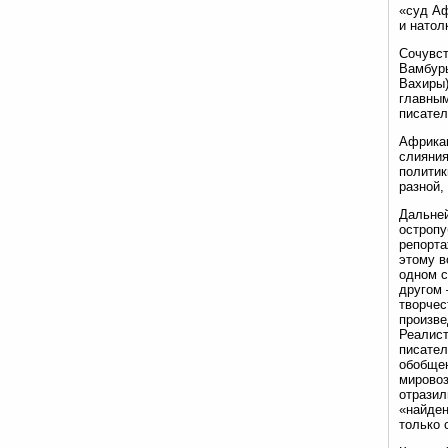
«суд Аф
и натол
Сочувст
Вамбуры
Вахиры)
главным
писател
Африкан
слияния
политик
разной,
Дальней
остропу
репорта
этому в
одном с
другом 
творчес
произве
Реалист
писател
обобщен
мировоз
отразил
«найден
только 