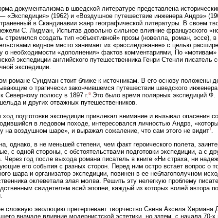
рма документализма в шведской литературе представлена историческим
) — «Экспедиция» (1962) и «Воздушное путешествие инженера Андрэ» (
траненный в Скандинавии жанр географической литературы. В своем т
нежели С. Лидман, Испытав довольно сильное влияние французского «нов
ь стремился создать тип «объективной» прозы (новелла, роман, эссе), 
ельствами видное место занимает их «расследование» с целью расширен
у о необходимости «дополнения» фактов комментариями, По «мотивам»
ской экспедиции английского путешественника Генри Стенли писатель с
чной экспедиции.
ом романе Сундман стоит ближе к источникам. В его основу положены 
ывающие о трагически закончившемся путешествии шведского инженера
6
к Северному полюсу в 1897 г.
Это было время полярных экспедиций Ф. 
ельда и других отважных путешественников.
 ход подготовки экспедиции привлекал внимание и вызывал опасения со
одившийся в ледовом походе, интересовался личностью Андрэ, «который
7
у на воздушном шаре», и выражал сожаление, что сам этого не видит
.
а, однако, в не меньшей степени, чем факт героического полета, заинт
ые, с одной стороны, с обстоятельствами подготовки экспедиции, а с д
. Через год после выхода романа писатель в книге «Ни страха, ни надеж
ующие его события с разных сторон. Перед ним остро встает вопрос о то
ого шара и организатор экспедиции, повинен в ее неблагополучном исхо
твенника оклеветала злая молва. Решить эту нелегкую проблему писат
дственным свидетелям всей эпопеи, каждый из которых волей автора п
.
е сложную эволюцию претерпевает творчество Свена Акселя Хермана Дел
шего вначале влияние модернистской эстетики, но затем, с начала 70-х г