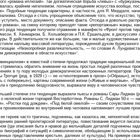
ого «романа иллюзий». Так догматическая борьба «левых» с «буржуазны
валась крайним нигилизмом, полным отрицанием искусства вообще, пос
е». Подобные тенденции характерны, в частности, для Я. Мюрдаля, нач
еализма. Отсюда и столь упрощенное объяснение того, что искусство, т
 уступить, место документу, описанию факта. Отсюда и довольно распр
е романа», на смену которому приходят такие «репортажные» жанры, как
го рода тенденции получили отражение в манифесте «Фронт против тир
кесон, К. Хенмарком, Б. Хольмбергом и П.К. Ёршильдом, в дискуссиях 
уры. В действительности же как большие, так и малые художественные
стояли наплыву массовой литературы, порожденной духом буржуазного
тизации. «Низкопробная развлекательность, — по словам А. Лундквиста
1
м демократизмом в области искусства»
.
винциализм» в известной степени продолжал традиции национальной ли
 стремилась обратить внимание на жизнь простых людей различных прови
ениях в ту пору молодых демократически настроенных литераторов. Пр
ы Тротциг (род. в 1929 г.) — ее «стихотворения в прозе» («Образы»), ис
ь с побережья»), картины современной жизни («Живые и мертвые», «Пред
ли к преодолению бездуховности, выражали веру в человеческое чувст
льшей степени эти тенденции выразили пьесы и романы Сары Лидман (ро
 о нелегкой жизни торпарей Вестерботтена. Романы С. Лидман 50-х — на
», «Ростки под дождем», «Под белой омелой» — своим сочувствием лю
м проникновением во внутренний мир человека напоминают лучшие прои
ее героев часто трагичны, подчинены, как казалось им, непонятной влас
дениях ранней пролетарской литературы, повествование ведется писат
ном (где описания быта и нравов до мельчайших деталей подчинены зад
х биографий и ситуаций) и символическом, обобщающем (с использова
енных представлениям крестьян, далеких от культуры). На примере сво