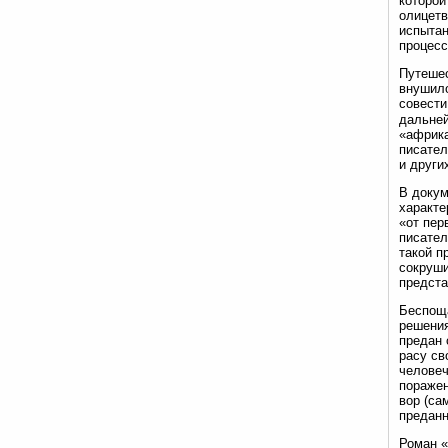
которой
олицетв
испытан
процесс
Путешес
внушило
совести
дальней
«африка
писател
и други
В докум
характе
«от пер
писател
такой п
сокруши
предста
Беспоща
решения
предан 
расу св
человеч
поражен
вор (са
преданн
Роман «