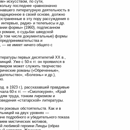
м» искусством, по сути,
кольку последнее «равнозначно
инавшего литературную деятельность в
радиционное в своей основе, должно
остраненные в эту пору рассуждения о
 интервью, радио- и телепьесы и др.
ании формы» (1960), подписанном
о романе, о судьбах шведской
 (в том числе документальные) формы
 предпринимательства и
, — не имеет ничего общего с
тературы первых десятилетий XX в.,
нций. Уже с 50-х гг. он проявился в
имером может служить творчество
торические романы («Обреченные»,
ательство», «Болезнь» и др.),
во.
д. в 1923 г.), рассказавшей правдивые
чала 60-х гг. — «Смолокурня», «Край
дям труда, тонким лиризмом и
зведения «статарской» литературы.
ти роковых обстоятельств. Как и в
ельницей на двух уровнях —
аче подробного и убедительного показа
нием мистических мотивов,
ей любимой героини Линды (образ