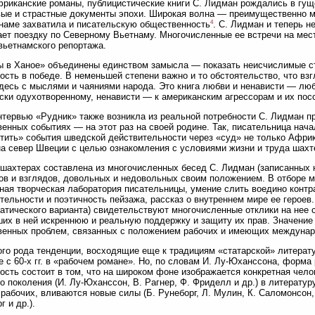
фриканские романы, публицистические книги С. Лидман рождались в гу
ые и страстные документы эпохи. Широкая волна — преимущественно 
4
наме захватила и писательскую общественность
. С. Лидман и теперь не
ет поездку по Северному Вьетнаму. Многочисленные ее встречи на мес
вьетнамского репортажа.
 в Ханое» объединены единством замысла — показать неисчислимые с
ость в победе. В неменьшей степени важно и то обстоятельство, что вз
десь с мыслями и чаяниями народа. Это книга любви и ненависти — люб
ски одухотворенному, ненависти — к американским агрессорам и их пос
нтервью «Рудник» также возникла из реальной потребности С. Лидман п
енных событиях — на этот раз на своей родине. Так, писательница на
тить» события шведской действительности через «суд» не только Африк
 на север Швеции с целью ознакомления с условиями жизни и труда шахт
 шахтерах составлена из многочисленных бесед С. Лидман (записанных
ов и взглядов, довольных и недовольных своим положением. В отборе м
ная творческая лаборатория писательницы, умение слить воедино конт
тельности и поэтичность пейзажа, рассказ о внутреннем мире ее героев.
атического варианта) свидетельствуют многочисленные отклики на нее 
их в ней искреннюю и реальную поддержку и защиту их прав. Значение 
енных проблем, связанных с положением рабочих и имеющих междунар
го рода тенденции, восходящие еще к традициям «статарской» литерат
е с 60-х гг. в «рабочем романе». Но, по словам И. Лу-Юханссона, форма
ость состоит в том, что на широком фоне изображается конкретная чел
о поколения (И. Лу-Юханссон, В. Рагнер, Ф. Фриделл и др.) в литерату
рабочих, вливаются новые силы (Б. Рунеборг, Л. Мулин, К. Саломонсон, Н
г и др.).