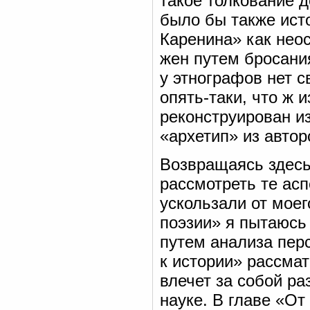
такое толкование 
было бы также ист
Каренина» как нео
жен путем бросания
у этнографов нет с
опять-таки, что ж 
реконструирован из
«архетип» из автор
Возвращаясь здесь
рассмотреть те асп
ускользали от моег
поэзии» я пытаюсь
путем анализа перс
к истории» рассма
влечет за собой ра
науке. В главе «От