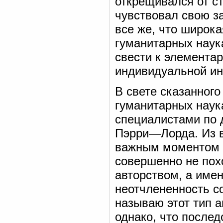
открещивался от ст
чувствовал свою з
все же, что широка
гуманитарных наука
свести к элемента
индивидуальной ин
В свете сказанног
гуманитарных наука
специалистами по 
Пэрри—Лорда. Из в
важным моментом и
совершенно не пох
авторством, а имен
неотчлененность со
называю этот тип 
однако, что после