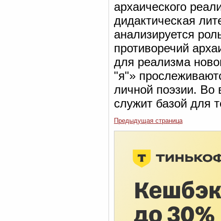
архаического реал
дидактическая лите
анализируется рол
противоречий арха
для реализма новог
"я"» прослеживаютс
личной поэзии. Во 
служит базой для 
Предыдущая страница