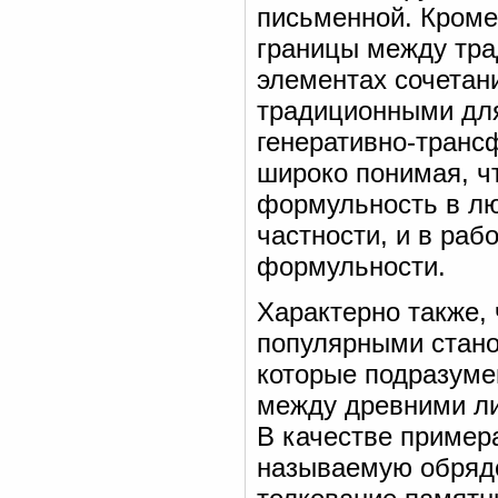
письменной. Кроме 
границы между тра
элементах сочетан
традиционными для
генеративно-транс
широко понимая, ч
формульность в лю
частности, и в ра
формульности.
Характерно также, 
популярными стано
которые подразуме
между древними ли
В качестве пример
называемую обрядо