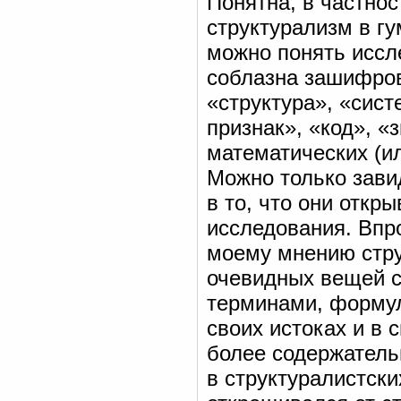
Понятна, в частнос
структурализм в г
можно понять иссле
соблазна зашифров
«структура», «сис
признак», «код», «
математических (и
Можно только завид
в то, что они откр
исследования. Впро
моему мнению стру
очевидных вещей с
терминами, формул
своих истоках и в 
более содержатель
в структуралистски