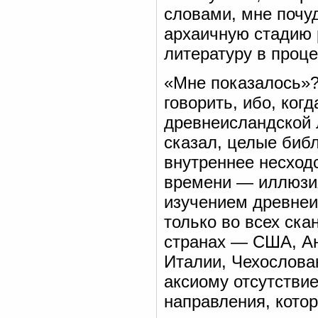
словами, мне почуд
архаичную стадию р
литературу в проце
«Мне показалось»?
говорить, ибо, когд
древнеисландской л
сказал, целые библ
внутреннее несходс
времени — иллюзия
изучением древнеи
только во всех ска
странах — США, Анг
Италии, Чехословак
аксиому отсутствие
направления, котор