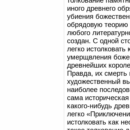
толкование памятни
иного древнего обр
убиения божествен
обрядовую теорию 
любого литературно
создан. С одной ст
легко истолковать
умерщвления божес
древнейших королей
Правда, их смерть 
художественный вы
наиболее последов
сама историческая
какого-нибудь древ
легко «Приключени
истолковать как н