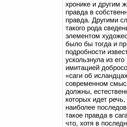
хронике и другим 
правда в собствен
правда. Другими с
такого рода сведе
элементом художе
было бы тогда и пр
подробности извест
ускользнула из его
имитацией добросо
«саги об исландца
современном смысл
должны, естественн
которых идет речь,
наиболее последов
такое правда в сага
что, хотя в послед