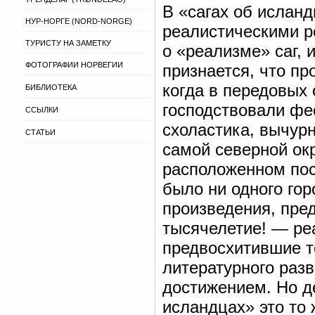
В «сагах об исланд
НУР-НОРГЕ (NORD-NORGE)
реалистическими р
ТУРИСТУ НА ЗАМЕТКУ
о «реализме» саг, 
ФОТОГРАФИИ НОРВЕГИИ
признается, что пр
когда в передовых
БИБЛИОТЕКА
господствовали фе
ССЫЛКИ
схоластика, вычур
СТАТЬИ
самой северной ок
расположенном поср
было ни одного гор
произведения, пре
тысячелетие! — реа
предвосхитившие т
литературного раз
достижением. Но д
исландцах» это то 