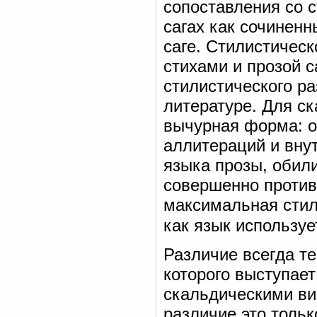
сопоставления со с
сагах как сочинен
саге. Стилистичес
стихами и прозой с
стилистического ра
литературе. Для ск
вычурная форма: о
аллитераций и вну
языка прозы, обил
совершенно против
максимальная стил
как язык используе
Различие всегда те
которого выступает
скальдическими вис
различие это толь