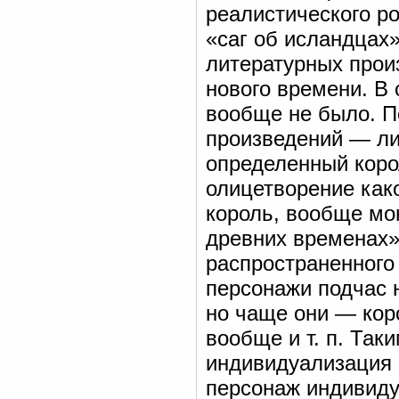
реалистического ро
«саг об исландцах
литературных прои
нового времени. В
вообще не было. П
произведений — либ
определенный корол
олицетворение како
король, вообще мона
древних временах»
распространенного
персонажи подчас н
но чаще они — кор
вообще и т. п. Так
индивидуализация 
персонаж индивиду