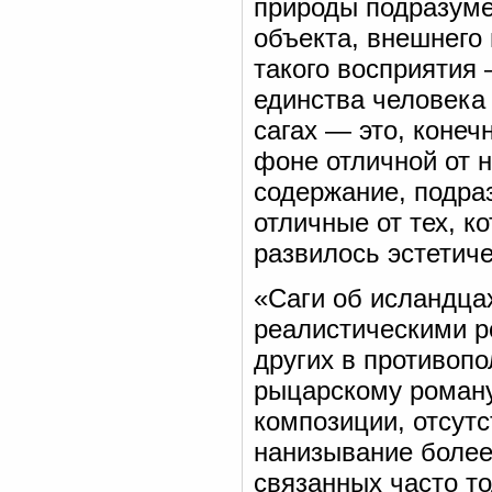
природы подразуме
объекта, внешнего 
такого восприятия
единства человека 
сагах — это, конеч
фоне отличной от 
содержание, подра
отличные от тех, к
развилось эстетич
«Саги об исландца
реалистическими ро
других в противоп
рыцарскому роману
композиции, отсут
нанизывание более
связанных часто т