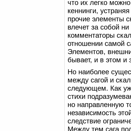
что их легко можн
кеннинги, устраня
прочие элементы с
влечет за собой н
комментаторы скаль
отношении самой с
Элементов, внешни
бывает, и в этом и
Но наиболее сущес
между сагой и ска
следующем. Как уже
стихи подразумеваю
но направленную т
независимость это
следствие огранич
Между тем сага под