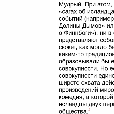
Мудрый. При этом, 
«сагах об исландца
событий (например,
Долины Дымов» или
о Финнбоги»), ни в
представляют собо
сюжет, как могло б
каким-то традицио
образовывали бы е
совокупности. Но е
совокупности едино
широте охвата дей
произведений миро
комедия, в которой
исландцы двух пер
4
общества.