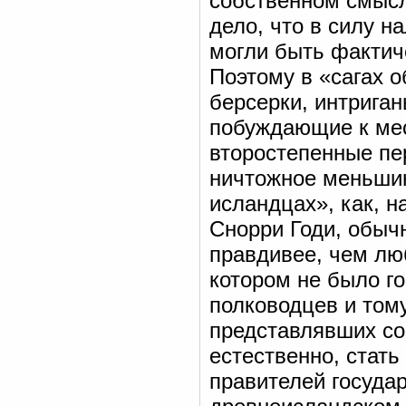
собственном смысл
дело, что в силу н
могли быть фактич
Поэтому в «сагах о
берсерки, интрига
побуждающие к мест
второстепенные пер
ничтожное меньшин
исландцах», как, 
Снорри Годи, обыч
правдивее, чем лю
котором не было го
полководцев и том
представлявших со
естественно, стат
правителей государ