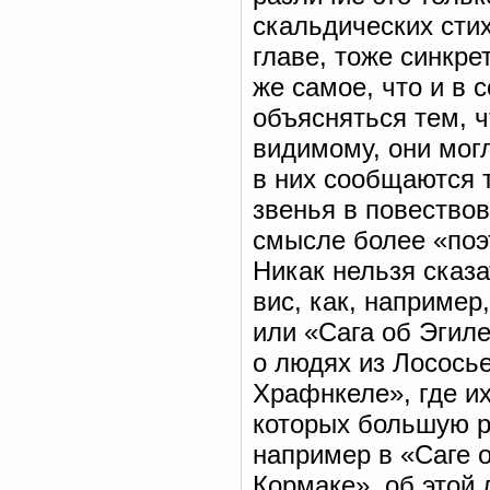
скальдических сти
главе, тоже синкре
же самое, что и в 
объясняться тем, ч
видимому, они могл
в них сообщаются 
звенья в повествов
смысле более «поэт
Никак нельзя сказа
вис, как, например
или «Сага об Эгиле
о людях из Лососье
Храфнкеле», где их
которых большую р
например в «Саге 
Кормаке», об этой