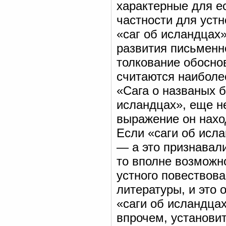
характерные для е
частности для устн
«саг об исландцах»
развития письменн
толкование обоснов
считаются наиболее
«Сага о названых б
исландцах», еще н
выражение он нахо
Если «саги об исла
— а это признавал
то вполне возможн
устного повествов
литературы, и это 
«саги об исландцах
впрочем, установи