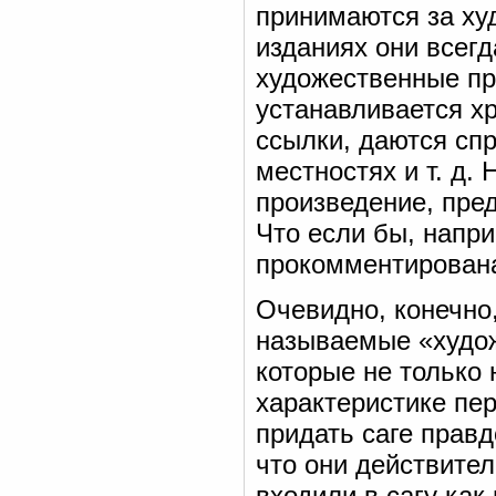
принимаются за ху
изданиях они всегд
художественные пр
устанавливается х
ссылки, даются сп
местностях и т. д.
произведение, пре
Что если бы, напр
прокомментирована
Очевидно, конечно,
называемые «худож
которые не только
характеристике пе
придать саге прав
что они действител
входили в сагу как