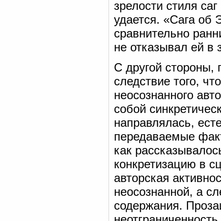
зрелости стиля саг
удается. «Сага об 
сравнительно ранни
не отказывал ей в 
С другой стороны, 
следствие того, чт
неосознанного авт
собой синкретическ
направлялась, есте
передаваемые факты
как рассказывалось
конкретизацию в сц
авторская активнос
неосознанной, а сл
содержания. Прозаи
неотграниченность