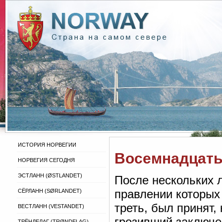
ИСТОРИЯ НОРВЕГИИ
Восемнадцать 
НОРВЕГИЯ СЕГОДНЯ
ЭСТЛАНН (ØSTLANDET)
После нескольких л
правлении которых
СЁРЛАНН (SØRLANDET)
треть, был принят,
ВЕСТЛАНН (VESTANDET)
грозивший заключен
ТРЁНДЕЛАГ (TRØNDELAG)