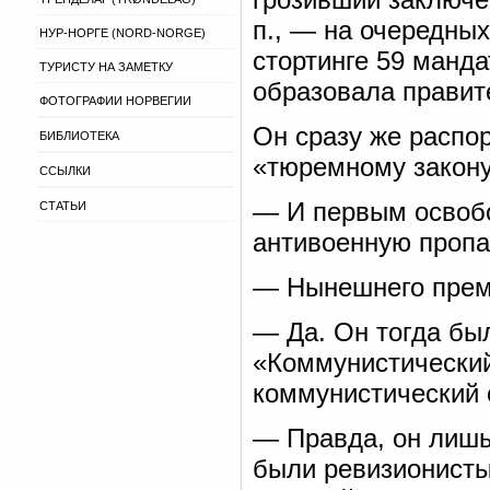
п., — на очередны
НУР-НОРГЕ (NORD-NORGE)
стортинге 59 манда
ТУРИСТУ НА ЗАМЕТКУ
образовала правит
ФОТОГРАФИИ НОРВЕГИИ
Он сразу же распо
БИБЛИОТЕКА
«тюремному закону
ССЫЛКИ
— И первым освобо
СТАТЬИ
антивоенную пропаг
— Нынешнего прем
— Да. Он тогда был
«Коммунистический
коммунистический 
— Правда, он лишь
были ревизионисты