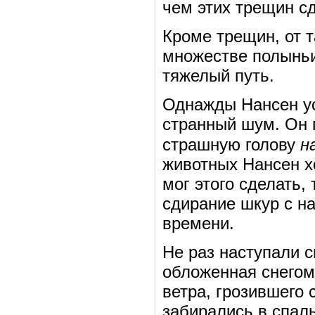
чем этих трещин сд
Кроме трещин, от 
множестве полыньи
тяжелый путь.
Однажды Нансен у
странный шум. Он 
страшную голову
н
животных Нансен хо
мог этого сделать,
сдирание шкур с н
времени.
Не раз наступали 
обложенная снего
ветра, грозившего 
забирались в спал