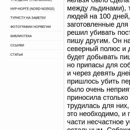
между льдинами), т
НУР-НОРГЕ (NORD-NORGE)
людей на 100 дней,
ТУРИСТУ НА ЗАМЕТКУ
заготовленные для 
ФОТОГРАФИИ НОРВЕГИИ
решил убивать пост
БИБЛИОТЕКА
пишу другим. Он на
ССЫЛКИ
северный полюс и д
СТАТЬИ
будет добывать пи
но припасы для со
и через девять дн
пришлось убить пе
было очень неприят
приносила столько
трудилась для них,
это необходимо, и
части несчастное у
остальным. Собаки 