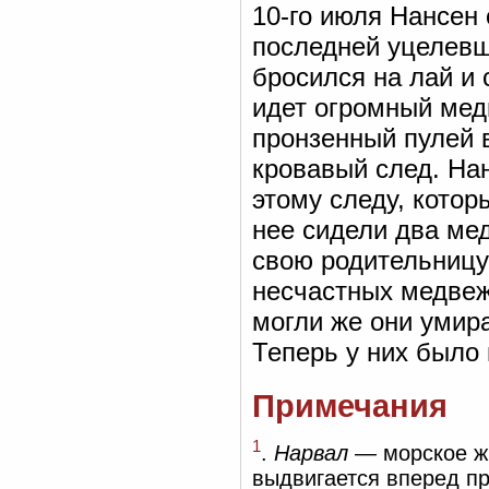
10-го июля Нансен 
последней уцелевш
бросился на лай и 
идет огромный мед
пронзенный пулей в
кровавый след. Нан
этому следу, котор
нее сидели два ме
свою родительницу
несчастных медвеж
могли же они умир
Теперь у них было
Примечания
1
.
Нарвал
— морское жи
выдвигается вперед пр