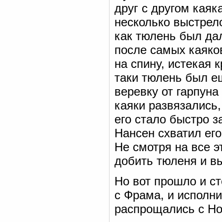
друг с другом каяк
несколько выстрело
как тюлень был да
после самых каяко
на спину, истекая к
таки тюлень был е
веревку от гарпуна
каяки развязались,
его стало быстро з
Нансен схватил ег
Не смотря на все э
добить тюленя и вы
Но вот прошло и ст
с Фрама, и исполни
распрощались с Но