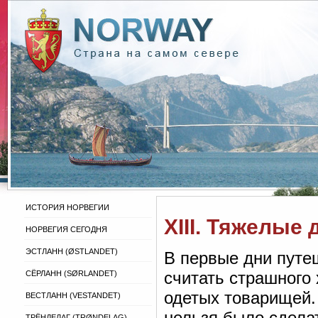
ИСТОРИЯ НОРВЕГИИ
XIII. Тяжелые 
НОРВЕГИЯ СЕГОДНЯ
ЭСТЛАНН (ØSTLANDET)
В первые дни путе
считать страшного
СЁРЛАНН (SØRLANDET)
одетых товарищей. 
ВЕСТЛАНН (VESTANDET)
нельзя было сдела
ТРЁНДЕЛАГ (TRØNDELAG)