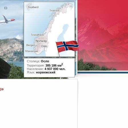
Столица:
Осло
2
Территория:
385 186 км
Население:
4 937 000 чел.
Язык:
норвежский
н»