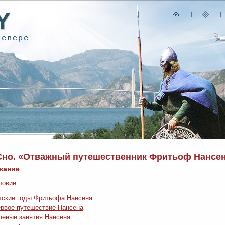
 Сно. «Отважный путешественник Фритьоф Нансе
жание
ловие
етские годы Фритьофа Нансена
Первое путешествие Нансена
 Ученые занятия Нансена