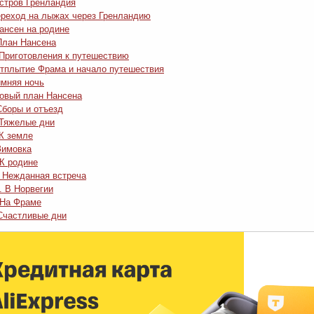
Остров Гренландия
ереход на лыжах через Гренландию
Нансен на родине
 План Нансена
. Приготовления к путешествию
Отплытие Фрама и начало путешествия
имняя ночь
Новый план Нансена
 Сборы и отъезд
. Тяжелые дни
 К земле
Зимовка
 К родине
. Нежданная встреча
I. В Норвегии
 На Фраме
Счастливые дни