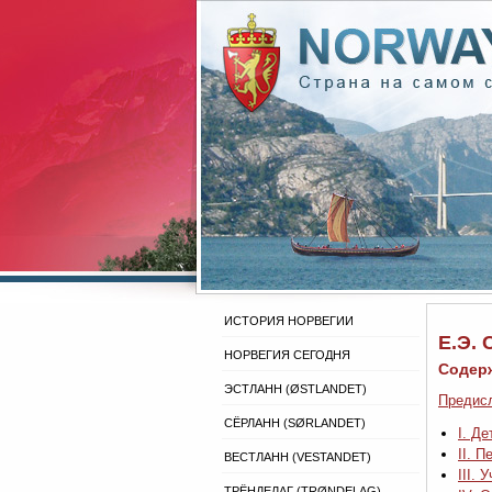
ИСТОРИЯ НОРВЕГИИ
Е.Э.
НОРВЕГИЯ СЕГОДНЯ
Содер
ЭСТЛАНН (ØSTLANDET)
Предис
СЁРЛАНН (SØRLANDET)
I. Д
II. 
ВЕСТЛАНН (VESTANDET)
III.
ТРЁНДЕЛАГ (TRØNDELAG)