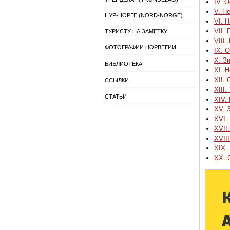
IV. 
V. П
НУР-НОРГЕ (NORD-NORGE)
VI. 
VII.
ТУРИСТУ НА ЗАМЕТКУ
VIII
ФОТОГРАФИИ НОРВЕГИИ
IX. 
X. З
БИБЛИОТЕКА
XI. 
XII.
ССЫЛКИ
XIII
СТАТЬИ
XIV.
XV. 
XVI.
XVII
XVII
XIX.
XX. 