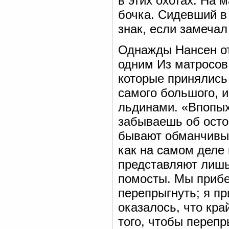
в этих охотах. На
бочка. Сидевший в
знак, если замечал
Однажды Нансен от
одним Из матросов
которые принялись 
самого большого, и
льдинами. «Впопыха
забываешь об осто
бывают обманчивы 
как на самом деле 
представляют лишь
помосты. Мы прибе
перепрыгнуть; я пр
оказалось, что кра
того, чтобы перепр