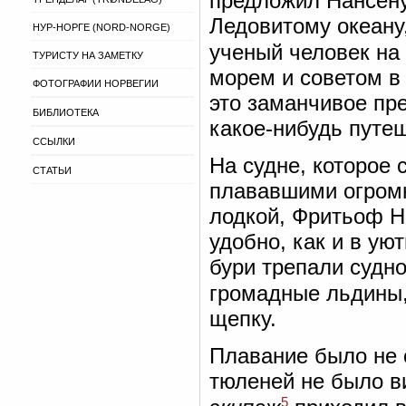
предложил Нансену
Ледовитому океану
НУР-НОРГЕ (NORD-NORGE)
ученый человек на
ТУРИСТУ НА ЗАМЕТКУ
морем и советом в
ФОТОГРАФИИ НОРВЕГИИ
это заманчивое пр
БИБЛИОТЕКА
какое-нибудь путеш
ССЫЛКИ
На судне, которое
СТАТЬИ
плававшими огром
лодкой, Фритьоф Н
удобно, как и в ую
бури трепали судно
громадные льдины,
щепку.
Плавание было не 
тюленей не было в
5