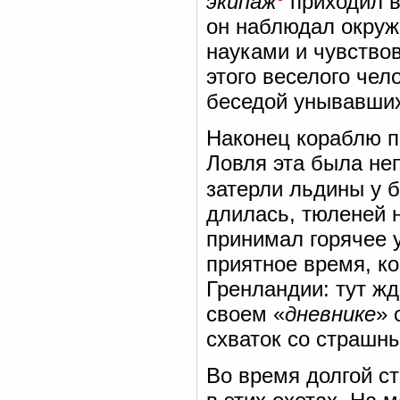
экипаж
приходил в
он наблюдал окруж
науками и чувство
этого веселого че
беседой унывавших
Наконец кораблю п
Ловля эта была не
затерли льдины у 
длилась, тюленей 
принимал горячее у
приятное время, ко
Гренландии: тут ж
своем «
дневнике
» 
схваток со страшн
Во время долгой с