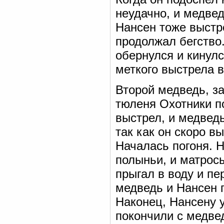
неудачно, и медвед
Нансен тоже выстре
продолжал бегство
обернулся и кинулс
меткого выстрела в
Второй медведь, з
тюленя Охотники п
выстрел, и медведь
так как он скоро в
Началась погоня. 
полыньи, и матросы
прыгал в воду и пе
медведь и Нансен п
Наконец, Нансену у
покончили с медве