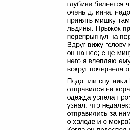
глубине белеется ч
очень длинна, надо
принять мишку там
льдины. Прыжок пр
перепрыгнул на пе
Вдруг вижу голову 
он на нее; еще мин
него я влепляю ему
вокруг почернела о
Подошли спутники 
отправился на кора
одежда успела про
узнал, что недалек
отправились за ним
о холоде и о мокро
Когда он подоспел 