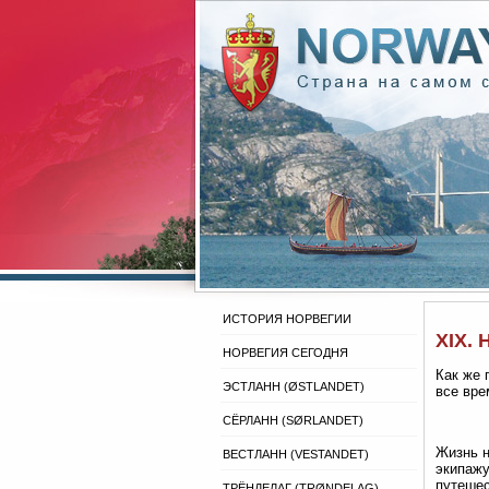
ИСТОРИЯ НОРВЕГИИ
XIX. 
НОРВЕГИЯ СЕГОДНЯ
Как же 
ЭСТЛАНН (ØSTLANDET)
все вре
СЁРЛАНН (SØRLANDET)
Жизнь н
ВЕСТЛАНН (VESTANDET)
экипажу
путешес
ТРЁНДЕЛАГ (TRØNDELAG)