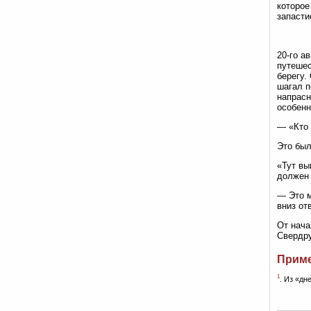
которое
запасти
20-го а
путешес
берегу.
шагал п
напрасн
особенн
— «Кто 
Это был
«Тут вы
должен 
— Это м
вниз от
От нача
Свердру
Прим
1
. Из «дн