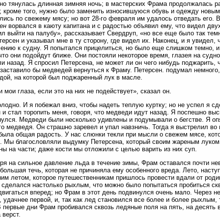
о тянулась длинная зимняя ночь; в мастерских Фрама продолжалась ра
; кроме того, нужно было заменить износившуюся обувь и одежду новы
лись по свежему мясу; но вот 28-го февраля им удалось отведать его. 
ен
ворвался в каюту капитана и с радостью объявил ему, что видел дву
л выйти на палубу», рассказывает Свердруп, «но все еще было так темно
терсен и указывал мне в ту сторону, где видел их. Наконец, и я увидел,
ению к судну. Я попытался прицелиться, но было еще слишком темно, и
что они подойдут ближе. Они постояли некоторое время, глазея на судно
и назад. Я спросил Петерсена, не может ли он чего нибудь поджарить, 
 заставило бы медведей вернуться к Фраму. Петерсен. подумал немного,
дой, на которой был поджаренный лук в масле.
 мои глаза, если это на них не подействует», сказал он.
лодно. И я побежал вниз, чтобы надеть теплую куртку; но не успел я сд
 и стал торопить меня, говоря, что медведи идут назад. Я поспешно выс
улся. Медведи были несколько удивлены и подумывали о бегстве. Я опя
о медведя. Он страшно заревел и упал навзничь. Тогда я выстрелил во в
была общая радость. У нас слюнки текли при мысли о свежем мясе, кот
. Мы благословляли выдумку Петерсена, который своим жареным луко
ны на части; даже кости мы отложили с целью варить из них суп.
ря на сильное давление льда в течение зимы, Фрам оставался почти не
большая течь, которая не причиняла ему особенного вреда. Лето, насту
им летом, которое путешественникам пришлось провести вдали от родин
 сделался настолько рыхлым, что можно было попытаться пробиться скв
двигаться вперед; но Фрам в этот день подвинулся очень мало. Через 
, удачнее первой, и, так как лед становился все более и более рыхлым
В первые дни Фрам пробивался сквозь ледяные поля на пять, на десять 
 верст.