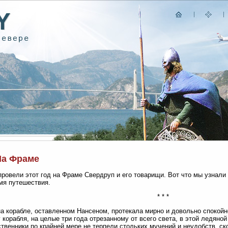
На Фраме
провели этот год на Фраме Свердруп и его товарищи. Вот что мы узнали 
мя путешествия.
* * *
а корабле, оставленном Нансеном, протекала мирно и довольно спокойн
 корабля, на целые три года отрезанному от всего света, в этой ледяно
твенники по крайней мере не терпели стольких мучений и неудобств, с