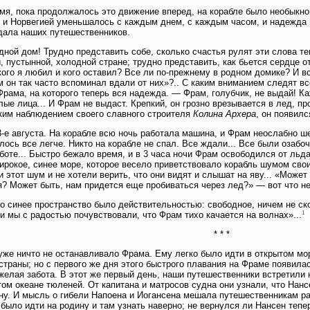
мя, пока продолжалось это движение вперед, на корабле было необыкн
и Норвегией уменьшалось с каждым днем, с каждым часом, и надежда н
дала наших путешественников.
дной дом! Трудно представить собе, сколько счастья рулят эти слова тем
, пустынной, холодной стране; трудно представить, как бьется сердце о
кого я любил и кого оставил? Все ли по-прежнему в родном домике? И в
ом он так часто вспоминал вдали от них»?.. С каким вниманием следят 
Фрама, на которого теперь вся надежда. — Фрам, голубчик, не выдай! Ка
лые лица... И Фрам не выдаст. Крепкий, он грозно врезывается в лед, про
ким наблюдением своего славного строителя
Колина Архера
, он появился
-е августа. На корабле всю ночь работала машина, и Фрам неослабно ш
лось все легче. Никто на корабле не спал. Все ждали... Все были озаб
аботе... Быстро бежало время, и в 3 часа ночи Фрам освободился от льд
ирокое, синее море, которое весело приветствовало корабль шумом свои
 этот шум и не хотели верить, что они видят и слышат на яву... «Может
? Может быть, нам придется еще пробиваться через лед?» — вот что н
то синее пространство было действительностью: свободное, ничем не ск
1
 и мы с радостью почувствовали, что Фрам тихо качается на волнах»...
* * *
уже ничто не останавливало Фрама. Ему легко было идти в открытом мор
страны; но с первого же дня этого быстрого плавания на Фраме появила
желая забота. В этот же первый день, наши путешественники встретили
ом океане тюленей. От капитана и матросов судна они узнали, что Нан
ну. И мысль о гибели Напоена и Иогансена мешала путешественникам р
было идти на родину и там узнать наверно; не вернулся ли Нансен тепе