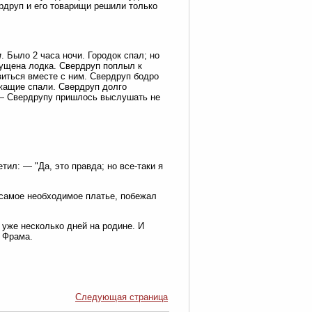
ердруп и его товарищи решили только
м
. Было 2 часа ночи. Городок спал; но
пущена лодка. Свердруп поплыл к
виться вместе с ним. Свердруп бодро
ужащие спали. Свердруп долго
, — Свердрупу пришлось выслушать не
тил: — "Да, это правда; но все-таки я
 самое необходимое платье, побежал
уже несколько дней на родине. И
 Фрама.
Следующая страница