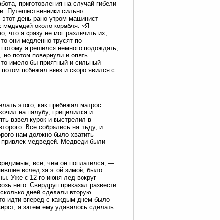
бота, приготовления на случай гибели
ми. Путешественники сильно
В этот день рано утром машинист
х медведей около корабля. «Я
, что я сразу не мог различить их,
 что они медленно трусят по
 потому я решился немного подождать,
, но потом повернули и опять
что имело бы приятный и сильный
 потом побежал вниз и скоро явился с
елать этого, как прибежал матрос
кочил на палубу, прицелился и
ть взвел курок и выстрелил в
торого. Все собрались на льду, и
орого нам должно было хватить
м привлек медведей. Медведи были
вредимым; все, чем он поплатился, —
пившее вслед за этой зимой, было
ы. Уже с 12-го июня лед вокруг
озь него. Свердруп приказал развести
несколько дней сделали вторую
, то идти вперед с каждым днем было
верст, а затем ему удавалось сделать