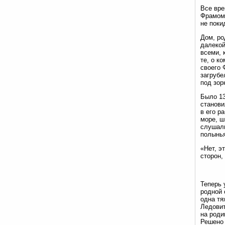
Все вре
Фрамом 
не поки
Дом, ро
далекой
всеми, 
те, о к
своего 
загрубе
под зор
Было 13
станови
в его р
море, ш
слушали
полынья
«Нет, э
сторон,
Теперь 
родной 
одна тя
Ледовит
на роди
Решено 