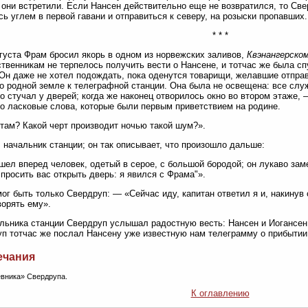
 они встретили. Если Нансен действительно еще не возвратился, то Св
сь углем в первой гавани и отправиться к северу, на розыски пропавших.
* * *
вгуста Фрам бросил якорь в одном из норвежских заливов,
Квэнангерско
твенникам не терпелось получить вести о Нансене, и тотчас же была с
 Он даже не хотел подождать, пока оденутся товарищи, желавшие отпра
о родной земле к телеграфной станции. Она была не освещена: все сл
о стучал у дверей; когда же наконец отворилось окно во втором этаже
о ласковые слова, которые были первым приветствием на родине.
там? Какой черт производит ночью такой шум?».
 начальник станции; он так описывает, что произошло дальше:
шел вперед человек, одетый в серое, с большой бородой; он лукаво заме
просить вас открыть дверь: я явился с Фрама"».
ог быть только Свердруп: — «Сейчас иду, капитан ответил я и, накинув
ворять ему».
льника станции Свердруп услышал радостную весть: Нансен и Иогансен 
п тотчас же послал Нансену уже известную нам телеграмму о прибытии
ечания
евника» Свердрупа.
К оглавлению