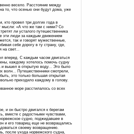
овенно весело. Расстояние между
а то, что осенью они будут дома, уже
, кто провел три долгих года в
т мысли: «А что же там с ними? Со
стретят ли усталого путешественника
все эти люди за каждым движением
жется, так и говорят мужественные,
бивая себе дорогу в ту страну, где,
 на свет...
ел вперед. С каждым часом двигаться
очены, каждому хотелось помочь судну
а и вышел в открытую воду... Это было
х волн... Путешественники смотрели,
 быть, это только большая открытая
евольно приходило каждому в голову.
ованное море расстилалось со всех
е, и он быстро двигался к берегам
сь, вместе с радостными чувствами,
 норвежское судно, поджидавшее в
сен и его товарищ еще не возвращались
адоваться своему возвращению.
рь, после ухода норвежского судна,