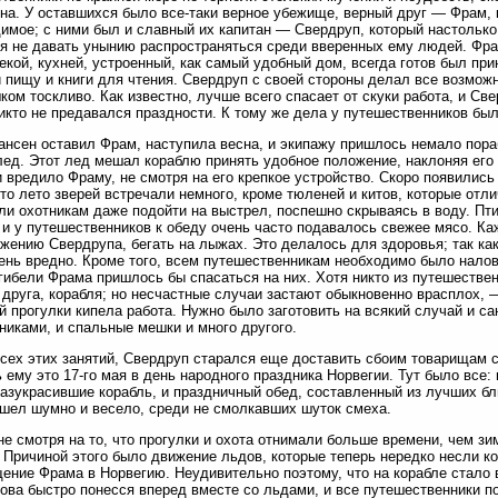
на. У оставшихся было все-таки верное убежище, верный друг — Фрам, к
имое; с ними был и славный их капитан — Свердруп, который настолько
я не давать унынию распространяться среди вверенных ему людей. Фр
екой, кухней, устроенный, как самый удобный дом, всегда готов был пр
и пищу и книги для чтения. Свердруп с своей стороны делал все возмож
ком тоскливо. Как известно, лучше всего спасает от скуки работа, и Св
икто не предавался праздности. К тому же дела у путешественников был
ансен оставил Фрам, наступила весна, и экипажу пришлось немало пор
ед. Этот лед мешал кораблю принять удобное положение, наклоняя его в
и вредило Фраму, не смотря на его крепкое устройство. Скоро появились
это лето зверей встречали немного, кроме тюленей и китов, которые от
ли охотникам даже подойти на выстрел, поспешно скрываясь в воду. Пт
 и у путешественников к обеду очень часто подавалось свежее мясо. Ка
жению Свердрупа, бегать на лыжах. Это делалось для здоровья; так ка
ень вредно. Кроме того, всем путешественникам необходимо было наловч
гибели Фрама пришлось бы спасаться на них. Хотя никто из путешестве
 друга, корабля; но несчастные случаи застают обыкновенно врасплох, 
й прогулки кипела работа. Нужно было заготовить на всякий случай и са
никами, и спальные мешки и много другого.
сех этих занятий, Свердруп старался еще доставить сбоим товарищам 
 ему это 17-го мая в день народного праздника Норвегии. Тут было все: 
азукрасившие корабль, и праздничный обед, составленный из лучших бл
шел шумно и весело, среди не смолкавших шуток смеха.
не смотря на то, что прогулки и охота отнимали больше времени, чем з
 Причиной этого было движение льдов, которые теперь нередко несли ко
ение Фрама в Норвегию. Неудивительно поэтому, что на корабле стало 
ова быстро понесся вперед вместе со льдами, и все путешественники п