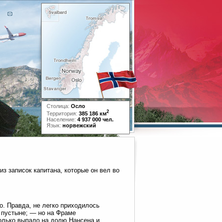
Столица:
Осло
2
Территория:
385 186 км
Население:
4 937 000 чел.
Язык:
норвежский
из записок капитана, которые он вел во
о. Правда, не легко приходилось
й пустыне; — но на Фраме
колько выпало на долю Нансена и