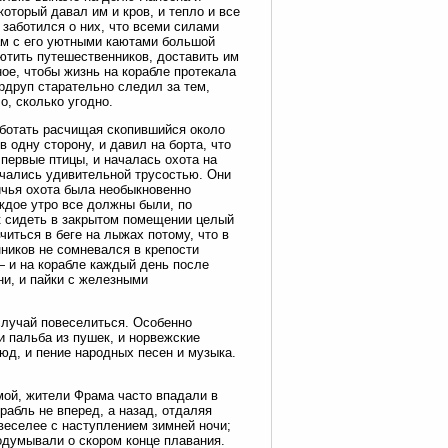
оторый давал им и кров, и тепло и все
 заботился о них, что всеми силами
ам с его уютными каютами большой
иютить путешественников, доставить им
ное, чтобы жизнь на корабле протекала
ердруп старательно следил за тем,
о, сколько угодно.
аботать расчищая скопившийся около
 одну сторону, и давил на борта, что
 первые птицы, и началась охота на
личались удивительной трусостью. Они
ичья охота была необыкновенно
ждое утро все должны были, по
к сидеть в закрытом помещении целый
иться в беге на лыжах потому, что в
нников не сомневался в крепости
— и на корабле каждый день после
ни, и пайки с железными
случай повеселиться. Особенно
и пальба из пушек, и норвежские
юд, и пение народных песен и музыка.
имой, жители Фрама часто впадали в
рабль не вперед, а назад, отдаляя
веселее с наступлением зимней ночи;
одумывали о скором конце плавания.