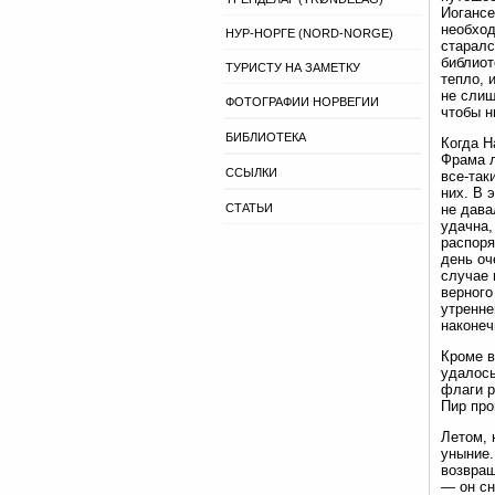
Иогансе
необход
НУР-НОРГЕ (NORD-NORGE)
старалс
библиот
ТУРИСТУ НА ЗАМЕТКУ
тепло, 
не слиш
ФОТОГРАФИИ НОРВЕГИИ
чтобы н
БИБЛИОТЕКА
Когда Н
Фрама л
ССЫЛКИ
все-так
них. В 
СТАТЬИ
не дава
удачна,
распоря
день оч
случае 
верного
утренне
наконеч
Кроме в
удалось
флаги р
Пир про
Летом, 
уныние.
возвращ
— он сн