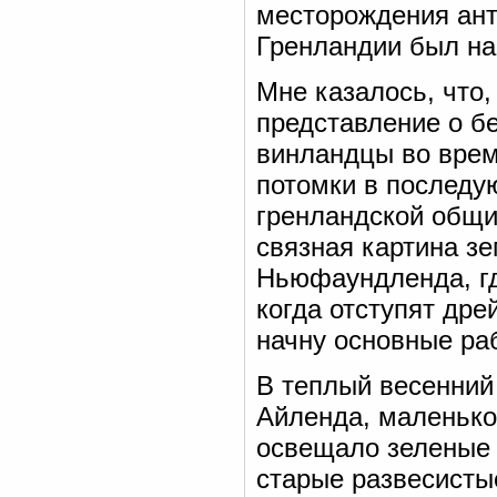
месторождения ант
Гренландии был най
Мне казалось, что,
представление о бе
винландцы во время
потомки в последу
гренландской общи
связная картина зе
Ньюфаундленда, гд
когда отступят др
начну основные ра
В теплый весенний 
Айленда, маленьког
освещало зеленые 
старые развесисты