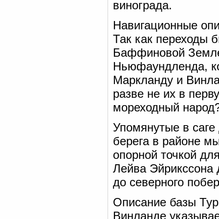
винограда.
Навигационные опи
Так как переходы б
Баффиновой Земле
Ньюфаундленда, ко
Маркланду и Винла
разве не их в перв
мореходный народ
Упомянутые в саге
берега в районе м
опорной точкой дл
Лейва Эйрикссона 
до северного поб
Описание базы Тур
Винланде указывае