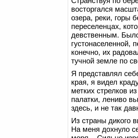
Странствуя по бер
восторгался масшта
озера, реки, горы 
переселенцах, кот
девственным. Было
густонаселенной, 
конечно, их радов
тучной земле по св
Я представлял себе
края, я видел крад
метких стрелков из
палатки, лениво в
здесь, и не так дав
Из страны дикого 
На меня дохнуло се
моря... Сильно изр