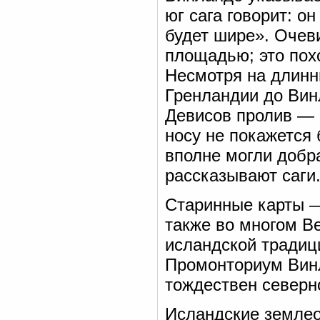
юг сага говорит: о
будет шире». Очев
площадью; это пох
Несмотря на длинн
Гренландии до Вин
Девисов пролив — 
носу не покажется
вполне могли добра
рассказывают саги
Старинные карты —
также во многом В
исландской традиц
Промонториум Винл
тождествен северн
Исландские землео