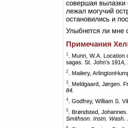
совершая вылазки 
лежал могучий ост
остановились и по
Улыбнется ли мне 
Примечания Хел
1
. Munn, W.A. Location o
sagas. St. John's 1914, 
2
. Mailery, ArlingtonHum
3
. Meldgaard, Jørgen. Fra
84.
4
. Godfrey, William S. V
5
. Brøndsted, Johannes
Smithson. Instn. Wash.
6