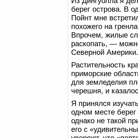
Из Дингуолла я дел
берег острова. В о
Пойнт мне встрети
похожего на гренла
Впрочем, жилые сл
раскопать, — можно
Северной Америки
Растительность кр
приморские област
для земледелия пл
черешня, и казало
Я принялся изучать
одном месте берег
однако не такой п
его с «удивительн
уверяют, что «пов