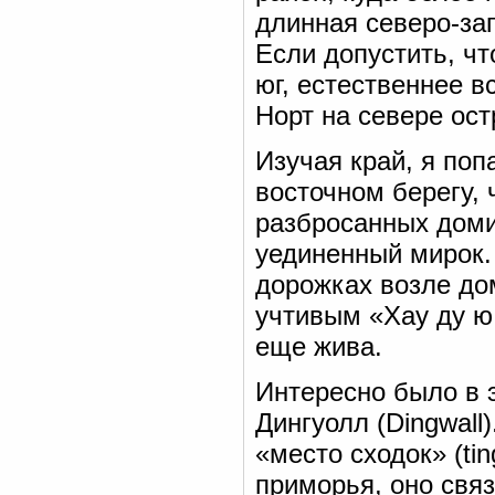
длинная северо-за
Если допустить, ч
юг, естественнее в
Норт на севере ост
Изучая край, я поп
восточном берегу,
разбросанных доми
уединенный мирок.
дорожках возле до
учтивым «Хау ду ю 
еще жива.
Интересно было в э
Дингуолл (Dingwall
«место сходок» (tin
приморья, оно связ