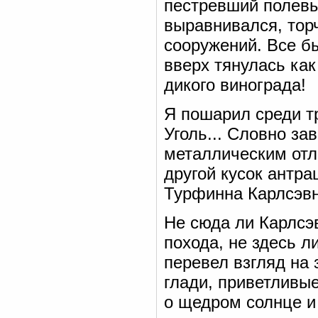
пестревший полевым
выравнивался, тор
сооружений. Все б
вверх тянулась как
дикого винограда!
Я пошарил среди тр
Уголь... Словно за
металлическим отл
другой кусок антр
Турфинна Карлсэвн
Не сюда ли Карлсэ
похода, не здесь л
перевел взгляд на
глади, приветливы
о щедром солнце и