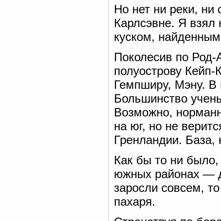
Но нет ни реки, ни
Карлсэвне. Я взял 
куском, найденным 
Поколесив по Род-А
полуострову Кейп-К
Гемпширу, Мэну. В
Большинство учен
Возможно, норманн
на юг, но не верит
Гренландии. База, 
Как бы то ни было,
южных районах — д
заросли совсем, т
пахаря.