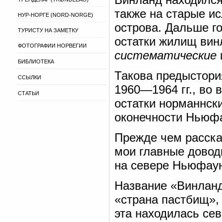
также на старые и
НУР-НОРГЕ (NORD-NORGE)
острова. Дальше го
ТУРИСТУ НА ЗАМЕТКУ
остатки жилищ вин
ФОТОГРАФИИ НОРВЕГИИ
систематические
БИБЛИОТЕКА
Такова предыстори
ССЫЛКИ
1960—1964 гг., во
СТАТЬИ
остатки норманнск
оконечности Ньюф
Прежде чем расска
мои главные доводы
на севере Ньюфау
Название «Винланд»
«страна пастбищ», 
эта находилась се