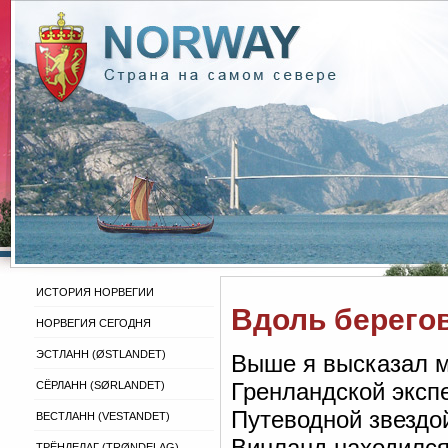
ИСТОРИЯ НОРВЕГИИ
Вдоль берего
НОРВЕГИЯ СЕГОДНЯ
ЭСТЛАНН (ØSTLANDET)
Выше я высказал м
Гренландской экспе
СЁРЛАНН (SØRLANDET)
Путеводной звездой
ВЕСТЛАНН (VESTANDET)
Винланд находился
ТРЁНДЕЛАГ (TRØNDELAG)