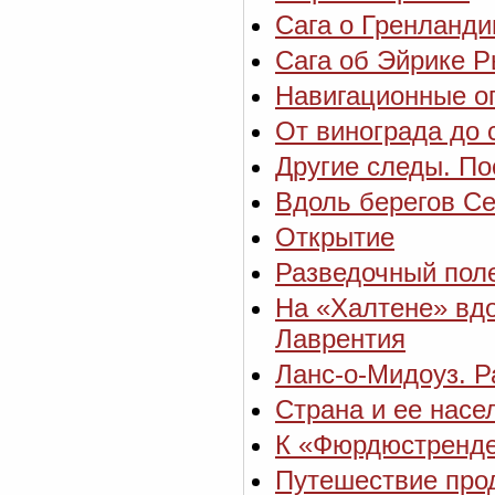
Сага о Гренланди
Сага об Эйрике 
Навигационные оп
От винограда до 
Другие следы. П
Вдоль берегов С
Открытие
Разведочный пол
На «Халтене» вдо
Лаврентия
Ланс-о-Мидоуз. Р
Страна и ее насе
К «Фюрдюстренд
Путешествие про