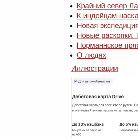
Крайний север Л
К индейцам наск
Новая экспедици
Новые раскопки. 
Норманнское пря
О людях
Иллюстрации