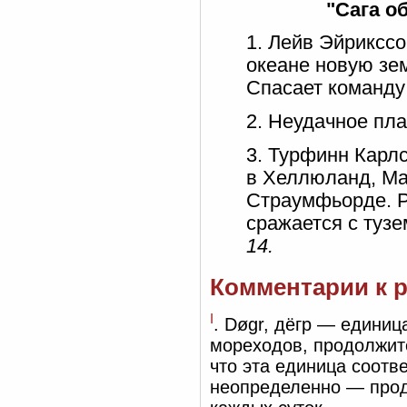
"Сага о
1. Лейв Эйрикссо
океане новую зе
Спасает команду 
2. Неудачное пл
3. Турфинн Карлс
в Хеллюланд, Ма
Страумфьорде. Ра
сражается с туз
14.
Комментарии к 
I
. Døgr, дёгр — едини
мореходов, продолжите
что эта единица соотв
неопределенно — прод