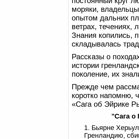
постоянный круг л
моряки, владельцы
опытом дальних пл
ветрах, течениях, 
Знания копились, 
складывалась трад
Рассказы о похода
истории гренландс
поколение, их знал
Прежде чем рассма
коротко напомню, ч
«Сага об Эйрике Р
"Сага о
1. Бьярне Херьу
Гренландию, сбив