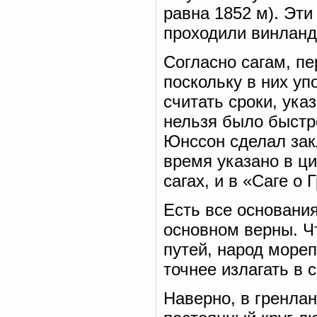
равна 1852 м). Эт
проходили винланд
Согласно сагам, пе
поскольку в них уп
считать сроки, ука
нельзя было быстр
Юнссон сделал закл
время указано в ц
сагах, и в «Саге о
Есть все основания
основном верны. Ч
путей, народ море
точнее излагать в 
Наверно, в гренла