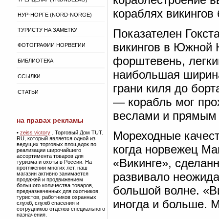
кораблях викингов
НУР-НОРГЕ (NORD-NORGE)
ТУРИСТУ НА ЗАМЕТКУ
Показателен Гокста
викингов в Южной 
ФОТОГРАФИИ НОРВЕГИИ
форштевень, легкий
БИБЛИОТЕКА
наибольшая ширина
ССЫЛКИ
грани киля до борт
СТАТЬИ
— корабль мог про
веслами и прямым 
на правах рекламы
Мореходные качест
•
zeiss victory
. Торговый Дом TUT.
RU, который является одной из
ведущих торговых площадок по
когда норвежец Маг
реализации широчайшего
ассортимента товаров для
«Викинге», сделан
туризма и охоты в России. На
протяжении многих лет, наш
развивало неожида
магазин активно занимается
продажей и продвижением
большого количества товаров,
большой волне. «Ви
предназначенных для охотников,
туристов, работников охранных
иногда и больше. 
служб, служб спасения и
сотрудников отделов специального
назначения.