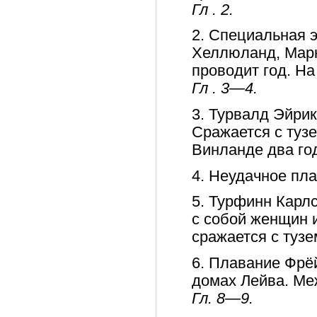
Гл . 2.
2. Специальная 
Хеллюланд, Марк
проводит год. На
Гл . 3—4.
3. Турвалд Эйрик
Сражается с туз
Винланде два год
4. Неудачное пл
5. Турфинн Карл
с собой женщин и
сражается с туз
6. Плавание Фрё
домах Лейва. Ме
Гл. 8—9.