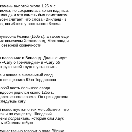
камень высотой около 1,25 м с
исчез, но сохранилась копия надписи.
инланд» и что камень был памятником
ьсен считает, что слова «Винланд» в
а, погибшего у восточного берега
ульсона Резена (1605 г.), а также еще
На них помечены Хеллюланд, Маркланд и
т северной оконечности
о плаваниях в Винланд. Дальше идут
 «Сагу о Гренландии» и «Сагу об
х рукописей трудно установить.
а и вошла в знаменитый свод
ого священника Юна Тордарсона.
собой часть большого свода
ндссон родился около 1265 г.,
ударственного совета. Он принадлежал
следуешь сагу.
 повествуется о тех же событиях, что
так и по существу. Шведский
влены
поправками
, которые сам Хаук
ть «Сколхолтсбук».
мущественно говорит о роде Эйрика