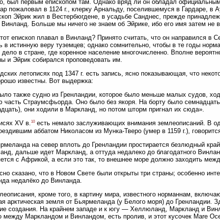
о, был первым епископом там. Однако вряд ли он обладал официальным
р пожаловал в 1124 г., клерку Арнальду, поселившемуся в Гардаре, в А
скоп Эйрик жил в Вестербюгдене, в усадьбе Санднес, прежде принадле
 Винланд. Больше мы ничего не знаем об Эйрике, ибо его имя затем не в
тот епископ плавал в Винланд? Принято считать, что он направился в 
ь в истинную веру туземцев; однако сомнительно, чтобы в те годы норма
 дело в стране, где коренное население многочисленно. Вполне вероятн
ы и Эйрик собирался проповедовать им.
дских летописях под 1347 г. есть запись, ясно показывающая, что неко
орошо известны. Вот выдержка:
ыло также судно из Гренландии, которое было меньше малых судов, хо
 часть Страумсфьорда. Оно было без якоря. На борту было семнадцать 
дцать), они ходили в Маркланд, но потом шторм пригнал их сюда».
10
исях XV в.
есть немало заслуживающих внимания землеописаний. В одн
оездившим аббатом Николасом из Мунка-Тверо (умер в 1159 г.), говоритс
рмеланда на север вплоть до Гренландии простирается безлюдный кра
нд, дальше идет Маркланд, а оттуда недалеко до благодатного Винланд
ется с Африкой, а если это так, то внешнее море должно заходить ме
сно сказано, что в Новом Свете были открыты три страны; особенно инте
да недалёко до Винланда.
леописания, кроме того, в картину мира, известного норманнам, включа
я арктическая земля от Бьярмеланда (у Белого моря) до Гренландии. Зд
ие создания. На крайнем западе и к югу — Хеллюланд, Маркланд и Вин
о между Маркландом и Винландом, есть пролив, и этот кусочек Mare O