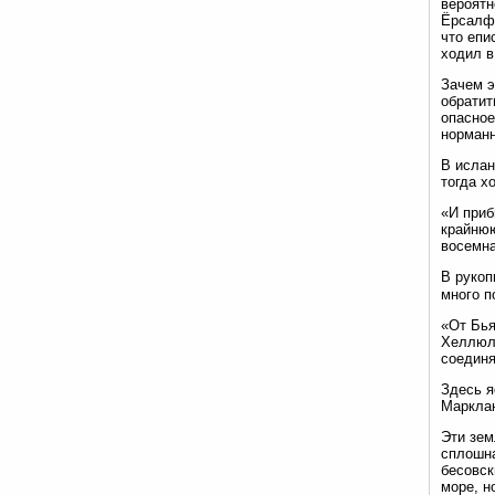
вероятн
Ёрсалфа
что епи
ходил в
Зачем э
обратит
опасное
норманн
В ислан
тогда х
«И приб
крайнюю
восемна
В рукоп
много п
«От Бья
Хеллюла
соединя
Здесь я
Марклан
Эти зем
сплошна
бесовск
море, н