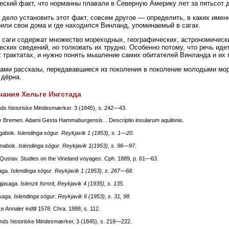
еский факт, что норманны плавали в Северную Америку лет за пятьсот 
 дело установить этот факт, совсем другое — определить, в каких имен
оили свои дома и где находился Винланд, упоминаемый в сагах.
 саги содержат множество мореходных, географических, астрономически
еских сведений, но толковать их трудно. Особенно потому, что речь иде
 трактатах, и нужно понять мышление самих обитателей Винланда и их 
ами рассказы, передававшиеся из поколения в поколение молодыми мор
 дёрна.
ания Хельге Ингстада
nds historiske Mindesmærker. 3 (1845), s. 242—43.
v Bremen. Adami Gesta Hammaburgensis... Descriptio insularum aquilonis.
ngabok.
Islendinga sögur. Reykjavik 1 (1953), s. 1—20.
åmabok.
Islendinga sögur. Reykjavik 1(1953), s. 96—97.
 Qustav. Studies on the Vineland voyages. Cph. 1889, p. 61—63.
saga.
Islendinga sögur. Reykjavik 1 (1953), s. 267—68.
gjasaga.
Islenzk fornrit, Reykjavik 4 (1935), s. 135.
 saga.
Islendinga sögur. Reykjavik 6 (1953), s. 31, 98.
ke Annaler indtll 1578. Chra. 1888, s. 112.
ands historiske Mindesmærker, 3 (1845), s. 218—222.