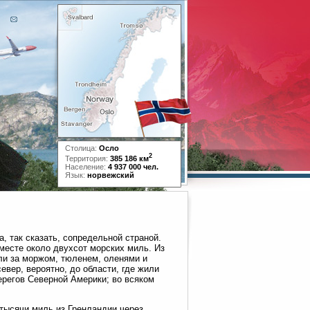
Столица:
Осло
2
Территория:
385 186 км
Население:
4 937 000 чел.
Язык:
норвежский
, так сказать, сопредельной страной.
месте около двухсот морских миль. Из
ли за моржом, тюленем, оленями и
евер, вероятно, до области, где жили
ерегов Северной Америки; во всяком
тысячи миль из Гренландии через