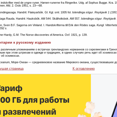
 indskrifter med de yngre runer. Hønen-runerne fra Ringerike. Udg. af Sophus Bugge. Kra. 190
onen. Afd. 2. Oslo 1951, s. 23—68.
endingasaga. Handrit: Flateyarbòk. Gl. Kgl. sml. 1005 fol.
Islendinga sögur. Reykjavik 1 (195
 Saga Rauda. Handrit: Hauksbòk. AM 544. Skálholtsbok. AM 557.
Islendinga sögur. Reykjavik
n, Sven B.F. Sagorna om Vinland. I. Handskrifterna till Erik den Rödes saga.
Kungl. Vitterhet
292 s.
ne-Hardy, G.M. The Norse discoveries of America. Oxf. 1921, p. 139.
тарии к русскому изданию
о различным упоминаниям о встречах гренландских норманнов со скрелингами в Гренл
ным при этом штрихам в одежде и традициях, в одних случаях речь идет об эскимосах,
т об эскимосах.
Oceanum, Море-Океан — средневековое название Мирового океана, существовавшее д
ущая страница
К оглавлению