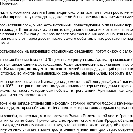
 Норвегию.
м, что норманны жили в Гренландии около пятисот лет; они просто не 
 бы вправе это утверждать, даже если бы не располагали письменными
посчастливилось, у нас есть источники, повествующие о плаваниях нор
на западе. В некоторых источниках сведения о плаваниях отрывочны и сл
е плавания в Винланд, как раз делает эти сообщения особенно ценными.
 записаны лет через двести после самого события, в них достаточно по
емли.
остановлюсь на важнейших отрывочных сведениях, потом скажу о сагах
2
шее сообщение (около 1070 г.) мы находим у немца Адама Бременского
о, при дворе Свейна Эстридссона. Адам Бременский рассказывает про о
т Винландом, потому что там растет дикий виноград, дающий превосходн
 строках, во многом вызывающих сомнение, мы еще будем говорить даль
3
исландский рассказ о Винланде содержится в «Ислендингабуке»
, напи
 в 1067 г. в стране, где мог получить наиболее верные сведения о краях
ркель Геллисон, который сам побывал в Гренландии. Ари пишет, как Эй
дию, и затем продолжает:
токе и на западе страны они находили стоянки, остатки лодок и каменные
и люди, которые обитают в Винланде и которых гренландские норманны
ы узнаём, во-первых, что во времена Эйрика Рыжего в той части Гренла
х жителей не было. Примечательно, кроме того, что Ари Фроди, объяс
, вынужден был обратиться к тому, что он знал о жителях другой стран
ние он явно считает вполне достаточным и понятным для своих совреме