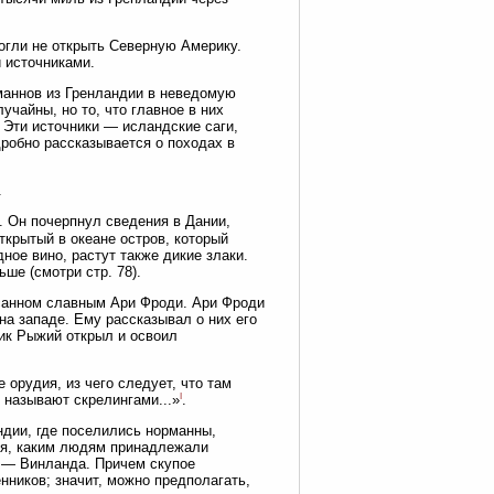
могли не открыть Северную Америку.
 источниками.
маннов из Гренландии в неведомую
учайны, но то, что главное в них
 Эти источники — исландские саги,
дробно рассказывается о походах в
.
. Он почерпнул сведения в Дании,
ткрытый в океане остров, который
ое вино, растут также дикие злаки.
ше (смотри стр. 78).
санном славным Ари Фроди. Ари Фроди
 на западе. Ему рассказывал о них его
рик Рыжий открыл и освоил
 орудия, из чего следует, что там
I
 называют скрелингами...»
.
ндии, где поселились норманны,
няя, каким людям принадлежали
ы — Винланда. Причем скупое
нников; значит, можно предполагать,