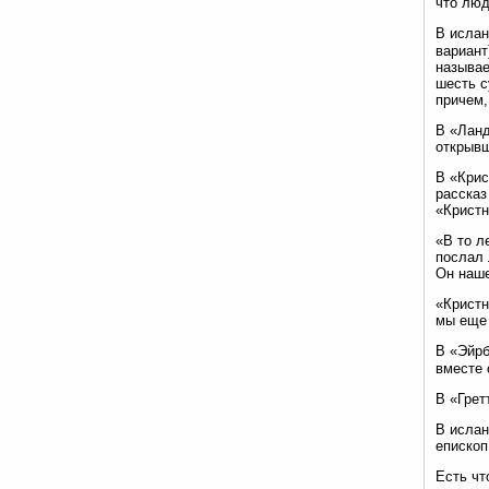
что люд
В исла
вариант
называе
шесть с
причем,
В «Ланд
открывш
В «Крис
рассказ
«Кристн
«В то л
послал 
Он наше
«Кристн
мы еще 
В «Эйрб
вместе 
В «Грет
В ислан
епископ
Есть чт