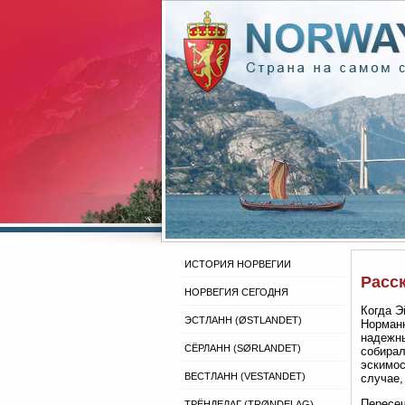
ИСТОРИЯ НОРВЕГИИ
Расс
НОРВЕГИЯ СЕГОДНЯ
Когда Э
ЭСТЛАНН (ØSTLANDET)
Норманн
надежны
СЁРЛАНН (SØRLANDET)
собирал
эскимос
ВЕСТЛАНН (VESTANDET)
случае,
Пересеч
ТРЁНДЕЛАГ (TRØNDELAG)