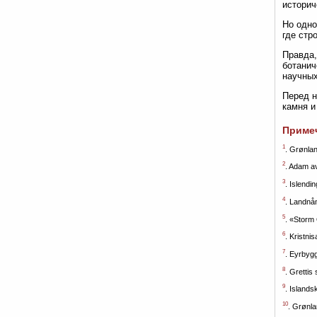
историч
Но одно
где стр
Правда,
ботанич
научных
Перед н
камня и
Примеч
1
. Grønla
2
. Adam a
3
. Islendi
4
. Landn
5
. «Storm
6
. Kristni
7
. Eyrbyg
8
. Grettis
9
. Islands
10
. Grønl