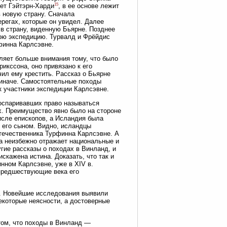
15
ает Гэйтэрн-Харди
, в ее основе лежит
в новую страну. Сначала
ерегах, которые он увидел. Далее
в страну, виденную Бьярне. Позднее
ою экспедицию. Турвалд и Фрёйдис
финна Карлсэвне.
ляет больше внимания тому, что было
икссона, оно привязано к его
ил ему крестить. Рассказ о Бьярне
 иначе. Самостоятельные походы
к участники экспедиции Карлсэвне.
оспаривавших право называться
ях. Преимущество явно было на стороне
исле епископов, а Исландия была
с его сыном. Видно, исландцы
отечественника Турфинна Карлсэвне. А
а неизбежно отражает национальные и
угие рассказы о походах в Винланд, и
скажена истина. Доказать, что так и
нном Карлсэвне, уже в XIV в.
 предшествующие века его
ой. Новейшие исследования выявили
екоторые неясности, а достоверные
том, что походы в Винланд —