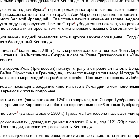
и были хорошо осведомлены о Винланде. Этот своеобразный источник о
4
ндском «Ландномабуке»
, первая редакция которого, как полагают, появи
), рассказывается о том, что корабль Ари Морссона пригнало штормом к
мого Великой Ирландией. «Эта страна лежит в океане на западе, недале
5
уток ходу под парусом». Гюстав Сторм
убедительно показал, что речь и
 но строки эти интересны тем, что мы впервые слышим о благодатном В
номабуке» в одной генеалогии есть и другое важное сообщение: «Торд 
его благодатный Винланд».
6
тнисаге»
(записана в XIII в.) есть короткий рассказ о том, как Лейв Эй
 читаем в «Хеймскрингле» Снорре, в саге об Улаве Трюгвессоне и в «Хау
исаги»:
ето король Улав (Трюгвессон) покинул страну и отправился на юг, в Вен
Лейва Эйрикссона в Гренландию, чтобы тот внедрял там веру. И тогда 
л также в море людей на разбитом корабле. Поэтому его прозвали Лей
исага» посвящена введению христианства в Исландии, о чем надо помни
вернемся к этому подробнее.
7
юггья-саге»
(записана около 1250 г.) говорится, что Снорре Турбрандс
с Турфинном Карлсэвне и в боях со скрелингами погиб его сын Турбран
8
тис-саге»
(записана около 1300 г.) Турхалла Гамлессона называют «вин
9
дских анналах
, дошедших до нас в списках XIV в., под 1121 (23) г. со
 Гренландии, отправился разыскивать Винланд».
о-то загадочное в этом человеке и его жизни. Согласно летописям, он при