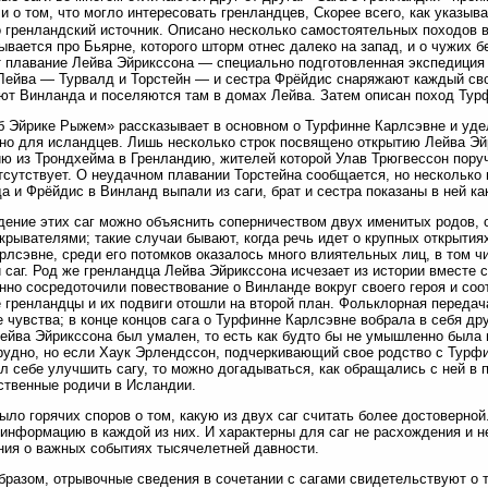
и о том, что могло интересовать гренландцев, Скорее всего, как указыв
о гренландский источник. Описано несколько самостоятельных походов 
ывается про Бьярне, которого шторм отнес далеко на запад, и о чужих б
 плавание Лейва Эйрикссона — специально подготовленная экспедиция 
Лейва — Турвалд и Торстейн — и сестра Фрёйдис снаряжают каждый св
ют Винланда и поселяются там в домах Лейва. Затем описан поход Тур
б Эйрике Рыжем» рассказывает в основном о Турфинне Карлсэвне и уде
но для исландцев. Лишь несколько строк посвящено открытию Лейва Эйр
ю из Трондхейма в Гренландию, жителей которой Улав Трюгвессон поруч
тсутствует. О неудачном плавании Торстейна сообщается, но несколько
а и Фрёйдис в Винланд выпали из саги, брат и сестра показаны в ней ка
ение этих саг можно объяснить соперничеством двух именитых родов, 
крывателями; такие случаи бывают, когда речь идет о крупных открыти
рлсэвне, среди его потомков оказалось много влиятельных лиц, в том ч
 саг. Род же гренландца Лейва Эйрикссона исчезает из истории вместе 
нно сосредоточили повествование о Винланде вокруг своего героя и со
 гренландцы и их подвиги отошли на второй план. Фольклорная передач
 чувства; в конце концов сага о Турфинне Карлсэвне вобрала в себя др
ейва Эйрикссона был умален, то есть как будто бы не умышленно была и
рудно, но если Хаук Эрлендссон, подчеркивающий свое родство с Турфи
л себе улучшить сагу, то можно догадываться, как обращались с ней в
твенные родичи в Исландии.
ыло горячих споров о том, какую из двух саг считать более достоверн
информацию в каждой из них. И характерны для саг не расхождения и н
ия о важных событиях тысячелетней давности.
бразом, отрывочные сведения в сочетании с сагами свидетельствуют о 