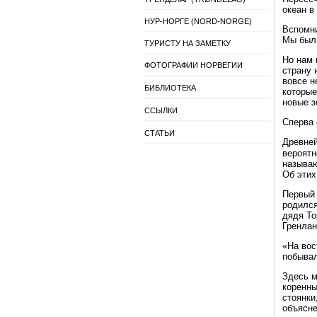
океан в
НУР-НОРГЕ (NORD-NORGE)
Вспомни
Мы были
ТУРИСТУ НА ЗАМЕТКУ
Но нам 
ФОТОГРАФИИ НОРВЕГИИ
страну 
вовсе н
БИБЛИОТЕКА
которые
новые з
ССЫЛКИ
Сперва 
СТАТЬИ
Древней
вероятн
называю
Об этих
Первый 
родился
дядя То
Гренлан
«На вос
побывал
Здесь м
коренны
стоянки
объясне