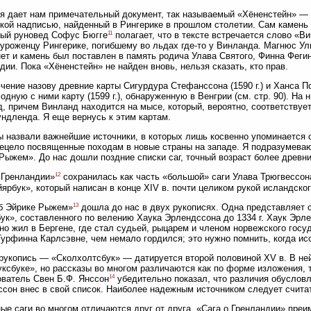
я дает нам примечательный документ, так называемый «Хёненстейн» — 
кой надписью, найденный в Рингерике в прошлом столетии. Сам камень 
11
ный руновед Софус Бюгге
полагает, что в тексте встречается слово «В
уроженцу Рингерике, погибшему во льдах где-то у Винланда. Магнюс Ул
нет и камень был поставлен в память родича Улава Святого, Финна Фегин
дии. Пока «Хёненстейн» не найден вновь, нельзя сказать, кто прав.
чение назову древние карты Сигурдура Стефанссона (1590 г.) и Ханса По
ходную с ними карту (1599 г.), обнаруженную в Венгрии (см. стр. 90). 
, причем Винланд находится на мысе, который, вероятно, соответствуе
дленда. Я еще вернусь к этим картам.
ы назвали важнейшие источники, в которых лишь косвенно упоминается 
сецело посвященные походам в новые страны на западе. Я подразумеваю
Рыжем». До нас дошли поздние списки саг, точный возраст более древни
12
 Гренландии»
сохранилась как часть «большой» саги Улава Трюгвессон
ярбук», который написан в конце XIV в. почти целиком рукой исландск
13
б Эйрике Рыжем»
дошла до нас в двух рукописях. Одна представляет 
ук», составленного по велению Хаука Эрлендссона до 1334 г. Хаук Эрле
но жил в Бергене, где стал судьей, рыцарем и членом норвежского гос
Турфинна Карлсэвне, чем немало гордился; это нужно помнить, когда ис
рукопись — «Сколхолтсбук» — датируется второй половиной XV в. В ней
уксбуке», но рассказы во многом различаются как по форме изложения, 
14
ватель Свен Б.Ф. Янссон
убедительно показал, что различия обусло
сон внес в свой список. Наиболее надежным источником следует счита
ые саги во многом отличаются друг от друга. «Сага о Гренландии» преи