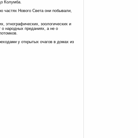
до Колумба.
но частях Нового Света они побывали,
х, этнографических, зоологических и
т о народных преданиях, а не о
потомков.
еходами у открытых очагов в домах из