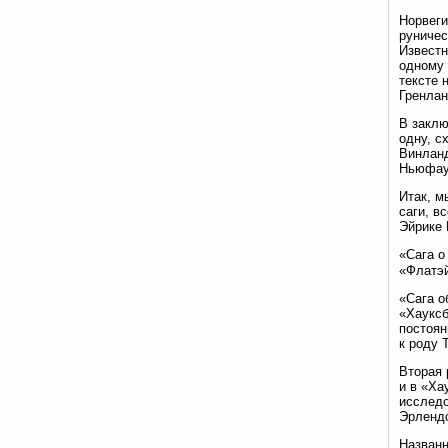
Норвеги
руничес
Извест
одному 
тексте 
Гренлан
В заклю
одну, с
Винланд
Ньюфаун
Итак, м
саги, в
Эйрике 
«Сага о
«Флатэй
«Сага о
«Хауксб
постоян
к роду 
Вторая 
и в «Ха
исследо
Эрлендс
Названн