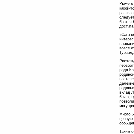
Рыжего 
какой-т
рассказ
следует
братья 
достига
«Сага о
интерес
плавани
вовсе о
Турвалд
Расхожд
первоот
рода Ка
родиной
постепе
далекие
родовые
вклад Л
было, т
позволи
могущес
Много б
ценную 
сообщен
Таким о