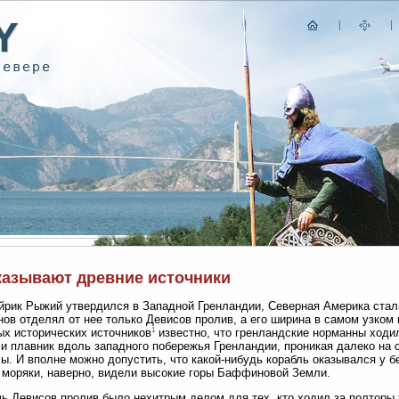
казывают древние источники
йрик Рыжий утвердился в Западной Гренландии, Северная Америка стала
ов отделял от нее только Девисов пролив, а его ширина в самом узком 
1
х исторических источников
известно, что гренландские норманны ходи
и плавник вдоль западного побережья Гренландии, проникая далеко на с
ы. И вполне можно допустить, что какой-нибудь корабль оказывался у б
 моряки, наверно, видели высокие горы Баффиновой Земли.
ь Девисов пролив было нехитрым делом для тех, кто ходил за полторы 