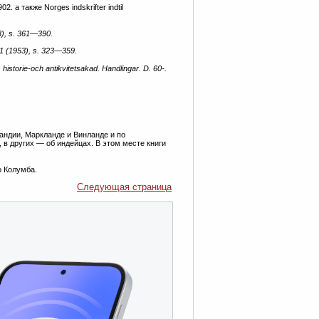
2. а также Norges indskrifter indtil
3), s. 361—390.
 1 (1953), s. 323—359.
s historie-och antikvitetsakad. Handlingar. D. 60-.
андии, Маркланде и Винланде и по
 в других — об индейцах. В этом месте книги
о Колумба.
Следующая страница