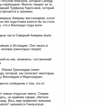
 титулом епископа, который Сигюрд
устербюгдене. Многое говорит за то,
жавшей Турфинну Карлсэвне, который
стречается в хрониках.
Северную Америку миссионером, хотел
нн без подготовки взялся бы за столь
о, что в Винланде тогда жили
торые части Северной Америки были
дивших в Исландию. Оно зашло в
человек (некоторые говорят,
ой из них, возможно, составлений
я:
й. Южнее Гренландии лежит
а, который, как полагают некоторые,
жду Винландом и Маркландом».
ресно сообщение о том, что от
ют новые открытые земли. Сперва
есь, на крайнем севере, обитали
ланд. Весь мир окаймляет внешнее
II
ceanum
назывался Гиннунгагап.