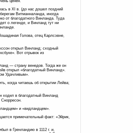
чень ценен.
лась в XI в. (до нас дошел поздний
 берегам Витманналанда, иногда
ко от благодатного Винланда. Туда
дет о легенде, и Винланд тут ни
инланде.
Лошадиная Голова, отец Карлсэвне,
рикссон открыл Винланд; сходный
ксбуке». Вот отрывок из
дланд — страну венедов. Тогда же он
Лейв открыл «благодатный Винланд».
вом Удачливым».
ть, когда читаешь об открытии Лейва;
сон ходил в благодатный Винланд
д Снорресон.
дландцем» и «видландцем».
общается примечательный факт: «Эйрик,
был в Гренландию в 1112 г. и,