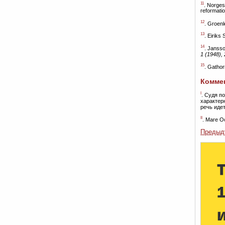
11
. Norges
reformati
12
. Groenl
13
. Eiriks
14
. Janssо
1 (1948), 
15
. Gathоr
Коммен
I
. Судя п
характер
речь иде
II
. Mare 
Предыд