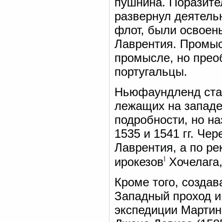
пушнина. Поразите
развернул деятель
флот, были освоен
Лаврентия. Промыс
промысле, но прео
португальцы.
Ньюфаундленд стал
лежащих на западе
подробности, но на
1535 и 1541 гг. Че
Лаврентия, а по р
I
ирокезов
Хочелага,
Кроме того, созда
Западный проход и
экспедиции Мартин