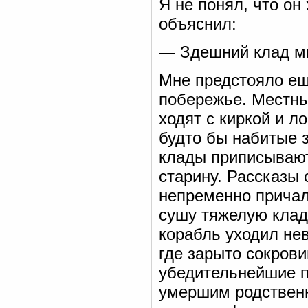
Я не понял, что он
объяснил:
— Здешний клад мы
Мне предстояло ещ
побережье. Местны
ходят с киркой и л
будто бы набитые 
клады приписывают
старину. Рассказы
непременно причал
сушу тяжелую клад
корабль уходил не
где зарыто сокров
убедительнейшие 
умершим родственн