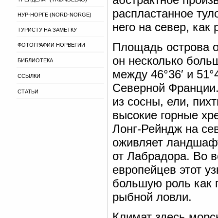
распластанное тул
НУР-НОРГЕ (NORD-NORGE)
него на север, как 
ТУРИСТУ НА ЗАМЕТКУ
Площадь острова о
ФОТОГРАФИИ НОРВЕГИИ
он несколько бол
БИБЛИОТЕКА
между 46°36′ и 51°
ССЫЛКИ
Северной Франции.
СТАТЬИ
из сосны, ели, пих
высокие горные хр
Лонг-Рейндж на се
оживляет ландшаф
от Лабрадора. Во 
европейцев этот у
большую роль как 
рыбной ловли.
Климат здесь морск