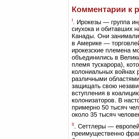
Комментарии к 
I
. Ирокезы — группа и
сиухока и обитавших н
Канады. Они занимали
в Америке — торговле
ирокезские племена мог
объединились в Велики
племя тускарора), ко
колониальных войнах 
различными областями
защищать свою незави
вступления в коалицию
колонизаторов. В наст
примерно 50 тысяч чел
около 35 тысяч челов
II
. Сеттлеры — европей
преимущественно фран