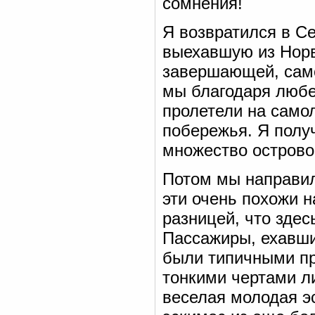
сомнения!
Я возвратился в Се
выехавшую из Норв
завершающей, само
мы благодаря люб
пролетели на само
побережья. Я полу
множество острово
Потом мы направил
эти очень похожи н
разницей, что зде
Пассажиры, ехавши
были типичными пр
тонкими чертами л
веселая молодая э