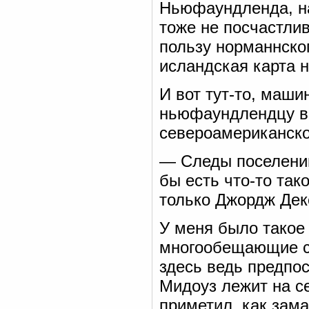
Ньюфаундленда, на
тоже не посчастлив
пользу норманнско
исландская карта 
И вот тут-то, маш
ньюфаундлендцу во
североамериканско
— Следы поселений
бы есть что-то так
только Джордж Дек
У меня было такое 
многообещающие св
здесь ведь предпос
Мидоуз лежит на се
приметил, как зам