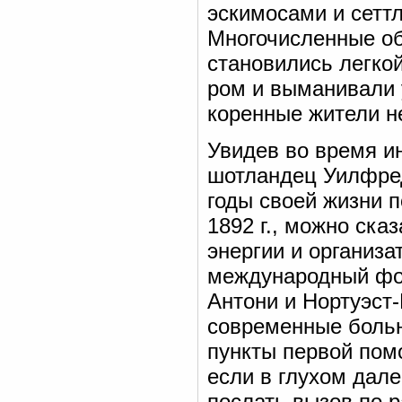
эскимосами и сетт
Многочисленные об
становились легко
ром и выманивали 
коренные жители не
Увидев во время ин
шотландец Уилфред
годы своей жизни п
1892 г., можно ска
энергии и организа
международный фон
Антони и Нортуэст
современные больн
пункты первой пом
если в глухом дале
послать вызов по р