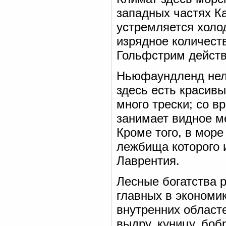
западных частях К
устремляется холо
изрядное количеств
Гольфстрим действу
Ньюфаундленд нель
здесь есть красив
много трески; со в
занимает видное ме
Кроме того, в море
лежбища которого 
Лаврентия.
Лесные богатства 
главных в экономи
внутренних областе
выдру, куницу, бобр