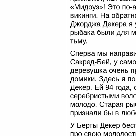
«Мидоуз»! Это по-а
викинги. На обратн
Джорджа Декера я у
рыбака были для м
тьму.
Сперва мы направи
Сакред-Бей, у сам
деревушка очень п
домики. Здесь я п
Декер. Ей 94 года,
серебристыми воло
молодо. Старая ры
признали бы в люб
У Берты Декер бес
про свою молодост