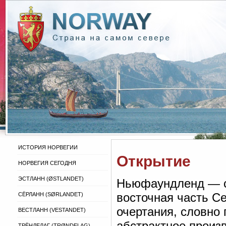
ИСТОРИЯ НОРВЕГИИ
Открытие
НОРВЕГИЯ СЕГОДНЯ
ЭСТЛАНН (ØSTLANDET)
Ньюфаундленд — с
восточная часть С
СЁРЛАНН (SØRLANDET)
очертания, словно
ВЕСТЛАНН (VESTANDET)
абстрактное произв
ТРЁНДЕЛАГ (TRØNDELAG)