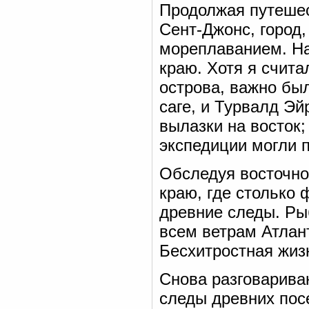
Продолжая путешес
Сент-Джонс, город,
мореплаванием. На
краю. Хотя я счита
острова, важно бы
саге, и Турвалд Э
вылазки на восток;
экспедиции могли п
Обследуя восточное
краю, где столько 
древние следы. Рыб
всем ветрам Атлан
Бесхитростная жиз
Снова разговарива
следы древних посе