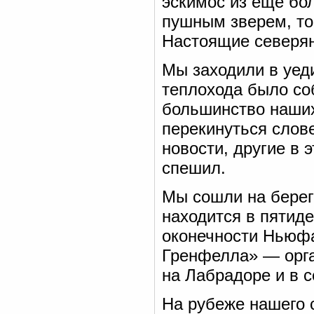
эскимос из еще бол
пушным зверем, то
Настоящие северян
Мы заходили в уед
теплохода было со
большинство наших
перекинуться слов
новости, другие в 
спешил.
Мы сошли на берег
находится в пятиде
оконечности Ньюфа
Гренфелла» — орга
на Лабрадоре и в 
На рубеже нашего 