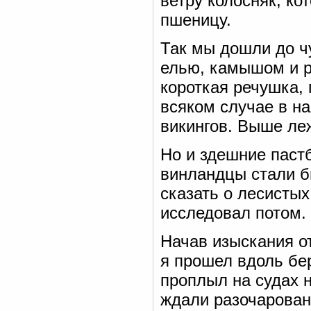
ветру колосняк, ко
пшеницу.
Так мы дошли до ч
елью, камышом и р
короткая речушка, 
всяком случае в н
викингов. Выше леж
Но и здешние паст
винландцы стали б
сказать о лесистых
исследовал потом.
Начав изыскания о
я прошел вдоль бе
проплыл на судах 
ждали разочаровани