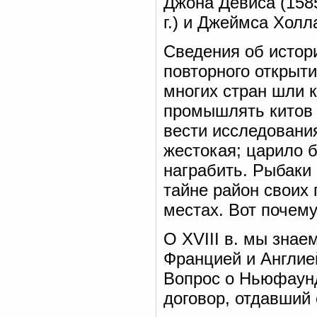
Джона Девиса (158
г.) и Джеймса Холла
Сведения об истор
повторного открыт
многих стран шли 
промышлять китов 
вести исследовани
жестокая; царило 
награбить. Рыбаки
тайне район своих 
местах. Вот почему
О XVIII в. мы знае
Францией и Англией
Вопрос о Ньюфаунд
договор, отдавший 