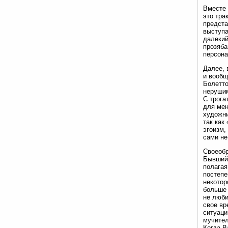
Вместе 
это тра
предста
выступа
далекий
прозяба
персона
Далее, 
и вообщ
Болетто
нерушим
С трога
для мен
художни
так как
эгоизм,
сами не
Своеобр
Бывший 
полагая
постепе
некотор
больше 
не люби
свое вр
ситуаци
мучител
Когда В