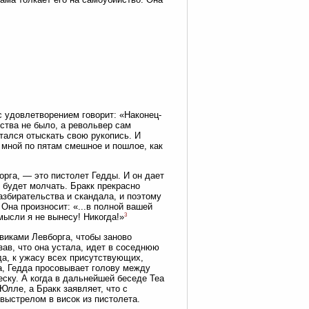
 с удовлетворением говорит: «Наконец-
йства не было, а револьвер сам
ытался отыскать свою рукопись. И
а мной по пятам смешное и пошлое, как
орга, — это пистолет Гедды. И он дает
н будет молчать. Бракк прекрасно
разбирательства и скандала, и поэтому
 Она произносит: «...в полной вашей
3
мысли я не вынесу! Никогда!»
овиками Левборга, чтобы заново
азав, что она устала, идет в соседнюю
уда, к ужасу всех присутствующих,
а, Гедда просовывает голову между
еску. А когда в дальнейшей беседе Tea
Юлле, а Бракк заявляет, что с
 выстрелом в висок из пистолета.