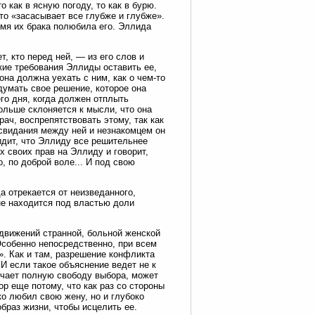
 как в ясную погоду, то как в бурю.
-то «засасывает все глубже и глубже».
емя их брака полюбила его. Эллида
, кто перед ней, — из его слов и
ские требования Эллиды оставить ее,
она должна уехать с ним, как о чем-то
умать свое решение, которое она
го дня, когда должен отплыть
ольше склоняется к мысли, что она
рач, воспрепятствовать этому, так как
свидания между ней и незнакомцем он
идит, что Эллиду все решительнее
х своих прав на Эллиду и говорит,
 по доброй воле... И под свою
 отрекается от неизведанного,
не находится под властью доли
 движений странной, больной женской
собенно непосредственно, при всем
. Как и там, разрешение конфликта
И если такое объяснение ведет не к
лучает полную свободу выбора, может
р еще потому, что как раз со стороны
о любил свою жену, но и глубоко
браз жизни, чтобы исцелить ее.