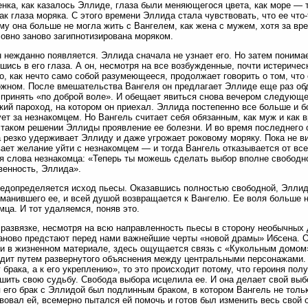
енка, как казалось Эллиде, глаза были меняющегося цвета, как море — то
как глаза моряка. С этого времени Эллида стала чувствовать, что ее что
му она больше не могла жить с Вангелем, как жена с мужем, хотя за вр
овно заново загипнотизирована моряком.
н нежданно появляется. Эллида сначала не узнает его. Но затем понимает
шись в его глаза. А он, несмотря на все возбужденные, почти истериче
о, как нечто само собой разумеющееся, продолжает говорить о том, что 
жном. После вмешательства Вангеля он предлагает Эллиде еще раз обд
принять «по доброй воле». И обещает явиться снова вечером следующе
кий пароход, на котором он приехал. Эллида постепенно все больше и б
ет за незнакомцем. Но Вангель считает себя обязанным, как муж и как в
 таком решении Эллиды проявление ее болезни. И во время последнего 
 резко удерживает Эллиду и даже угрожает роковому моряку. Пока не в
ает желание уйти с незнакомцем — и тогда Вангель отказывается от все
я слова незнакомца: «Теперь ты можешь сделать выбор вполне свободно,
венность, Эллида».
едопределяется исход пьесы. Оказавшись полностью свободной, Эллида
манившего ее, и всей душой возвращается к Вангелю. Ее воля больше 
мца. И тот удаляемся, поняв это.
 развязке, несмотря на всю направленность пьесы в сторону необычных
аново предстают перед нами важнейшие черты «новой драмы» Ибсена. О
и в жизненном материале, здесь ощущается связь с «Кукольным домом»
дит путем развернутого объяснения между центральными персонажами. 
 брака, а к его укреплению», то это происходит потому, что героиня по
шить свою судьбу. Свобода выбора исцелила ее. И она делает свой выбо
 его брак с Эллидой был подлинным браком, в котором Вангель не тольк
вовал ей, всемерно пытался ей помочь и готов был изменить весь свой о