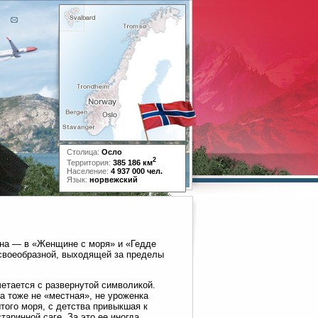
Столица:
Осло
2
Территория:
385 186 км
Население:
4 937 000 чел.
Язык:
норвежский
на — в «Женщине с моря» и «Гедде
своеобразной, выходящей за пределы
етается с развернутой символикой.
а тоже не «местная», не уроженка
того моря, с детства привыкшая к
аринной саге. За это ее иногда