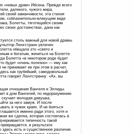
их «новых драм» Ибсена. Прежде всего
гели, далекого, чужого мира,
ей своей заманчивости, эта стихия
чном, соблазнительно-влекущем виде
рака, Болетты, тяготящейся своим
ех своих достоинствах, дана как
ктуется столь важный для новой драмы
кульптор Люнгстранн увлечен
Болетта обещала это «свято и
нным и богатым, жениться на Болетте.
гда Болетта «в некотором роде будет
это будет «очень полезно» — ему как
 не принимает ее при этом в расчет,
 здесь как грубейший, самодовольный
етта говорит Люнтстранну: «Ах, вы
дящая отношения Вангеля и Эллиды.
ает в дом Вангелей, по недоразумению
м скучает молодая девушка,
ыйти за него замуж. И после
ывать в чужих краях. И не бояться
глашается именно ради этого, хотя и
кая же сделка, которая состоялась в
дчеркивается типичность такой
 превращается, в результате
о здесь есть и существенное различие.
ороны Эллиды всего лишь сделка.