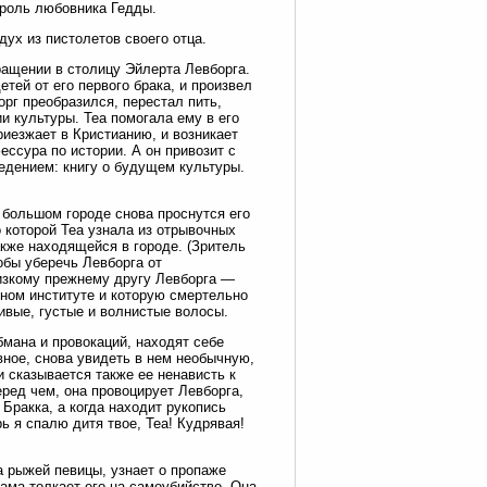
 роль любовника Гедды.
дух из пистолетов своего отца.
ащении в столицу Эйлерта Левборга.
тей от его первого брака, и произвел
рг преобразился, перестал пить,
 культуры. Tea помогала ему в его
риезжает в Кристианию, и возникает
ссура по истории. А он привозит с
едением: книгу о будущем культуры.
в большом городе снова проснутся его
о которой Tea узнала из отрывочных
акже находящейся в городе. (Зритель
обы уберечь Левборга от
лизкому прежнему другу Левборга —
одном институте и которую смертельно
ивые, густые и волнистые волосы.
бмана и провокаций, находят себе
авное, снова увидеть в нем необычную,
и сказывается также ее ненависть к
ред чем, она провоцирует Левборга,
Бракка, а когда находит рукопись
ь я спалю дитя твое, Tea! Кудрявая!
а рыжей певицы, узнает о пропаже
сама толкает его на самоубийство. Она