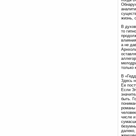
Обнаруж
аналити
существ
жизнь, 
В духов
то гипн
продолж
влияния
а не да
Арнхоль
оставля
аллегор
мелодра
только 
В «Гедд
Здесь н
Ее пост
Если Эл
значите
быть. Г
пониман
романы 
человек
числе и
сумасше
безумны
далеко,
женщины