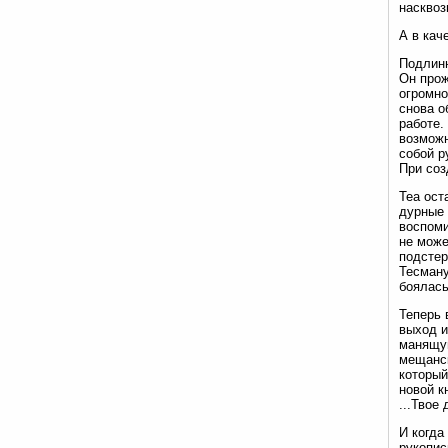
насквоз
А в кач
Подлинн
Он прож
огромно
снова о
работе.
возможн
собой р
При соз
Tea ост
дурные 
воспоми
не може
подстер
Тесману
боялась
Теперь 
выход и
манящую
мещанск
который
новой к
...Твое
И когда
рукопис