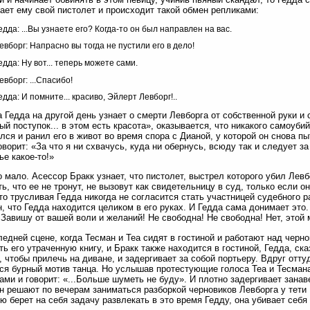
ает ему свой пистолет и происходит такой обмен репликами:
едда: ...Вы узнаете его? Когда-то он был направлен на вас.
евборг: Напрасно вы тогда не пустили его в дело!
едда: Ну вот... теперь можете сами.
евборг: ...Спасибо!
едда: И помните... красиво, Эйлерт Левборг!..
а Гедда на другой день узнает о смерти Левборга от собственной руки и
ый поступок... в этом есть красота», оказывается, что никакого самоуби
лся и ранил его в живот во время спора с Дианой, у которой он снова п
оворит: «За что я ни схвачусь, куда ни обернусь, всюду так и следует з
ье какое-то!»
о мало. Асессор Бракк узнает, что пистолет, выстрел которого убил Левб
ть, что ее не тронут, не вызовут как свидетельницу в суд, только если о
что трусливая Гедда никогда не согласится стать участницей судебного 
, что Гедда находится целиком в его руках. И Гедда сама донимает это.
 Завишу от вашей воли и желаний! Не свободна! Не свободна! Нет, этой 
ледней сцене, когда Тесман и Tea сидят в гостиной и работают над черн
ть его утраченную книгу, и Бракк также находится в гостиной, Гедда, ск
, чтобы прилечь на диване, и задергивает за собой портьеру. Вдруг отт
ся бурный мотив танца. Но услышав протестующие голоса Tea и Тесман
ами и говорит: «...Больше шуметь не буду». И плотно задергивает занав
н решают по вечерам заниматься разборкой черновиков Левборга у тети 
ю берет на себя задачу развлекать в это время Гедду, она убивает себя