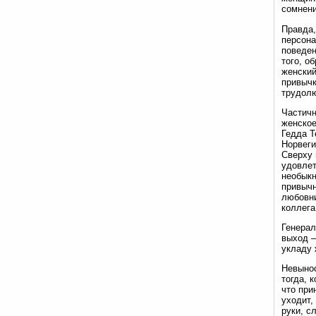
сомнени
Правда,
персона
поведен
того, о
женский
привычк
трудолю
Частичн
женское
Гедда Т
Норвеги
Сверху 
удовлет
необыкн
привычн
любовни
коллега
Генерал
выход —
укладу 
Невынос
тогда, 
что при
уходит,
руки, с