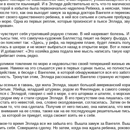
и в юности язычницей. И в Эллиде действительно есть что-то магическо
оторой в избытке была первоначально наделена Ребекка, а неясная, тем
после того, как она выходит замуж за вдовца доктора Вангеля и переезжа
яет своего единственного ребенка, в ней все сильнее и сильнее пробу
о морю. Одна из первых реплик, которые произносит в пьесе Эллида, зву
оровая».
чувствует себя утратившей родную стихию. В ней назревает болезнь. И
пьесы тем, что самоучка-художник Баллестэд пишет на берегу фьорда, 
 он поясняет так: «Здесь, у рифа, на переднем плане, будет лежать пол
лась в шхерах и не может выбраться назад в открытое море. Вот и лежит
» И добавляет: «Это хозяйка дома подала мне мысль написать такую кар
рибегает очень редко.
олимое томление по морю и недовольство своей теперешней жизнью им
ание. Намеки на это слышатся уже в первых сценах пьесы, но полност
действии, в беседе с Вангелем, в которой обнаруживается вся его забот
ность. Тронутая этим, Эллида рассказывает Вангелю странную историю 
 осенью в гавань, где жила Эллида, зашел большой американский кораб
битым. Убийца, младший штурман, родом из Финляндии, в самого севера
лся с Эллидой, говорил с ней о море, о его штормах и штилях, о морски
сродни ему и стали сродни Эллиде. В его присутствии она лишалась свое
стать его невестой, она, словно околдованная, согласилась. Затем он 
ным то, что она сделала. Получив от него письмо, она написала, что ме
 внимания на ее слова, также как на ее последующие решительные пись
, за которой он приедет, когда сможет взять ее к себе.
акое-то время Эллида все же забыла его. Вышла замуж за Вангеля. Выш
ить себя. Совершила сделку. Но затем, когда она ждала ребенка, роков