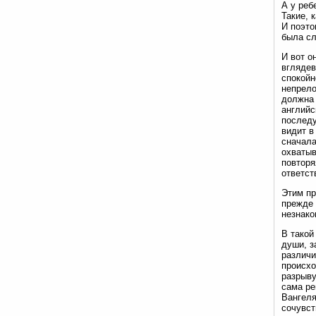
А у реб
Такие, 
И поэто
была сл
И вот о
вглядев
спокойн
непрело
должна 
английс
последу
видит в
сначала
охватыв
повторя
ответст
Этим пр
прежде 
незнако
В такой
души, з
различи
происхо
разрыву
сама ре
Вангеля
сочувст