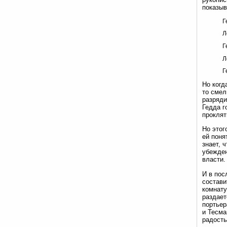
показыв
Г
Л
Г
Л
Г
Но когд
то смел
разряди
Гедда г
проклят
Но этог
ей поня
знает, 
убежден
власти.
И в пос
состави
комнату
раздает
портьер
и Тесма
радость