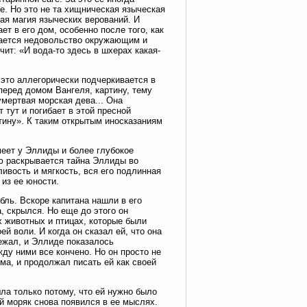
е. Но это не та хищническая языческая
ная магия языческих верований. И
ет в его дом, особенно после того, как
ждается недовольство окружающим и
чит: «И вода-то здесь в шхерах какая-
 это аллегорически подчеркивается в
перед домом Вангеля, картину, тему
умертвая морская дева... Она
 тут и погибает в этой пресной
тину». К таким открытым иносказаниям
еет у Эллиды и более глубокое
ью раскрывается тайна Эллиды во
ливость и мягкость, вся его подлинная
из ее юности.
ль. Вскоре капитана нашли в его
, скрылся. Но еще до этого он
х животных и птицах, которые были
й воли. И когда он сказал ей, что она
бежал, и Эллиде показалось
жду ними все кончено. Но он просто не
ма, и продолжал писать ей как своей
ла только потому, что ей нужно было
ой моряк снова появился в ее мыслях.