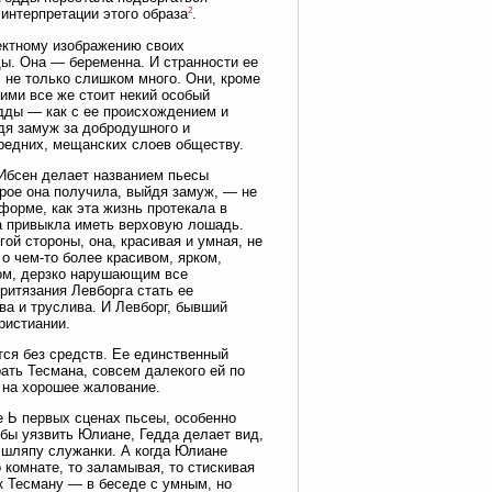
2
интерпретации этого образа
.
ектному изображению своих
ы. Она — беременна. И странности ее
 не только слишком много. Они, кроме
ними все же стоит некий особый
дды — как с ее происхождением и
йдя замуж за добродушного и
средних, мещанских слоев обществу.
 Ибсен делает названием пьесы
торое она получила, выйдя замуж, — не
форме, как эта жизнь протекала в
на привыкла иметь верховую лошадь.
гой стороны, она, красивая и умная, не
о чем-то более красивом, ярком,
ом, дерзко нарушающим все
ритязания Левборга стать ее
ва и труслива. И Левборг, бывший
ристиании.
тся без средств. Ее единственный
ать Тесмана, совсем далекого ей по
 на хорошее жалование.
 Ь первых сценах пьсеы, особенно
обы уязвить Юлиане, Гедда делает вид,
 шляпу служанки. А когда Юлиане
о комнате, то заламывая, то стискивая
к Тесману — в беседе с умным, но