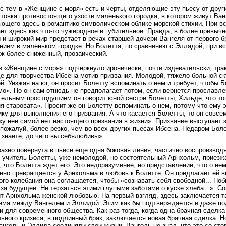
с тем в «Женщине с моря» есть и черты, отделяющие эту пьесу от друг
ктовка противостоящего узости маленького городка, в котором живут Ван
ющего здесь в романтико-символическом облике морской стихии. При вс
ет здесь как что-то чужеродное и губительное. Правда, в более привы
 и широкий мир предстает в речах старшей дочери Вангеля от первого б
нием в маленьком городке. Но Болетта, по сравнению с Элладой, при вс
ж более сниженный, прозаический.
в «Женщине с моря» подчеркнуло иронически, почти издевательски, тра
е для творчества Ибсена мотив призвания. Молодой, тяжело больной с
й. Уезжая на юг, он просит Болетту вспоминать о нем и требует, чтобы 
о». Но он сам отнюдь не предполагает потом, если вернется прославле
тельным простодушием он говорит юной сестре Болетты, Хильде, что то
я старовата». Просит же он Болетту вспоминать о нем, потому что ему 
ку для выполнения его призвания. А что касается Болетты, то он совсем
 «у нее самой нет настоящего призвания в жизни». Призвание выступает
 пожалуй, более резко, чем во всех других пьесах Ибсена. Недаром Бол
 знаете, до чего вы себялюбивы».
азно повернута в пьесе еще одна боковая линия, частично воспроизво
учитель Болетты, уже немолодой, но состоятельный Арнхольм, приезж
, что Болетта ждет его. Это недоразумение, но представление, что о не
нно превращается у Арнхольма в любовь к Болетте. Он предлагает ей в
ого колебания она соглашается, чтобы «сознавать себя свободной... Поб
за будущее. Не терзаться этими глупыми заботами о куске хлеба...». Со
т Арнхольма женской любовью. На первый взгляд, здесь заключается та
емя между Вангелем и Эллидой. Этим как бы подтверждается и даже по
и для современного общества. Как раз тогда, когда одна брачная сделка
ьного кризиса, в подлинный брак, заключается новая брачная сделка. Н
ангель и Эллида соединяли свои жизни, Вангель не знал, что это со ст