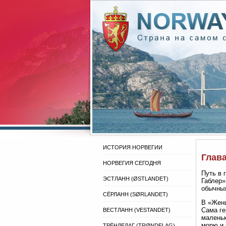
ИСТОРИЯ НОРВЕГИИ
Глава
НОРВЕГИЯ СЕГОДНЯ
Путь в 
ЭСТЛАНН (ØSTLANDET)
Габлер»
обычных
СЁРЛАНН (SØRLANDET)
В «Женщ
Сама ге
ВЕСТЛАНН (VESTANDET)
маленьк
морю и 
ТРЁНДЕЛАГ (TRØNDELAG)