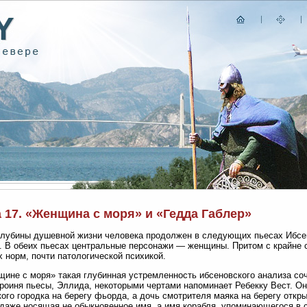
 17. «Женщина с моря» и «Гедда Габлер»
глубины душевной жизни человека продолжен в следующих пьесах Ибсе
. В обеих пьесах центральные персонажи — женщины. Притом с крайне 
 норм, почти патологической психикой.
ине с моря» такая глубинная устремленность ибсеновского анализа соч
роиня пьесы, Эллида, некоторыми чертами напоминает Ребекку Вест. Он
ого городка на берегу фьорда, а дочь смотрителя маяка на берегу откры
даже носящая не обыкновенное имя, а имя корабля, упоминающегося в ст