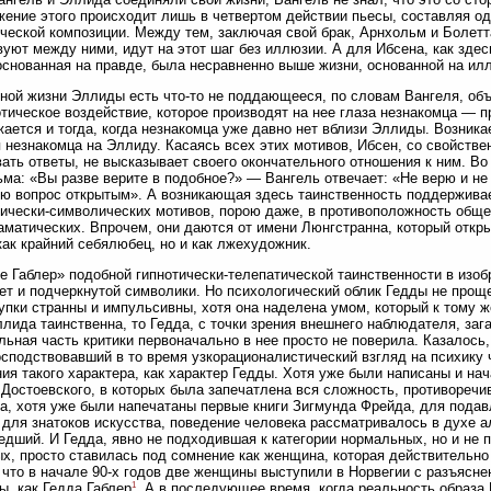
ение этого происходит лишь в четвертом действии пьесы, составляя од
ческой композиции. Между тем, заключая свой брак, Арнхольм и Болетт
уют между ними, идут на этот шаг без иллюзии. А для Ибсена, как зде
основанная на правде, была несравненно выше жизни, основанной на ил
ной жизни Эллиды есть что-то не поддающееся, по словам Вангеля, об
отическое воздействие, которое производят на нее глаза незнакомца — п
ается и тогда, когда незнакомца уже давно нет вблизи Эллиды. Возник
 незнакомца на Эллиду. Касаясь всех этих мотивов, Ибсен, со свойстве
вать ответы, не высказывает своего окончательного отношения к ним. Во
ма: «Вы разве верите в подобное?» — Вангель отвечает: «Не верю и не 
ю вопрос открытым». А возникающая здесь таинственность поддерживае
ически-символических мотивов, порою даже, в противоположность общ
матических. Впрочем, они даются от имени Люнгстранна, который откры
как крайний себялюбец, но и как лжехудожник.
е Габлер» подобной гипнотически-телепатической таинственности в изоб
ет и подчеркнутой символики. Но психологический облик Гедды не прощ
упки странны и импульсивны, хотя она наделена умом, который к тому 
лида таинственна, то Гедда, с точки зрения внешнего наблюдателя, зага
льная часть критики первоначально в нее просто не поверила. Казалось
осподствовавший в то время узкорационалистический взгляд на психику
ия такого характера, как характер Гедды. Хотя уже были написаны и на
Достоевского, в которых была запечатлена вся сложность, противоречи
а, хотя уже были напечатаны первые книги Зигмунда Фрейда, для пода
 для знатоков искусства, поведение человека рассматривалось в духе 
дший. И Гедда, явно не подходившая к категории нормальных, но и не 
х, просто ставилась под сомнение как женщина, которая действительно
 что в начале 90-х годов две женщины выступили в Норвегии с разъясн
1
, как Гедда Габлер
. А в последующее время, когда реальность образа