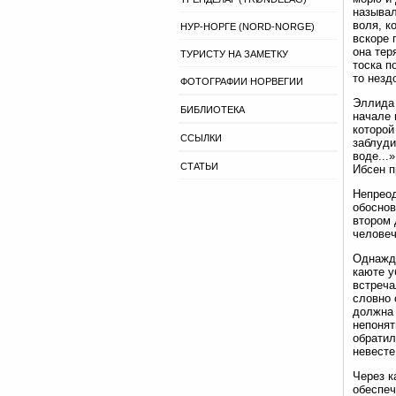
называл
воля, к
НУР-НОРГЕ (NORD-NORGE)
вскоре 
она тер
ТУРИСТУ НА ЗАМЕТКУ
тоска п
то незд
ФОТОГРАФИИ НОРВЕГИИ
Эллида 
БИБЛИОТЕКА
начале 
которой
ССЫЛКИ
заблуди
воде...
СТАТЬИ
Ибсен п
Непреод
обоснов
втором 
человеч
Однажды
каюте у
встреча
словно 
должна 
непонят
обратил
невесте
Через к
обеспеч