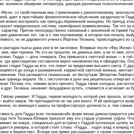
ю, возникла обширная литература, дающая различные психологические 
 Ибсен, со свойственным ему стремлением к разноплановому, многоасп
жей, дает и простейшее физиологическое объяснение загадочности Гедд
ия можно воспринять как причуды беременной женщины. Но причуд этих
бразуют определенную систему, своеобразно взаимосвязаны. Так что за 
 характер. Притом непосредственно связанный с жизненной историей Ге
ами девических лет, так и с тем положением, в которое она попала, вы
бивого, но не даровитого ученого Йоргена Тесмана, происходящего из 
о разгадка пьесы дана уже в ее заголовке. Впервые после «Фру Ингер»
 имя, имя героини. Но это ее прошлое, ее девичье имя, а не то имя, ко
есман. Гедда — дочь генерала. Она привыкла к светской жизни — в той 
и, где аристократию составляли верхи чиновничества и офицерства. О
вниз глядит Гедда на все, что лежит за пределами высшего света. С дру
воряется до конца и размеренной, корректной светской жизнью, мечтает 
овенном. Она увлекается гениальным, но беспутным Эйлертом Левборг
ые границы морали. Но с пистолетом в руке она решительно отвергает п
ком. Потому что, помимо всего прочего, Гедда также холодна, расчетли
 и друг Тесмана, начинает безудержно кутить, спивается и исчезает из К
 Габлер умирает. И Гедда, первая молодость которой уже прошла, остае
 выйти замуж. Но претендентов не так уже много. И ей приходится выбр
жизни, но имеющего шансы на профессорскую должность и, тем самым,
имость для Гедды всех тесмановскйх форм жизни демонстрируется уже
когда тетя Тесмана Юлиане приносит ему его старые утренние туфли. Чт
нимает ее новую, специально для встречи с Геддой купленную шляпу за
 дается ремарка, в которой стоят слова: «Гедда... ходит взад и вперед п
ловно в бешенстве». Вскоре она прямо рассказывает о своем отношения 