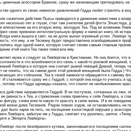
ь циничным асессором Бракком, сразу же начинающим претендовать на
естве одного из своих немногих развлечений Гедда любит стрелять в воз
ое сюжетное действие Пьесы приводится в движение известием о возвр
ил несколько лет в глуши, стал там учителем детей фогта Эльвстеда, де
е впечатление на его вторую жену, молодую Tea. Под ее влиянием Левбо
брел свою прежнюю интеллектуальную форму и написал книгу об истории
 Когда книга вышла в свет, на ее долю выпал огромный успех. Левборг п
ость, что ему, а не Тесману будет предоставлена освободившаяся профе
укопись еще одной книги, которую считает своим самым главным произв
дании этой книги Tea также помогала ему.
авляет мужа и следует за Левборгом в Кристианию. Но она боится, что 
склонности и что возобновится его связь с какой-то роковой женщиной, 
наний Левборга и которую она считает рыжей певицей Дианой, теперь т
т не понять, что на самом деле этой роковой женщиной была Гедда.) Чт
егающих его соблазнов, Tea в своей наивности обращается к самому б
. И сталкивается сразу же с Геддой, с которой она когда-то училась в 
, потому что Гедда однажды сказала, что спалит ее необыкновенно крас
все действие направляется Геддой. В ее поступках, сотканных из лжи, о
 ее ревность к Tea, и стремление снова привлечь к себе Левборга, а гл
 фигуру, снова внести какую-то красоту в свою жизнь. И в ее поведени
ой жизни дома Тесманов. Рядом ловких ходов, не останавливаясь ни пе
 дал было зарок не пить, на посещение холостяцкой пирушки у асессора 
ниги Левборга, забытую им у Гедды, сжигает эту рукопись, шепча: «Тепер
 дитя и Эйлерта Левборга».
 Левборг после безобразного кутежа, закончившегося посещением салон
и и начинает обвинять в этом певицу, учинив пьяный скандал, то Гедда 