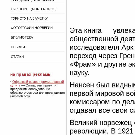
НУР-НОРГЕ (NORD-NORGE)
ТУРИСТУ НА ЗАМЕТКУ
ФОТОГРАФИИ НОРВЕГИИ
Эта книга — увлек
общественной деят
БИБЛИОТЕКА
исследователя Арк
ССЫЛКИ
переход через Гре
СТАТЬИ
«Фрам» и другие э
науку.
на правах рекламы
•
Обратный осмос промышленный
Нансен был видны
купить
— Согласуем проект и
предложим оборудование
первой мировой во
обратного осмоса для предприятия
(inmeteh.org)
комиссаром по дел
отдавал все свои 
Великий норвежец 
революции. В 1921