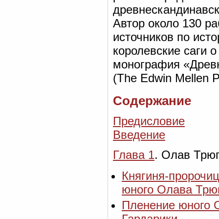
древнескандинавск
Автор около 130 ра
источников по ист
королевские саги о
монография «Древн
(The Edwin Mellen P
Содержание
Предисловие
Введение
Глава 1
. Олав Трю
Княгиня-пророчиц
юного Олава Трю
Пленение юного О
Гардарики