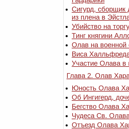
Сигурд, сборщик 
из плена в Эйстл
Убийство на торг
Тинг княгини Алл
Олав на военной
Виса Халльфреда
Участие Олава в
Глава 2. Олав Хар
Юность Олава Ха
Об Ингигерд, доч
Бегство Олава Ха
Чудеса Св. Олава
Отъезд Олава Ха