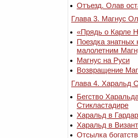
Отъезд. Олав ост
Глава 3. Магнус О
«Прядь о Карле 
Поездка знатных 
малолетним Магн
Магнус на Руси
Возвращение Маг
Глава 4. Харальд 
Бегство Харальда
Стикластадире
Харальд в Гардар
Харальд в Визан
Отсылка богатств