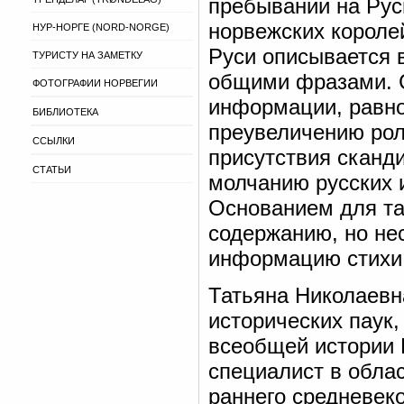
пребывании на Руси
норвежских королей
НУР-НОРГЕ (NORD-NORGE)
Руси описывается 
ТУРИСТУ НА ЗАМЕТКУ
общими фразами. С
ФОТОГРАФИИ НОРВЕГИИ
информации, равно 
БИБЛИОТЕКА
преувеличению рол
ССЫЛКИ
присутствия сканди
СТАТЬИ
молчанию русских 
Основанием для та
содержанию, но не
информацию стихи
Татьяна Николаевн
исторических паук
всеобщей истории 
специалист в обла
раннего средневек